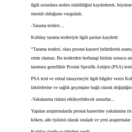
ilgili sorunlara neden olabildiğini kaydederek, büyü
önemli olduğunu vurguladı.
-Tarama testleri…
Kubilay tarama testleriyle ilgili şunları kaydetti:
“Tarama testleri, olası prostat kanseri belirtilerini ara
emin olamaz. Bu testlerden herhangi birinin sonucu anor
taraması genellikle Prostat Spesifik Antijen (PSA) test
PSA testi ve rektal muayeneyle ilgili bilgiler veren Kub
faktörlerine ve sağlık geçmişine bağlı olarak değiştiğini
-Yakalanma riskini etkileyebilecek unsurlar...
Yapılan araştırmalarda prostat kanserine yakalanma risk
köken, aile öyküsü olarak sıraladı ve yeni araştırmalar i
Kubilay özetle şu bilgileri verdi: