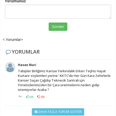
Yorumunuz
Gönder
< Yorumlar>
YORUMLAR
Hasan Nuri
Tabipler Birliğimiz Kanser Farkındalık Erken Teşhis Hayat
Kurtarır söylemleri yerine ‘ KKTC’de Her Gün Kara Zehirlerle
Kanser Saçan Çağdışı Teknecik Santrali için
Yöneticilerimizden bir Çara üretmelerini neden gidip
istemiyorlar Acaba ?
(
0
)
(
0
)
DAHA FAZLA YORUM GÖSTER