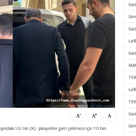
Gaz
Gir
Gaz
Lef
Gaz
Mah
TER
Lef
TEK
Gaz
Gir
ndaki İ.G.’nin (K) şikayetini geri çekmesi için 10 bin