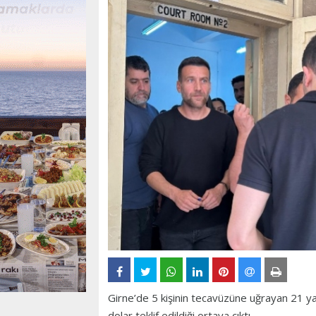
Girne’de 5 kişinin tecavüzüne uğrayan 21 yaşı
dolar teklif edildiği ortaya çıktı.