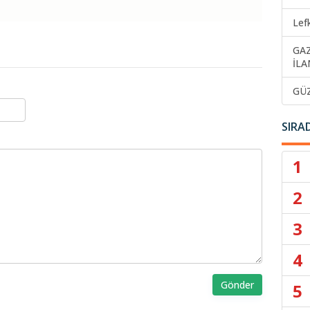
Lef
GA
İLA
GÜ
SIRA
1
2
3
4
Gönder
5