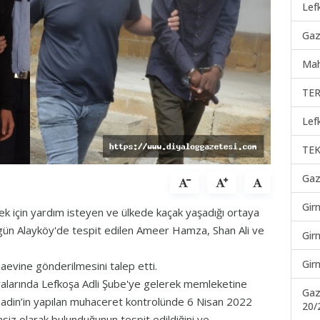
Lef
Gaz
Mah
TER
Lef
TEK
Gaz
Gir
ek için yardım isteyen ve ülkede kaçak yaşadığı ortaya
 gün Alayköy'de tespit edilen Ameer Hamza, Shan Ali ve
Gir
Gir
zaevine gönderilmesini talep etti.
ıralarında Lefkoşa Adli Şube'ye gelerek memleketine
Gaz
adin’in yapılan muhaceret kontrolünde 6 Nisan 2022
20/
siz olarak bulunduğunun tespit edildiğini ve