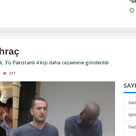
Arayan, soran olmadı
‘S
KIBRIS
ihraç
, 3’ü Pakistanlı 4 kişi daha cezaevine gönderildi
377
SAY
Gaz
Gir
Gaz