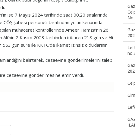
Gaz
di.
Cel
’ın ise 7 Mayıs 2024 tarihinde saat 00.20 sıralarında
No:
 CÖŞ şubesi personeli tarafından yolun kenarında
Gaz
s, yapılan muhaceret kontrollerinde Ameer Hamza’nın 26
202
 Ali’nin 2 Kasım 2023 tarihinden itibaren 218 gün ve Ali
 553 gün süre ile KKTC'de ikamet izinsiz olduklarının
Lef
no:
amlandığını belirterek, cezaevine gönderilmelerini talep
Gaz
202
üre cezaevine gönderilmesine emir verdi.
Cel
Gir
Lef
GA
İLA