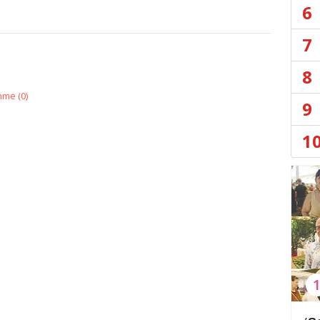
6
7
8
nme (
0
)
9
1