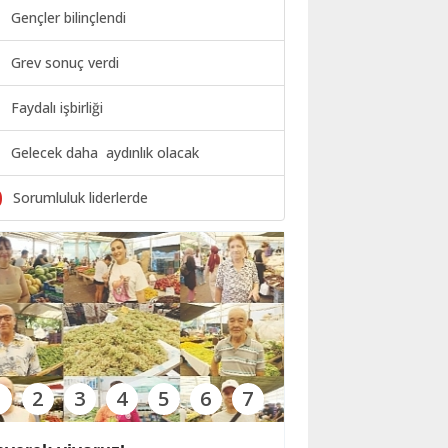
Gençler bilinçlendi
Grev sonuç verdi
Faydalı işbirliği
Gelecek daha aydınlık olacak
0
Sorumluluk liderlerde
1
2
3
4
5
6
7