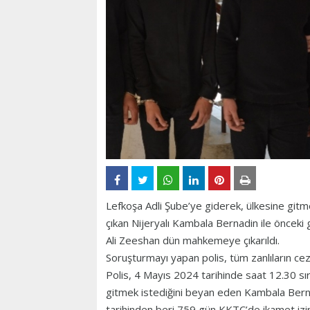
Lefkoşa Adli Şube’ye giderek, ülkesine gitm
çıkan Nijeryalı Kambala Bernadin ile önceki
Ali Zeeshan dün mahkemeye çıkarıldı.
Soruşturmayı yapan polis, tüm zanlıların ce
Polis, 4 Mayıs 2024 tarihinde saat 12.30 s
gitmek istediğini beyan eden Kambala Bern
tarihinden beri 759 gün KKTC’de ikamet izin