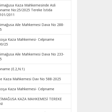
imağusa Kaza Mahkemesinde Asli
pname No:25/2025 Tereke İstida
101/2011
imağusa Aile Mahkemesi Dava No 288-
5
koşa Kaza Mahkemesi- Celpname
30/25
imağusa Aile Mahkemesi Dava No 233-
5
pname (E.2,N.1)
ne Kaza Mahkemesi Dav No 588-2025
koşa Kaza Mahkemesi- Celpname
ZİMAĞUSA KAZA MAHKEMESİ TEREKE
NI