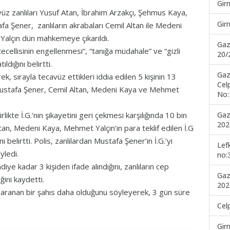
Gir
cavüz zanlıları Yusuf Atan, İbrahim Arzakçı, Şehmus Kaya,
Gir
a Şener, zanlıların akrabaları Cemil Altan ile Medeni
Yalçın dün mahkemeye çıkarıldı.
Gaz
tecellisinin engellenmesi”, “tanığa müdahale” ve “gizli
20/
ıldığını belirtti.
Gaz
ek, sırayla tecavüz ettikleri iddia edilen 5 kişinin 13
Cel
 Mustafa Şener, Cemil Altan, Medeni Kaya ve Mehmet
No:
Gaz
rlikte İ.G.’nin şikayetini geri çekmesi karşılığında 10 bin
202
l Altan, Medeni Kaya, Mehmet Yalçın’ın para teklif edilen İ.G
i belirtti. Polis, zanlılardan Mustafa Şener’in İ.G.’yi
Lef
öyledi.
no:
e kadar 3 kişiden ifade alındığını, zanlıların cep
Gaz
ğini kaydetti.
202
, aranan bir şahıs daha olduğunu söyleyerek, 3 gün süre
Cel
Gir