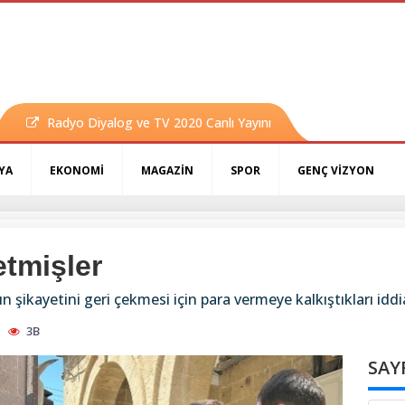
Radyo Diyalog ve TV 2020 Canlı Yayını
YA
EKONOMİ
MAGAZİN
SPOR
GENÇ VİZYON
etmişler
 şikayetini geri çekmesi için para vermeye kalkıştıkları iddia
3B
SAY