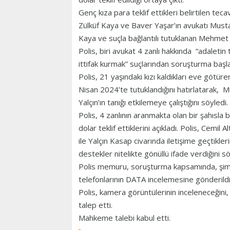
Genç kıza para teklif ettikleri belirtilen te
Zülküf Kaya ve Baver Yaşar’ın avukatı Mustaf
Kaya ve suçla bağlantılı tutuklanan Mehmet 
Polis, biri avukat 4 zanlı hakkında “adaletin 
ittifak kurmak” suçlarından soruşturma başlat
Polis, 21 yaşındaki kızı kaldıkları eve götürer
Nisan 2024’te tutuklandığını hatırlatarak,
Yalçın’ın tanığı etkilemeye çalıştığını söyledi.
Polis, 4 zanlının aranmakta olan bir şahısla bi
dolar teklif ettiklerini açıkladı. Polis, Cemi
ile Yalçın Kasap civarında iletişime geçtiklerin
destekler nitelikte gönüllü ifade verdiğini s
Polis memuru, soruşturma kapsamında, şimdiy
telefonlarının DATA incelemesine gönderildi
Polis, kamera görüntülerinin inceleneceğini
talep etti.
Mahkeme talebi kabul etti.