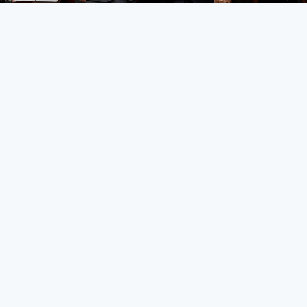
‘Basın özgür olmalı’
KIBRIS
27 Mart 2026 - 10:46
218
Başbakan Üstel’i ziyaret eden Gazeteciler Cemiyeti
Başkanı Akar, medyanın içinde bulunduğu sorunları
aktardı
Kıbrıs Türk Gazeteciler Cemiyeti Başkanı Reşat Akar, dün
Başbakan Ünal Üstel’i makamında ziyaret ederek basın
sektöründe yaşanan sorunları aktardı.
Akar; artan akaryakıt fiyatlarının gazete dağıtımını ciddi
şekilde etkilediğini belirtti. Dağıtımların birçok bölgeye
ulaşamadığını ve mevcut durumun sürdürülemez olduğunu
ifade eden Akar, sektörün destek ihtiyacına dikkat çekti.