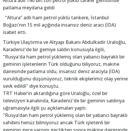
Altura adlı 140 bin ton petrol yüklü tanker gemisinde
patlama meydana geldi
“Altura” adlı ham petrol yüklü tankere, İstanbul
Boğazı'nın 15 mil açığında insansız deniz aracı (İDA)
isabet etti.
Türkiye Ulaştırma ve Altyapı Bakanı Abdulkadir Uraloğlu,
Karadeniz'de bir gemiye saldırı konusuyla ilgili,
"Rusya'da ham petrol yüklemiş olan yabancı bayraklı bir
geminin işletenlerin Türk olduğunu biliyoruz, makine
dairesinde patlama oldu, insansız deniz aracıyla (İDA)
vurulduğunu düşünüyoruz, teknik ekiplerimiz olay yerine
sevk edildi" diye konuştu.
TRT Haber’in aktardığına göre Uraloğlu, özel bir
televizyon kanalında, Karadeniz'de bir geminin saldırıya
uğramasıyla ilgili şu açıklamaları yaptı:
"Rusya’dan ham petrol yüklemiş olan bir yabancı bayraklı
sahibini henüz bilmiyoruz ancak Türk işletenli bir
geminin gece yarısını geçtikten sonra makine dairesinde