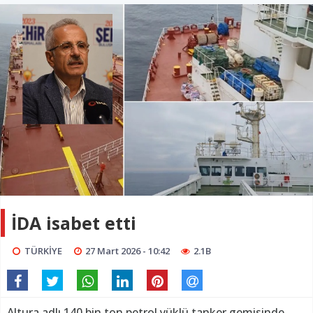
İDA isabet etti
TÜRKİYE
27 Mart 2026 - 10:42
2.1B
Altura adlı 140 bin ton petrol yüklü tanker gemisinde