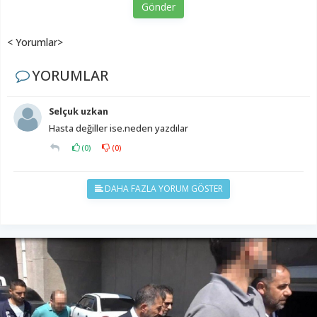
Gönder
< Yorumlar>
YORUMLAR
Selçuk uzkan
Hasta değiller ise.neden yazdılar
(
0
)
(
0
)
DAHA FAZLA YORUM GÖSTER