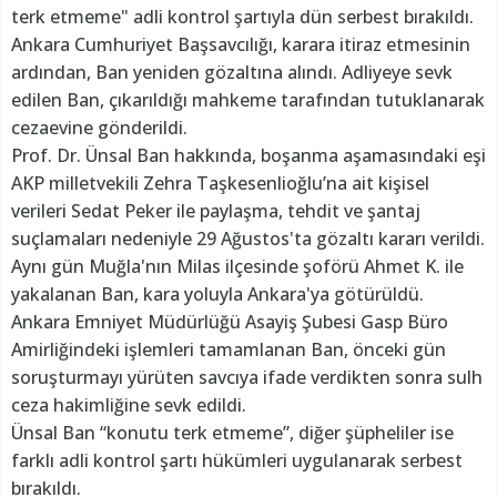
terk etmeme" adli kontrol şartıyla dün serbest bırakıldı.
Ankara Cumhuriyet Başsavcılığı, karara itiraz etmesinin
ardından, Ban yeniden gözaltına alındı. Adliyeye sevk
edilen Ban, çıkarıldığı mahkeme tarafından tutuklanarak
cezaevine gönderildi.
Prof. Dr. Ünsal Ban hakkında, boşanma aşamasındaki eşi
AKP milletvekili Zehra Taşkesenlioğlu’na ait kişisel
verileri Sedat Peker ile paylaşma, tehdit ve şantaj
suçlamaları nedeniyle 29 Ağustos'ta gözaltı kararı verildi.
Aynı gün Muğla'nın Milas ilçesinde şoförü Ahmet K. ile
yakalanan Ban, kara yoluyla Ankara'ya götürüldü.
Ankara Emniyet Müdürlüğü Asayiş Şubesi Gasp Büro
Amirliğindeki işlemleri tamamlanan Ban, önceki gün
soruşturmayı yürüten savcıya ifade verdikten sonra sulh
ceza hakimliğine sevk edildi.
Ünsal Ban “konutu terk etmeme”, diğer şüpheliler ise
farklı adli kontrol şartı hükümleri uygulanarak serbest
bırakıldı.