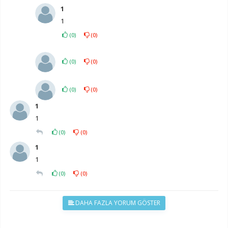
1
1
(
0
)
(
0
)
(
0
)
(
0
)
(
0
)
(
0
)
1
1
(
0
)
(
0
)
1
1
(
0
)
(
0
)
DAHA FAZLA YORUM GÖSTER