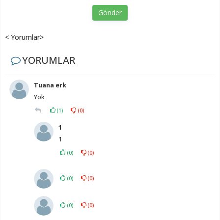
Gönder
< Yorumlar>
YORUMLAR
Tuana erk
Yok
(
1
)
(
0
)
1
1
(
0
)
(
0
)
(
0
)
(
0
)
(
0
)
(
0
)