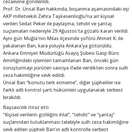
cezaevine gönderildi.
Prof. Dr. Ünsal Ban hakkında, boşanma aşamasındaki eşi
AKP milletvekili Zehra Taşkesenlioğlu’na ait kişisel
verileri Sedat Peker ile paylaşma, tehdit ve şantaj
suçlamaları nedeniyle 29 Ağustos'ta gözaltı kararı verildi.
Aynı gün Muğla'nın Milas ilçesinde şoförü Ahmet K. ile
yakalanan Ban, kara yoluyla Ankara'ya götürüldü.
Ankara Emniyet Müdürlüğü Asayiş Şubesi Gasp Büro
Amirliğindeki işlemleri tamamlanan Ban, önceki gün
soruşturmayı yürüten savcıya ifade verdikten sonra sulh
ceza hakimliğine sevk edildi.
Ünsal Ban “konutu terk etmeme”, diğer şüpheliler ise
farklı adli kontrol şartı hükümleri uygulanarak serbest
bırakıldı.
Başsavcılık itiraz etti
“Kişisel verilerin gizliliğini ihlal”, “tehdit” ve “şantaj”
suçlarından tutuklanması talebiyle sulh ceza hakimliğine
sevk edilen şüpheli Ban'ın adli kontrolle serbest