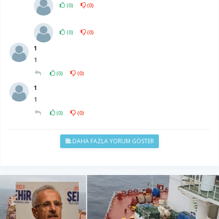
(
0
)
(
0
)
(
0
)
(
0
)
1
1
(
0
)
(
0
)
1
1
(
0
)
(
0
)
DAHA FAZLA YORUM GÖSTER