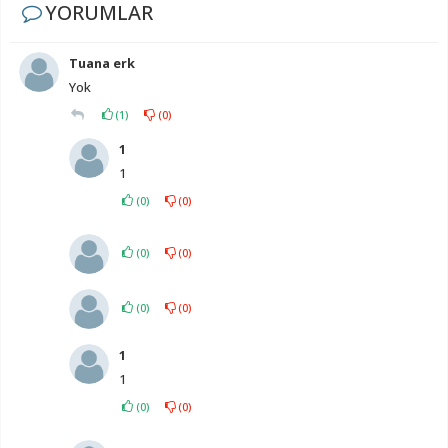
YORUMLAR
Tuana erk
Yok
(
1
)
(
0
)
1
1
(
0
)
(
0
)
(
0
)
(
0
)
(
0
)
(
0
)
1
1
(
0
)
(
0
)