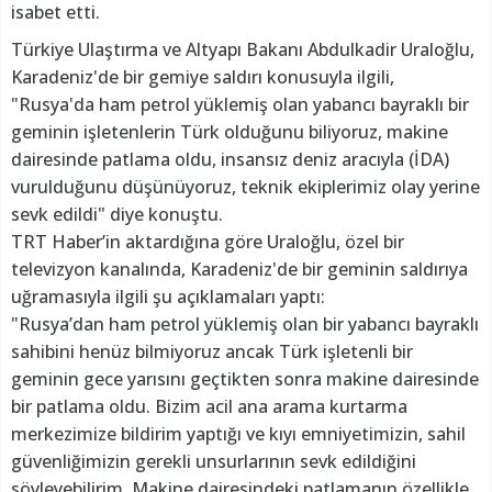
isabet etti.
Türkiye Ulaştırma ve Altyapı Bakanı Abdulkadir Uraloğlu,
Karadeniz'de bir gemiye saldırı konusuyla ilgili,
"Rusya'da ham petrol yüklemiş olan yabancı bayraklı bir
geminin işletenlerin Türk olduğunu biliyoruz, makine
dairesinde patlama oldu, insansız deniz aracıyla (İDA)
vurulduğunu düşünüyoruz, teknik ekiplerimiz olay yerine
sevk edildi" diye konuştu.
TRT Haber’in aktardığına göre Uraloğlu, özel bir
televizyon kanalında, Karadeniz'de bir geminin saldırıya
uğramasıyla ilgili şu açıklamaları yaptı:
"Rusya’dan ham petrol yüklemiş olan bir yabancı bayraklı
sahibini henüz bilmiyoruz ancak Türk işletenli bir
geminin gece yarısını geçtikten sonra makine dairesinde
bir patlama oldu. Bizim acil ana arama kurtarma
merkezimize bildirim yaptığı ve kıyı emniyetimizin, sahil
güvenliğimizin gerekli unsurlarının sevk edildiğini
söyleyebilirim. Makine dairesindeki patlamanın özellikle