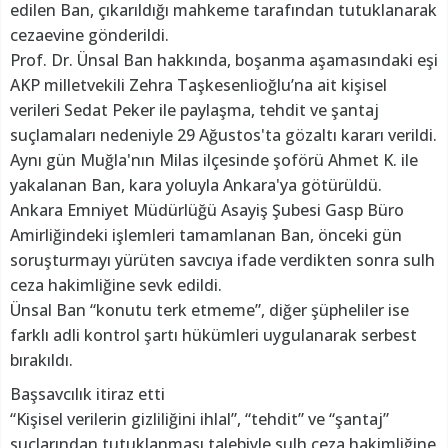
edilen Ban, çıkarıldığı mahkeme tarafından tutuklanarak
cezaevine gönderildi.
Prof. Dr. Ünsal Ban hakkında, boşanma aşamasındaki eşi
AKP milletvekili Zehra Taşkesenlioğlu’na ait kişisel
verileri Sedat Peker ile paylaşma, tehdit ve şantaj
suçlamaları nedeniyle 29 Ağustos'ta gözaltı kararı verildi.
Aynı gün Muğla'nın Milas ilçesinde şoförü Ahmet K. ile
yakalanan Ban, kara yoluyla Ankara'ya götürüldü.
Ankara Emniyet Müdürlüğü Asayiş Şubesi Gasp Büro
Amirliğindeki işlemleri tamamlanan Ban, önceki gün
soruşturmayı yürüten savcıya ifade verdikten sonra sulh
ceza hakimliğine sevk edildi.
Ünsal Ban “konutu terk etmeme”, diğer şüpheliler ise
farklı adli kontrol şartı hükümleri uygulanarak serbest
bırakıldı.
Başsavcılık itiraz etti
“Kişisel verilerin gizliliğini ihlal”, “tehdit” ve “şantaj”
suçlarından tutuklanması talebiyle sulh ceza hakimliğine