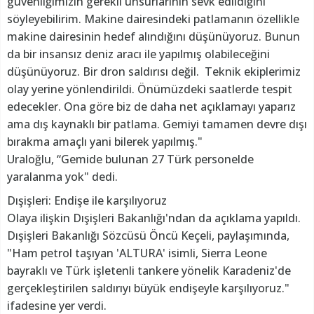
güvenliğimizin gerekli unsurlarının sevk edildiğini
söyleyebilirim. Makine dairesindeki patlamanın özellikle
makine dairesinin hedef alındığını düşünüyoruz. Bunun
da bir insansız deniz aracı ile yapılmış olabileceğini
düşünüyoruz. Bir dron saldırısı değil. Teknik ekiplerimiz
olay yerine yönlendirildi. Önümüzdeki saatlerde tespit
edecekler. Ona göre biz de daha net açıklamayı yaparız
ama dış kaynaklı bir patlama. Gemiyi tamamen devre dışı
bırakma amaçlı yani bilerek yapılmış."
Uraloğlu, “Gemide bulunan 27 Türk personelde
yaralanma yok" dedi.
Dışişleri: Endişe ile karşılıyoruz
Olaya ilişkin Dışişleri Bakanlığı'ndan da açıklama yapıldı.
Dışişleri Bakanlığı Sözcüsü Öncü Keçeli, paylaşımında,
"Ham petrol taşıyan 'ALTURA' isimli, Sierra Leone
bayraklı ve Türk işletenli tankere yönelik Karadeniz'de
gerçekleştirilen saldırıyı büyük endişeyle karşılıyoruz."
ifadesine yer verdi.