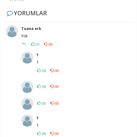
YORUMLAR
Tuana erk
Yok
(
1
)
(
0
)
1
1
(
0
)
(
0
)
(
0
)
(
0
)
(
0
)
(
0
)
1
1
(
0
)
(
0
)