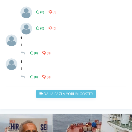
(
0
)
(
0
)
(
0
)
(
0
)
1
1
(
0
)
(
0
)
1
1
(
0
)
(
0
)
DAHA FAZLA YORUM GÖSTER