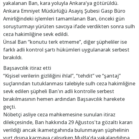
yakalanan Ban, kara yoluyla Ankara'ya götürüldü.
Ankara Emniyet Müdürlüğü Asayiş Şubesi Gasp Büro
Amirliğindeki işlemleri tamamlanan Ban, önceki gün
soruşturmayı yürüten savcıya ifade verdikten sonra sulh
ceza hakimliğine sevk edildi.
Ünsal Ban “konutu terk etmeme”, diğer şüpheliler ise
farklı adli kontrol şartı hükümleri uygulanarak serbest
bırakıldı.
Başsavcılık itiraz etti
“Kişisel verilerin gizliliğini ihlal”, “tehdit” ve “şantaj”
suçlarından tutuklanması talebiyle sulh ceza hakimliğine
sevk edilen şüpheli Ban'ın adli kontrolle serbest
bırakılmasının hemen ardından Başsavcılık harekete
geçti.
Nöbetçi asliye ceza mahkemesine sunulan itiraz
dilekçesinde, Ban hakkında 29 Ağustos'ta gözaltı kararı
verildiği ancak ikametgahında bulunmayan şüphelinin
yurt dışına kaçmaya çalışırken Muğla'da yakalandığına