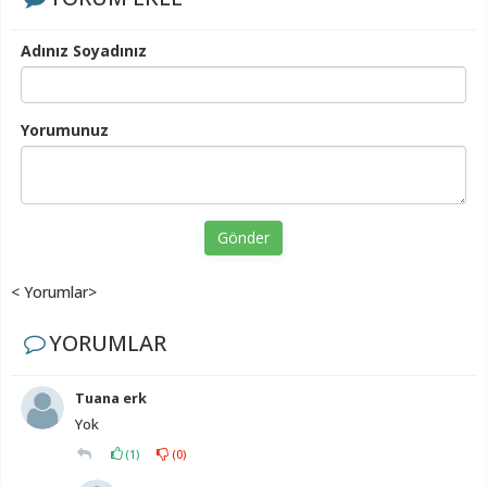
Adınız Soyadınız
Yorumunuz
Gönder
< Yorumlar>
YORUMLAR
Tuana erk
Yok
(
1
)
(
0
)