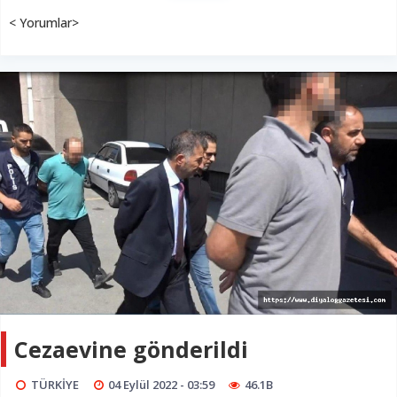
< Yorumlar>
Cezaevine gönderildi
TÜRKİYE
04 Eylül 2022 - 03:59
46.1B