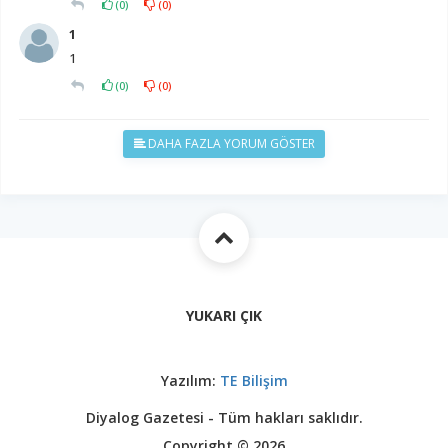
(
0
)
(
0
)
1
1
(
0
)
(
0
)
DAHA FAZLA YORUM GÖSTER
YUKARI ÇIK
Yazılım:
TE Bilişim
Diyalog Gazetesi - Tüm hakları saklıdır.
Copyright © 2026