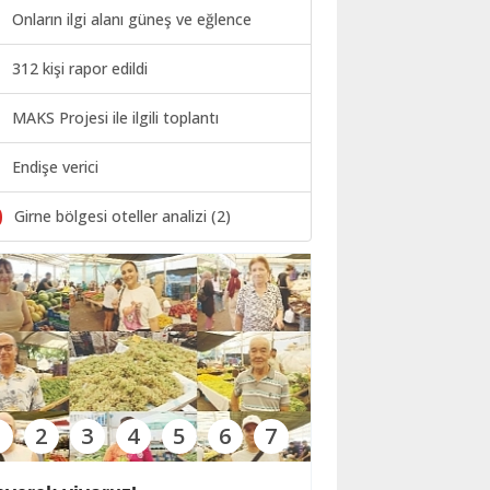
Onların ilgi alanı güneş ve eğlence
312 kişi rapor edildi
MAKS Projesi ile ilgili toplantı
Endişe verici
0
Girne bölgesi oteller analizi (2)
1
2
3
4
5
6
7