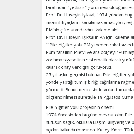
tarafından "yetkisiz" görülmesi olduğunu vu
Prof. Dr. Hüseyin Işıksal, 1974 yılından b
insani ihtiyaçlarını karşılamak amacıyla iyile
BM'nin çifte standardını kaleme aldı.
Prof. Dr. Hüseyin Işıksal'ın AA için kaleme a
""Pile-Yiğitler yolu BM'yi neden rahatsız ed
Rum tarafının Pile’yi ve ara bölgeyi “Rumlaş
zorlama siyasetinin sistematik olarak yürü
kalarak onay verdiğini görüyoruz
25 yılı aşkın geçmişi bulunan Pile–Yiğitler yo
yönde yaptığı tüm iş birliği çağrılarına rağm
görmedi. Bunun neticesinde yolun tamamlanma
bilgilendirilmesi suretiyle 18 Ağustos Cuma 
Pile-Yiğitler yolu projesinin önemi
1974 öncesinden bugüne mevcut olan Pile-Yiğ
nüfusun sağlık, okullara ulaşım, alışveriş ve
açıdan kalkındırılmasında; Kuzey Kıbrıs Tür