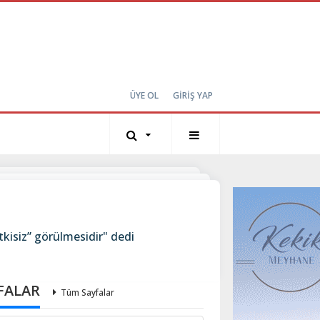
ÜYE OL
GİRİŞ YAP
tkisiz” görülmesidir" dedi
FALAR
Tüm Sayfalar