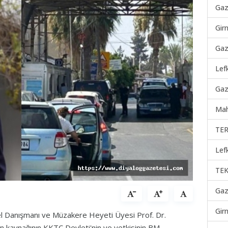
Gaz
Gir
Gaz
Lef
Gaz
Mah
TER
Lef
TEK
Gaz
Gir
zel Danışmanı ve Müzakere Heyeti Üyesi Prof. Dr.
un kaynağının KKTC Devleti'nin ve yetkisinin BM