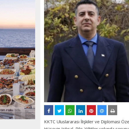
KKTC Uluslararası İlişkiler ve Diplomasi Ö
Hüseyin Işıksal, Pile-Yiğitler yolunda sorun