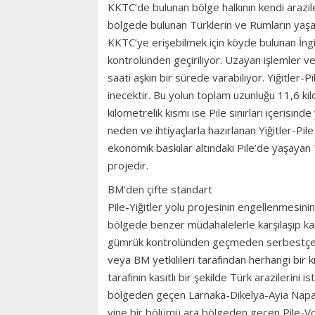
KKTC’de bulunan bölge halkının kendi arazile
bölgede bulunan Türklerin ve Rumların yaşad
KKTC’ye erişebilmek için köyde bulunan İngi
kontrolünden geçiriliyor. Uzayan işlemler 
saati aşkın bir sürede varabiliyor. Yiğitler-
inecektir. Bu yolun toplam uzunluğu 11,6 kilo
kilometrelik kısmı ise Pile sınırları içerisi
neden ve ihtiyaçlarla hazırlanan Yiğitler-Pi
ekonomik baskılar altındaki Pile’de yaşayan
projedir.
BM'den çifte standart
Pile-Yiğitler yolu projesinin engellenmesinin
bölgede benzer müdahalelerle karşılaşıp karş
gümrük kontrolünden geçmeden serbestçe Gün
veya BM yetkilileri tarafından herhangi bir 
tarafının kasıtlı bir şekilde Türk arazilerini
bölgeden geçen Larnaka-Dikelya-Ayia Napa y
yine bir bölümü ara bölgeden geçen Pile-Vorok