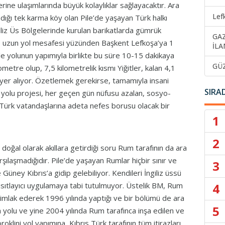
rine ulaşımlarında büyük kolaylıklar sağlayacaktır. Ara
Lef
ığı tek karma köy olan Pile’de yaşayan Türk halkı
liz Üs Bölgelerinde kurulan barikatlarda gümrük
GA
ve uzun yol mesafesi yüzünden Başkent Lefkoşa’ya 1
İLA
Pile yolunun yapımıyla birlikte bu süre 10-15 dakikaya
GÜ
metre olup, 7,5 kilometrelik kısmı Yiğitler, kalan 4,1
nde yer alıyor. Özetlemek gerekirse, tamamıyla insani
SIRA
le yolu projesi, her geçen gün nüfusu azalan, sosyo-
 Türk vatandaşlarına adeta nefes borusu olacak bir
1
2
 doğal olarak akıllara getirdiği soru Rum tarafının da ara
ılaşmadığıdır. Pile’de yaşayan Rumlar hiçbir sınır ve
3
ey Kıbrıs’a gidip gelebiliyor. Kendileri İngiliz üssü
4
kısıtlayıcı uygulamaya tabi tutulmuyor. Üstelik BM, Rum
 istimlak ederek 1996 yılında yaptığı ve bir bölümü de ara
5
olu ve yine 2004 yılında Rum tarafınca inşa edilen ve
lini yol yapımına, Kıbrıs Türk tarafının tüm itirazları