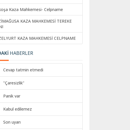
koşa Kaza Mahkemesi- Celpname
ZİMAĞUSA KAZA MAHKEMESİ TEREKE
NI
ZELYURT KAZA MAHKEMESİ CELPNAME
DAKİ
HABERLER
Cevap tatmin etmedi
"Çaresizlik"
Panik var
Kabul edilemez
Son uyarı