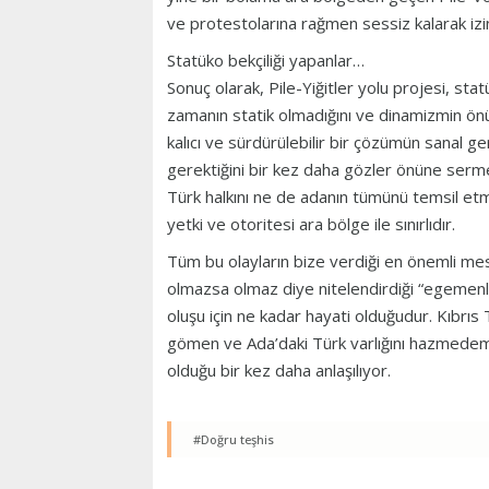
ve protestolarına rağmen sessiz kalarak izin
Statüko bekçiliği yapanlar…
Sonuç olarak, Pile-Yiğitler yolu projesi, stat
zamanın statik olmadığını ve dinamizmin önü
kalıcı ve sürdürülebilir bir çözümün sanal 
gerektiğini bir kez daha gözler önüne serme
Türk halkını ne de adanın tümünü temsil etm
yetki ve otoritesi ara bölge ile sınırlıdır.
Tüm bu olayların bize verdiği en önemli mesa
olmazsa olmaz diye nitelendirdiği “egemenli
oluşu için ne kadar hayati olduğudur. Kıbrıs
gömen ve Ada’daki Türk varlığını hazmede
olduğu bir kez daha anlaşılıyor.
#Doğru teşhis