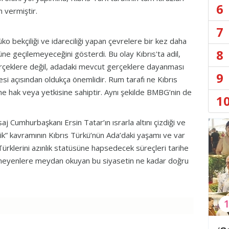
6
 vermiştir.
7
üko bekçiliği ve idareciliği yapan çevrelere bir kez daha
8
ne geçilemeyeceğini gösterdi. Bu olay Kıbrıs'ta adil,
gerçeklere değil, adadaki mevcut gerçeklere dayanması
9
si açısından oldukça önemlidir. Rum tarafı ne Kıbrıs
e hak veya yetkisine sahiptir. Aynı şekilde BMBG’nin de
1
j Cumhurbaşkanı Ersin Tatar’ın ısrarla altını çizdiği ve
k” kavramının Kıbrıs Türkü’nün Ada’daki yaşamı ve var
 Türklerini azınlık statüsüne hapsedecek süreçleri tarihe
meyenlere meydan okuyan bu siyasetin ne kadar doğru