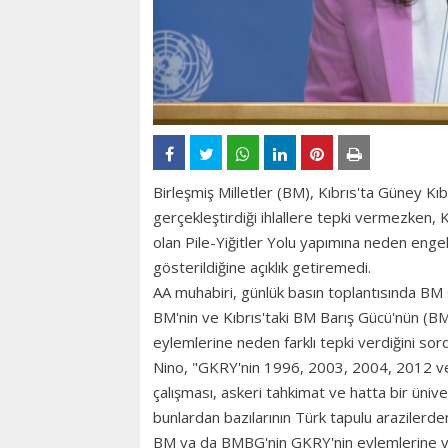
Birleşmiş Milletler (BM), Kıbrıs'ta Güney 
gerçekleştirdiği ihlallere tepki vermezken, 
olan Pile-Yiğitler Yolu yapımına neden enge
gösterildiğine açıklık getiremedi.
AA muhabiri, günlük basın toplantısında BM
BM'nin ve Kıbrıs'taki BM Barış Gücü'nün (B
eylemlerine neden farklı tepki verdiğini sor
Nino, "GKRY'nin 1996, 2003, 2004, 2012 ve 
çalışması, askeri tahkimat ve hatta bir üniver
bunlardan bazılarının Türk tapulu arazilerden
BM ya da BMBG'nin GKRY'nin eylemlerine ve