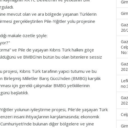
Gir
rguladı.
Gir
ugüne mevcut olan ve ara bölgede yaşanan Türklerin
ştirmesi gerçekleştirilen Pile-Yiğitler yolu projesine
Gaz
20/
ldığı makale özetle şöyle:
Gaz
iyor?"
Cel
tırma” ve Pile de yaşayan Kıbrıs Türk halkını göçe
No:
tüldüğünü ve BMBG’nin bütün bu olan bitenlere sessiz
Gaz
202
lu projesi, Kıbrıs Türk tarafının yapıcı tutumu ve bu
en Birleşmiş Milletler Barış Gücü’nden (BMBG) karşılık
Lef
sı için gerekli çalışmalar BMBG yetkililerinin
no:
günü başlatıldı.
Gaz
202
itler yolunun iyileştirme projesi, Pile’de yaşayan Türk
Cel
 benzeri insani ihtiyaçlarının karşılamasında; ekonomik
k Cumhuriyeti’nde bulunan diğer bölgelere ve yine
Gir