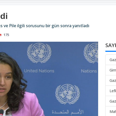
di
s ve Pile ilgili sorusunu bir gün sonra yanıtladı
175
SAY
Gaz
Gir
Gaz
Lef
Gaz
Mah