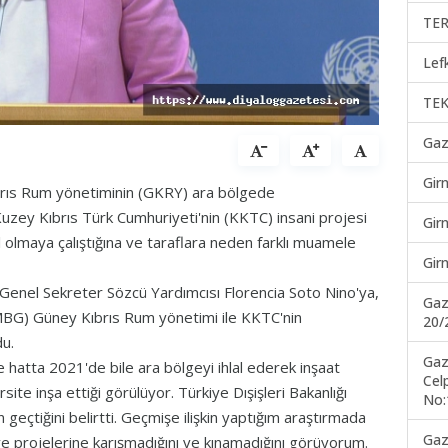
TER
Lef
TEK
Gaz
Gir
Kıbrıs Rum yönetiminin (GKRY) ara bölgede
Kuzey Kıbrıs Türk Cumhuriyeti'nin (KKTC) insani projesi
Gir
l olmaya çalıştığına ve taraflara neden farklı muamele
Gir
 Genel Sekreter Sözcü Yardımcısı Florencia Soto Nino'ya,
Gaz
MBG) Güney Kıbrıs Rum yönetimi ile KKTC'nin
20/
du.
Gaz
hatta 2021'de bile ara bölgeyi ihlal ederek inşaat
Cel
site inşa ettiği görülüyor. Türkiye Dışişleri Bakanlığı
No:
 geçtiğini belirtti. Geçmişe ilişkin yaptığım araştırmada
Gaz
 projelerine karışmadığını ve kınamadığını görüyorum.