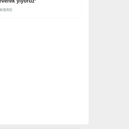
everek yiyoruz’
Halkın korkulu r
KIBRIS
KIBRIS