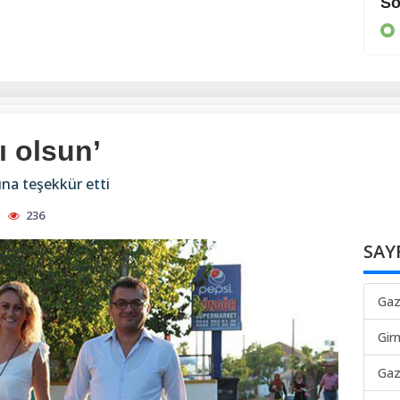
Cezaevine gönderildi
So
KIBRIS
ı olsun’
na teşekkür etti
236
SAY
Gaz
Gir
Gaz