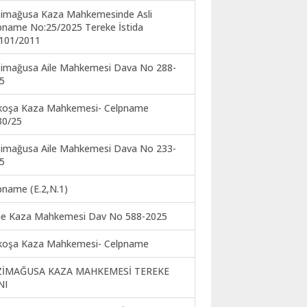
imağusa Kaza Mahkemesinde Asli
pname No:25/2025 Tereke İstida
101/2011
imağusa Aile Mahkemesi Dava No 288-
5
koşa Kaza Mahkemesi- Celpname
30/25
imağusa Aile Mahkemesi Dava No 233-
5
pname (E.2,N.1)
ne Kaza Mahkemesi Dav No 588-2025
koşa Kaza Mahkemesi- Celpname
ZİMAĞUSA KAZA MAHKEMESİ TEREKE
NI