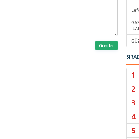
Lef
GA
İLA
GÜ
Gönder
SIRA
1
2
3
4
5