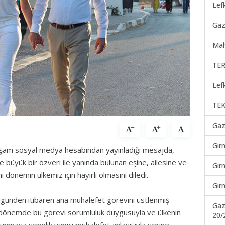
Lef
Gaz
Mah
TER
Lef
TEK
Gaz
Gir
şam sosyal medya hesabından yayınladığı mesajda,
 büyük bir özveri ile yanında bulunan eşine, ailesine ve
Gir
dönemin ülkemiz için hayırlı olmasını diledi.
Gir
ünden itibaren ana muhalefet görevini üstlenmiş
Gaz
ılı dönemde bu görevi sorumluluk duygusuyla ve ülkenin
20/