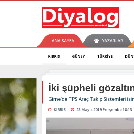
ANA SAYFA
YAZARLAR
KIBRIS
GÜNEY
TÜRKİYE
DÜN
İki şüpheli gözaltı
Girne’de TPS Araç Takip Sistemleri isiml
KIBRIS
23 Mayıs 2019 Perşembe 10:13