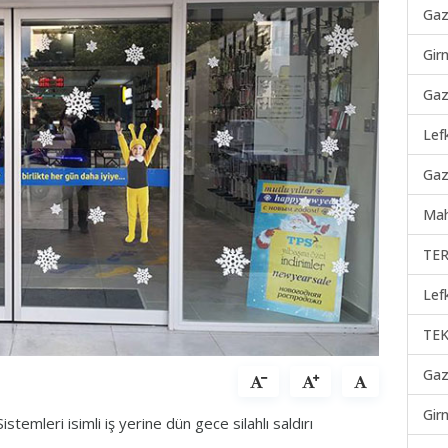
Gaz
Gir
Gaz
Lef
Gaz
Mah
TER
Lef
TEK
Gaz
Gir
temleri isimli iş yerine dün gece silahlı saldırı