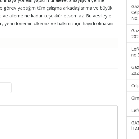
unmaya yönelik yapıcı muhalefet anlayışıyla yerine
Gaz
kte görev yaptığım tüm çalışma arkadaşlarıma ve büyük
Cel
me ve aileme ne kadar teşekkür etsem az. Bu vesileyle
No:
, yeni dönemin ülkemiz ve halkımız için hayırlı olmasını
Gaz
202
Lef
no:
Gaz
202
Cel
Gir
Lef
GA
İLA