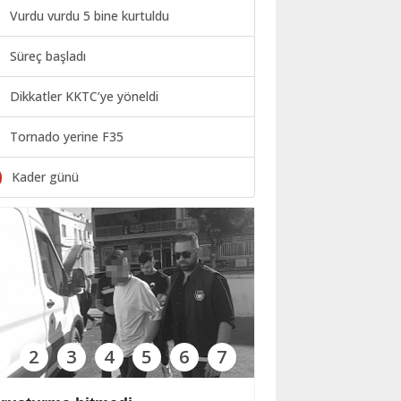
Vurdu vurdu 5 bine kurtuldu
Süreç başladı
Dikkatler KKTC’ye yöneldi
Tornado yerine F35
0
Kader günü
1
2
3
4
5
6
7