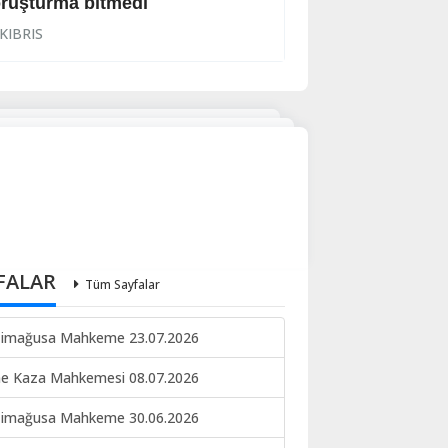
ruşturma bitmedi
Lanet yağdırdı: K
KIBRIS
KIBRIS
FALAR
Tüm Sayfalar
imağusa Mahkeme 23.07.2026
ne Kaza Mahkemesi 08.07.2026
imağusa Mahkeme 30.06.2026