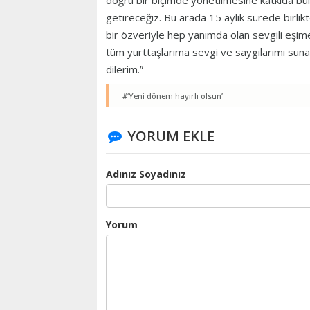
doğru bir biçimde yönetilmesine katkıda bul
getireceğiz. Bu arada 15 aylık sürede birli
bir özveriyle hep yanımda olan sevgili eşi
tüm yurttaşlarıma sevgi ve saygılarımı sunar
dilerim.”
#‘Yeni dönem hayırlı olsun’
YORUM EKLE
Adınız Soyadınız
Yorum