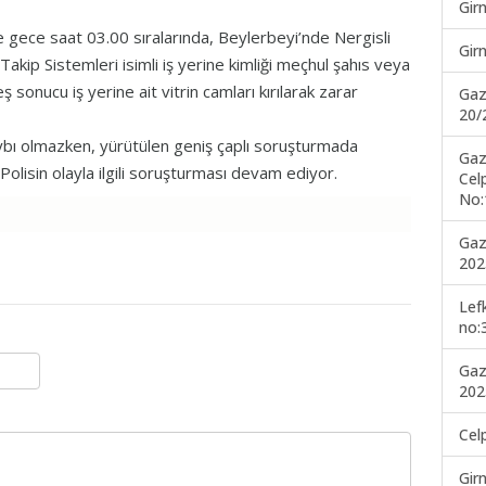
Gir
re gece saat 03.00 sıralarında, Beylerbeyi’nde Nergisli
Gir
kip Sistemleri isimli iş yerine kimliği meçhul şahıs veya
eş sonucu iş yerine ait vitrin camları kırılarak zarar
Gaz
20/
bı olmazken, yürütülen geniş çaplı soruşturmada
Gaz
. Polisin olayla ilgili soruşturması devam ediyor.
Cel
No:
Gaz
202
Lef
no:
Gaz
202
Cel
Gir