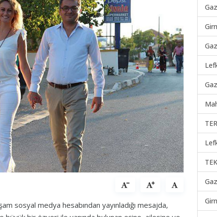
Gaz
Gir
Gaz
Lef
Gaz
Mah
TER
Lef
TEK
Gaz
Gir
şam sosyal medya hesabından yayınladığı mesajda,