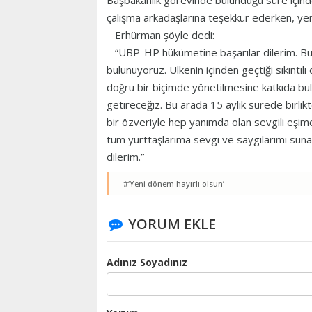
Başbakanlık görevinde bulunduğu süre içinde
çalışma arkadaşlarına teşekkür ederken, yeni 
Erhürman şöyle dedi:
“UBP-HP hükümetine başarılar dilerim. Bug
bulunuyoruz. Ülkenin içinden geçtiği sıkınt
doğru bir biçimde yönetilmesine katkıda bul
getireceğiz. Bu arada 15 aylık sürede birli
bir özveriyle hep yanımda olan sevgili eşi
tüm yurttaşlarıma sevgi ve saygılarımı sunar
dilerim.”
#‘Yeni dönem hayırlı olsun’
YORUM EKLE
Adınız Soyadınız