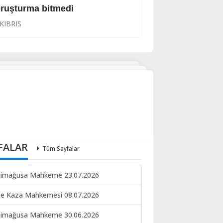
ruşturma bitmedi
Lanet yağdırdı: K
KIBRIS
KIBRIS
FALAR
Tüm Sayfalar
imağusa Mahkeme 23.07.2026
ne Kaza Mahkemesi 08.07.2026
imağusa Mahkeme 30.06.2026