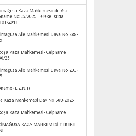
imağusa Kaza Mahkemesinde Asli
pname No:25/2025 Tereke İstida
101/2011
imağusa Aile Mahkemesi Dava No 288-
5
koşa Kaza Mahkemesi- Celpname
30/25
imağusa Aile Mahkemesi Dava No 233-
5
pname (E.2,N.1)
ne Kaza Mahkemesi Dav No 588-2025
koşa Kaza Mahkemesi- Celpname
ZİMAĞUSA KAZA MAHKEMESİ TEREKE
NI