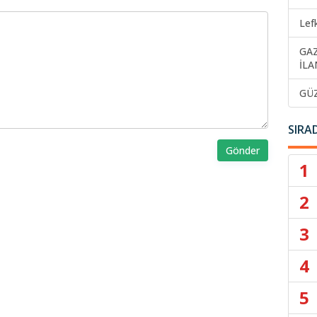
Lef
GA
İLA
GÜ
SIRA
Gönder
1
2
3
4
5