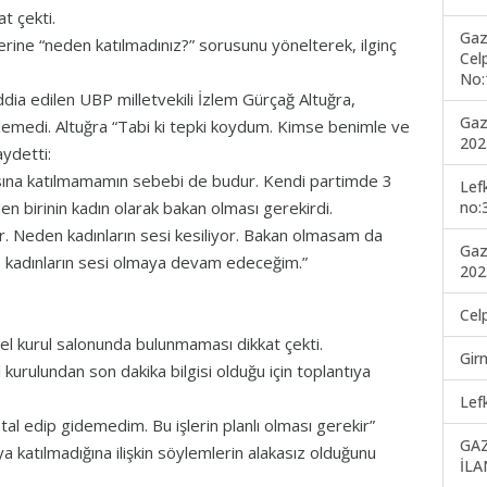
at çekti.
Gaz
erine “neden katılmadınız?” sorusunu yönelterek, ilginç
Cel
No:
a edilen UBP milletvekili İzlem Gürçağ Altuğra,
Gaz
izlemedi. Altuğra “Tabi ki tepki koydum. Kimse benimle ve
202
aydetti:
ısına katılmamamın sebebi de budur. Kendi partimde 3
Lef
no:
n birinin kadın olarak bakan olması gerekirdi.
yor. Neden kadınların sesi kesiliyor. Bakan olmasam da
Gaz
kadınların sesi olmaya devam edeceğim.”
202
Cel
el kurul salonunda bulunmaması dikkat çekti.
Gir
 kurulundan son dakika bilgisi olduğu için toplantıya
Lef
l edip gidemedim. Bu işlerin planlı olması gerekir”
GA
ya katılmadığına ilişkin söylemlerin alakasız olduğunu
İLA