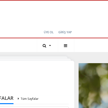
ÜYE OL
GİRİŞ YAP
FALAR
Tüm Sayfalar