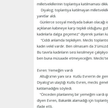
milletvekillerinin toplantıya katılmaması dikk
Diyalog; toplantıya katılmayan milletvekill
yanıtlar aldı.
Günlerce sosyal medyada bakan olacağı iddi
açıklanan kabineye karşı tepkili olduğunu g
kadınlarla dalga geçemez” diyerek şunları k
“Ciddi anlamda tepkiliyim. Meclis toplant
kadın vekil vardır. Ben olmasam da 3’ümüzde
Bu tavırla kadınların sesi kesilmeye çalışılı
ben buna müsaade etmeyeceğim. Meclis’te 
Evren: Yemeğim vardı
Altuğra’nın yanı sıra Kutlu Evren’in de gen
Diyalog’un ulaştığı Kutlu Evren, meclis genel
katılamadığını söyledi.
“Önceden planlanmış bir yemeğim vardı ipta
diyen Evren, Bakanlık alamadığı için toplantı
ifade etti.