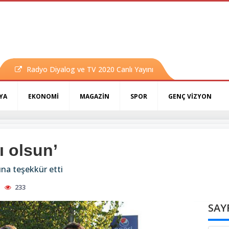
Radyo Diyalog ve TV 2020 Canlı Yayını
YA
EKONOMİ
MAGAZİN
SPOR
GENÇ VİZYON
ı olsun’
na teşekkür etti
233
SAY