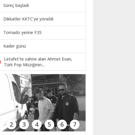
Süreç başladı
Dikkatler KKTC’ye yöneldi
Tornado yerine F35
Kader günü
Letafet’te sahne alan Ahmet Evan,
0
Türk Pop Müziğinin...
1
2
3
4
5
6
7