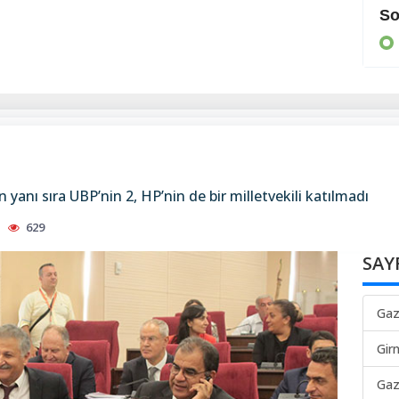
Cezaevine gönderildi
So
KIBRIS
 yanı sıra UBP’nin 2, HP’nin de bir milletvekili katılmadı
629
SAY
Gaz
Gir
Gaz