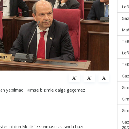
Lef
Gaz
Mah
TER
Lef
TEK
Gaz
Gir
bakan yapılmadı. Kimse bizimle dalga geçemez
Gir
Gir
Gaz
stesini dün Meclis’e sunması sırasında bazı
20/