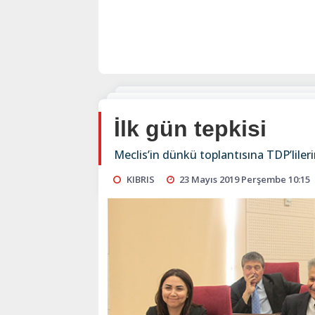
İlk gün tepkisi
Meclis’in dünkü toplantısına TDP’lilerin
KIBRIS
23 Mayıs 2019 Perşembe 10:15