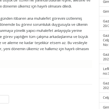
 büyük bir özveri ile yanında bulunan eşine, ailesine ve
Gir
dönemin ülkemiz için hayırlı olmasını diledi.
Gir
ünden itibaren ana muhalefet görevini üstlenmiş
Gaz
ılı dönemde bu görevi sorumluluk duygusuyla ve ülkenin
20/
unmaya yönelik yapıcı muhalefet anlayışıyla yerine
Gaz
kte görev yaptığım tüm çalışma arkadaşlarıma ve büyük
Cel
me ve aileme ne kadar teşekkür etsem az. Bu vesileyle
No:
, yeni dönemin ülkemiz ve halkımız için hayırlı olmasını
Gaz
202
Lef
no:
Gaz
202
Cel
Gir