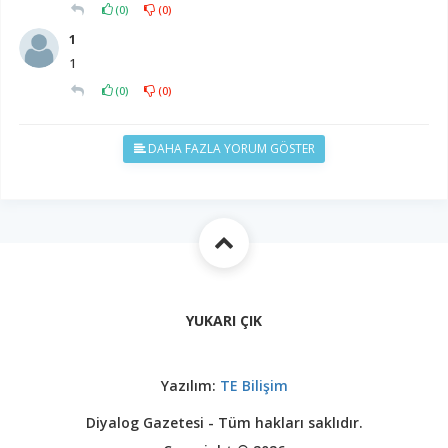
(
0
)
(
0
)
1
1
(
0
)
(
0
)
DAHA FAZLA YORUM GÖSTER
YUKARI ÇIK
Yazılım:
TE Bilişim
Diyalog Gazetesi - Tüm hakları saklıdır.