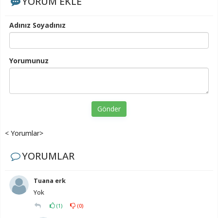
YORUM EKLE
Adınız Soyadınız
Yorumunuz
Gönder
< Yorumlar>
YORUMLAR
Tuana erk
Yok
(
1
)
(
0
)