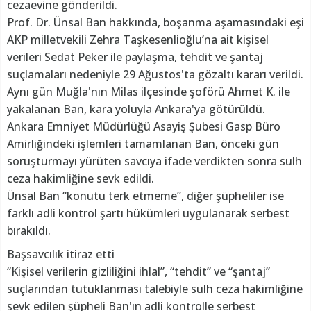
cezaevine gönderildi.
Prof. Dr. Ünsal Ban hakkında, boşanma aşamasındaki eşi
AKP milletvekili Zehra Taşkesenlioğlu’na ait kişisel
verileri Sedat Peker ile paylaşma, tehdit ve şantaj
suçlamaları nedeniyle 29 Ağustos'ta gözaltı kararı verildi.
Aynı gün Muğla'nın Milas ilçesinde şoförü Ahmet K. ile
yakalanan Ban, kara yoluyla Ankara'ya götürüldü.
Ankara Emniyet Müdürlüğü Asayiş Şubesi Gasp Büro
Amirliğindeki işlemleri tamamlanan Ban, önceki gün
soruşturmayı yürüten savcıya ifade verdikten sonra sulh
ceza hakimliğine sevk edildi.
Ünsal Ban “konutu terk etmeme”, diğer şüpheliler ise
farklı adli kontrol şartı hükümleri uygulanarak serbest
bırakıldı.
Başsavcılık itiraz etti
“Kişisel verilerin gizliliğini ihlal”, “tehdit” ve “şantaj”
suçlarından tutuklanması talebiyle sulh ceza hakimliğine
sevk edilen şüpheli Ban'ın adli kontrolle serbest