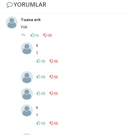
YORUMLAR
Tuana erk
Yok
(
1
)
(
0
)
1
1
(
0
)
(
0
)
(
0
)
(
0
)
(
0
)
(
0
)
1
1
(
0
)
(
0
)