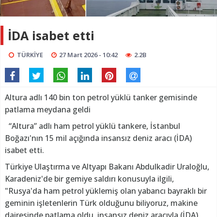
İDA isabet etti
TÜRKİYE
27 Mart 2026 - 10:42
2.2B
Altura adlı 140 bin ton petrol yüklü tanker gemisinde
patlama meydana geldi
“Altura” adlı ham petrol yüklü tankere, İstanbul
Boğazı'nın 15 mil açığında insansız deniz aracı (İDA)
isabet etti.
Türkiye Ulaştırma ve Altyapı Bakanı Abdulkadir Uraloğlu,
Karadeniz'de bir gemiye saldırı konusuyla ilgili,
"Rusya'da ham petrol yüklemiş olan yabancı bayraklı bir
geminin işletenlerin Türk olduğunu biliyoruz, makine
dairesinde patlama oldu, insansız deniz aracıyla (İDA)