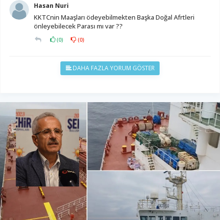
Hasan Nuri
KKTCnin Maaşları ödeyebilmekten Başka Doğal Afrtleri
önleyebilecek Parası mı var ??
(
0
)
(
0
)
DAHA FAZLA YORUM GÖSTER