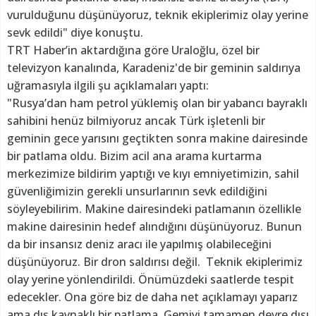
vurulduğunu düşünüyoruz, teknik ekiplerimiz olay yerine
sevk edildi" diye konuştu.
TRT Haber’in aktardığına göre Uraloğlu, özel bir
televizyon kanalında, Karadeniz'de bir geminin saldırıya
uğramasıyla ilgili şu açıklamaları yaptı:
"Rusya’dan ham petrol yüklemiş olan bir yabancı bayraklı
sahibini henüz bilmiyoruz ancak Türk işletenli bir
geminin gece yarısını geçtikten sonra makine dairesinde
bir patlama oldu. Bizim acil ana arama kurtarma
merkezimize bildirim yaptığı ve kıyı emniyetimizin, sahil
güvenliğimizin gerekli unsurlarının sevk edildiğini
söyleyebilirim. Makine dairesindeki patlamanın özellikle
makine dairesinin hedef alındığını düşünüyoruz. Bunun
da bir insansız deniz aracı ile yapılmış olabileceğini
düşünüyoruz. Bir dron saldırısı değil. Teknik ekiplerimiz
olay yerine yönlendirildi. Önümüzdeki saatlerde tespit
edecekler. Ona göre biz de daha net açıklamayı yaparız
ama dış kaynaklı bir patlama. Gemiyi tamamen devre dışı