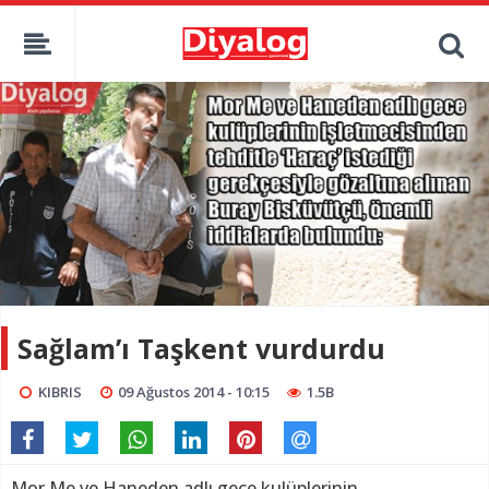
Sağlam’ı Taşkent vurdurdu
KIBRIS
09 Ağustos 2014 - 10:15
1.5B
Mor Me ve Haneden adlı gece kulüplerinin