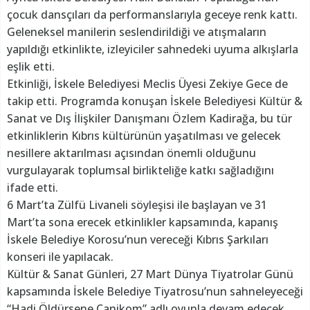
çocuk dansçıları da performanslarıyla geceye renk kattı.
Geleneksel manilerin seslendirildiği ve atışmaların
yapıldığı etkinlikte, izleyiciler sahnedeki uyuma alkışlarla
eşlik etti.
Etkinliği, İskele Belediyesi Meclis Üyesi Zekiye Gece de
takip etti. Programda konuşan İskele Belediyesi Kültür &
Sanat ve Dış İlişkiler Danışmanı Özlem Kadirağa, bu tür
etkinliklerin Kıbrıs kültürünün yaşatılması ve gelecek
nesillere aktarılması açısından önemli olduğunu
vurgulayarak toplumsal birlikteliğe katkı sağladığını
ifade etti.
6 Mart’ta Zülfü Livaneli söyleşisi ile başlayan ve 31
Mart’ta sona erecek etkinlikler kapsamında, kapanış
İskele Belediye Korosu’nun vereceği Kıbrıs Şarkıları
konseri ile yapılacak.
Kültür & Sanat Günleri, 27 Mart Dünya Tiyatrolar Günü
kapsamında İskele Belediye Tiyatrosu’nun sahneleyeceği
“Hadi Öldürsene Canikom” adlı oyunla devam edecek.