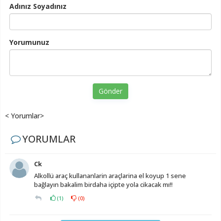
Adınız Soyadınız
Yorumunuz
Gönder
< Yorumlar>
YORUMLAR
Ck
Alkollü araç kullananlarin araçlarina el koyup 1 sene
bağlayın bakalim birdaha içipte yola cikacak mı!!
(
1
)
(
0
)