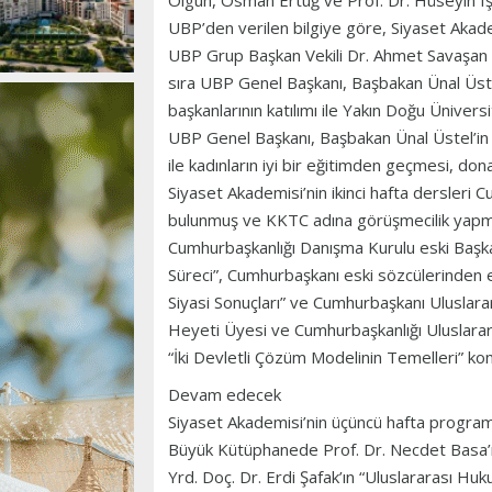
Olgun, Osman Ertuğ ve Prof. Dr. Hüseyin Işı
UBP’den verilen bilgiye göre, Siyaset Akade
UBP Grup Başkan Vekili Dr. Ahmet Savaşan 
sıra UBP Genel Başkanı, Başbakan Ünal Üstel,
başkanlarının katılımı ile Yakın Doğu Üniver
UBP Genel Başkanı, Başbakan Ünal Üstel’in ini
ile kadınların iyi bir eğitimden geçmesi, don
Siyaset Akademisi’nin ikinci hafta dersleri 
bulunmuş ve KKTC adına görüşmecilik yapmış
Cumhurbaşkanlığı Danışma Kurulu eski Başk
Süreci”, Cumhurbaşkanı eski sözcülerinden 
Siyasi Sonuçları” ve Cumhurbaşkanı Uluslara
Heyeti Üyesi ve Cumhurbaşkanlığı Uluslararas
“İki Devletli Çözüm Modelinin Temelleri” ko
Devam edecek
Siyaset Akademisi’nin üçüncü hafta progra
Büyük Kütüphanede Prof. Dr. Necdet Basa’nın
Yrd. Doç. Dr. Erdi Şafak’ın “Uluslararası H