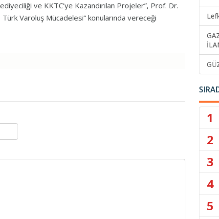
iyeciliği ve KKTC’ye Kazandırılan Projeler”, Prof. Dr.
Lef
s Türk Varoluş Mücadelesi” konularında vereceği
GA
İLA
GÜ
SIRA
1
2
3
4
5