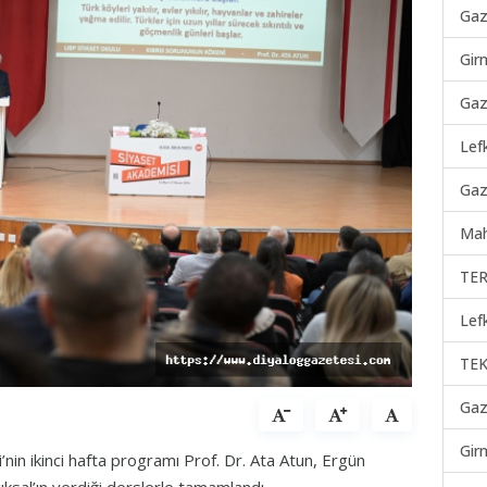
Gaz
Gir
Gaz
Lef
Gaz
Mah
TER
Lef
TEK
Gaz
Gir
’nin ikinci hafta programı Prof. Dr. Ata Atun, Ergün