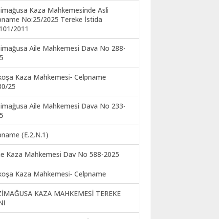
imağusa Kaza Mahkemesinde Asli
pname No:25/2025 Tereke İstida
101/2011
imağusa Aile Mahkemesi Dava No 288-
5
koşa Kaza Mahkemesi- Celpname
30/25
imağusa Aile Mahkemesi Dava No 233-
5
pname (E.2,N.1)
ne Kaza Mahkemesi Dav No 588-2025
koşa Kaza Mahkemesi- Celpname
ZİMAĞUSA KAZA MAHKEMESİ TEREKE
NI