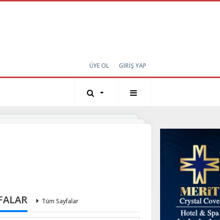
ÜYE OL
GİRİŞ YAP
FALAR
Tüm Sayfalar