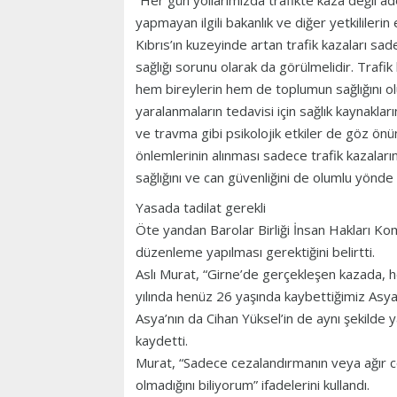
“Her gün yollarımızda trafikte kaza değil ade
yapmayan ilgili bakanlık ve diğer yetkililerin e
Kıbrıs’ın kuzeyinde artan trafik kazaları sad
sağlığı sorunu olarak da görülmelidir. Traf
hem bireylerin hem de toplumun sağlığını o
yaralanmaların tedavisi için sağlık kaynaklar
ve travma gibi psikolojik etkiler de göz önü
önlemlerinin alınması sadece trafik kazalar
sağlığını ve can güvenliğini de olumlu yönde e
Yasada tadilat gerekli
Öte yandan Barolar Birliği İnsan Hakları Komi
düzenleme yapılması gerektiğini belirtti.
Aslı Murat, “Girne’de gerçekleşen kazada, 
yılında henüz 26 yaşında kaybettiğimiz Asya’
Asya’nın da Cihan Yüksel’in de aynı şekilde ya
kaydetti.
Murat, “Sadece cezalandırmanın veya ağır cez
olmadığını biliyorum” ifadelerini kullandı.