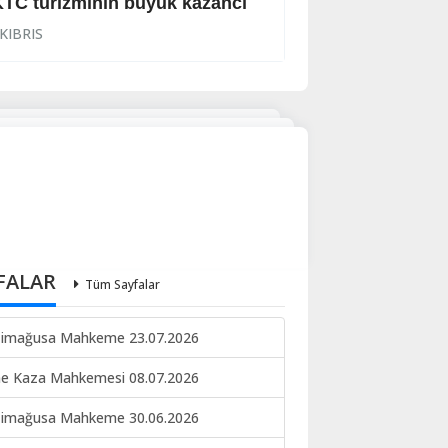
TC turizminin büyük kazancı
Viski bardağıyla
KIBRIS
KIBRIS
FALAR
Tüm Sayfalar
imağusa Mahkeme 23.07.2026
ne Kaza Mahkemesi 08.07.2026
imağusa Mahkeme 30.06.2026