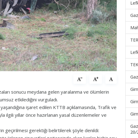
Lef
Gaz
Mah
TER
Lef
TEK
Gaz
Gir
 kazaları sonucu meydana gelen yaralanma ve ölümlerin
umsuz etkilediğini vurguladı.
Gir
ı yaşandığına işaret edilen KTTB açıklamasında, Trafik ve
Gir
ıyla ilgili yıllar önce hazırlanan yasal düzenlemeler ve
Gaz
n geçirilmesi gerektiği belirtilerek şöyle denildi:
20/