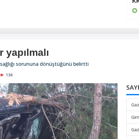
80 bin TL ödedi
KK
KIBRIS
r yapılmalı
lk sağlığı sorununa dönüştüğünü belirtti
136
SAY
Gaz
Gir
Gaz