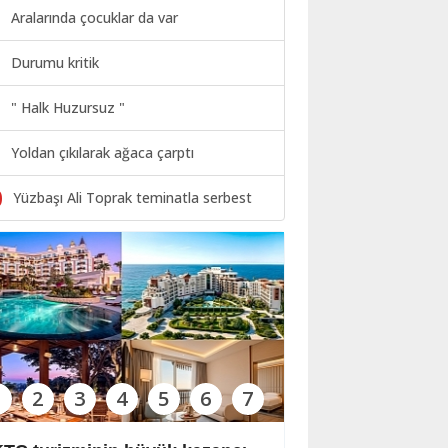
Aralarında çocuklar da var
Durumu kritik
" Halk Huzursuz "
Yoldan çıkılarak ağaca çarptı
0
Yüzbaşı Ali Toprak teminatla serbest
1
2
3
4
5
6
7