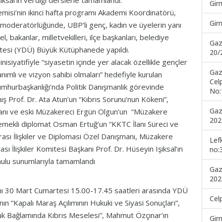
ksal’ın verdiği derslerle tamamlandı.
Gir
misi’nin ikinci hafta programı Akademi Koordinatörü,
Gir
moderatörlüğünde, UBP’li genç, kadın ve üyelerin yanı
 bakanlar, milletvekilleri, ilçe başkanları, belediye
Gaz
sitesi (YDÜ) Büyük Kütüphanede yapıldı.
20/
siyatifiyle “siyasetin içinde yer alacak özellikle gençler
Gaz
anımlı ve vizyon sahibi olmaları” hedefiyle kurulan
Cel
Cumhurbaşkanlığı’nda Politik Danışmanlık görevinde
No:
 Prof. Dr. Ata Atun’un “Kıbrıs Sorunu’nun Kökeni”,
Gaz
anı ve eski Müzakereci Ergün Olgun’un “Müzakere
202
emekli diplomat Osman Ertuğ’un “KKTC İlanı Süreci ve
rası İlişkiler ve Diplomasi Özel Danışmanı, Müzakere
Lef
ı İlişkiler Komitesi Başkanı Prof. Dr. Hüseyin Işıksal’ın
no:
nulu sunumlarıyla tamamlandı
Gaz
202
mı 30 Mart Cumartesi 15.00-17.45 saatleri arasında YDÜ
Cel
 “Kapalı Maraş Açılımının Hukuki ve Siyasi Sonuçları”,
ukuk Bağlamında Kıbrıs Meselesi”, Mahmut Özçınar’ın
Gir