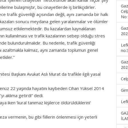
ta ‘işlenen cinayetler’ neticesinde akan kanlar hiçbir şey
Gaz
llerine bulaşmıştır, bu cinayetlerde iş birlikçidirler.
Cel
ece trafik güvenliği açısından değil, aynı zamanda bir halk
No:
ik kazaları sonucu meydana gelen yaralanmalar ve ölümler
Gaz
lumsuz etkilemektedir. Bu kazalardan kaynaklanan
202
ının kullanılması ve trafik kazalarının sebep olduğu stres
nde bulundurulmalıdır. Bu nedenle, trafik güvenliği
Lef
ını azaltmakla kalmaz, aynı zamanda toplumun genel
no:
tkiler.”
Gaz
202
tesi Başkanı Avukat Aslı Murat da trafikle ilgili yasal
Cel
henüz 22 yaşında hayatını kaybeden Cihan Yüksel 2014
Gir
yı aklıma getirdi” dedi.
Lef
ya iken ‘kural tanımaz kişilerce öldürüldüklerini’
GA
a vermenin, bu gibi fiillerin önlenmesi için yeterli
İLA