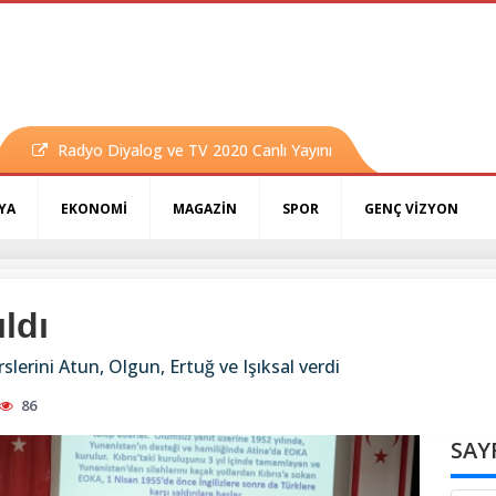
Radyo Diyalog ve TV 2020 Canlı Yayını
YA
EKONOMİ
MAGAZİN
SPOR
GENÇ VİZYON
ldı
lerini Atun, Olgun, Ertuğ ve Işıksal verdi
86
SAY