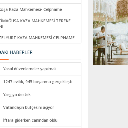
koşa Kaza Mahkemesi- Celpname
ZİMAĞUSA KAZA MAHKEMESİ TEREKE
NI
ZELYURT KAZA MAHKEMESİ CELPNAME
DAKİ
HABERLER
Yasal düzenlemeler yapılmalı
1247 evlilik, 945 boşanma gerçekleşti
Yargıya destek
Vatandaşın bütçesini aşıyor
İftara giderken canından oldu