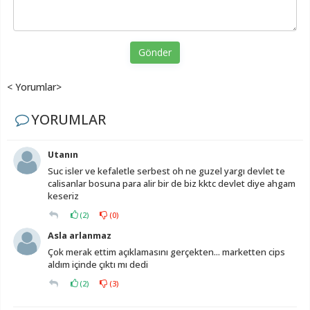
Gönder
< Yorumlar>
YORUMLAR
Utanın
Suc isler ve kefaletle serbest oh ne guzel yargı devlet te
calisanlar bosuna para alir bir de biz kktc devlet diye ahgam
keseriz
(
2
)
(
0
)
Asla arlanmaz
Çok merak ettim açıklamasını gerçekten... marketten cips
aldım içinde çıktı mı dedi
(
2
)
(
3
)