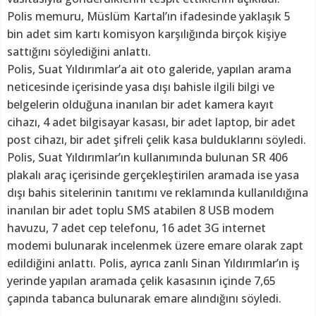
Polis memuru, Müslüm Kartal’ın ifadesinde yaklaşık 5
bin adet sim kartı komisyon karşılığında birçok kişiye
sattığını söylediğini anlattı.
Polis, Suat Yıldırımlar’a ait oto galeride, yapılan arama
neticesinde içerisinde yasa dışı bahisle ilgili bilgi ve
belgelerin olduğuna inanılan bir adet kamera kayıt
cihazı, 4 adet bilgisayar kasası, bir adet laptop, bir adet
post cihazı, bir adet şifreli çelik kasa bulduklarını söyledi.
Polis, Suat Yıldırımlar’ın kullanımında bulunan SR 406
plakalı araç içerisinde gerçekleştirilen aramada ise yasa
dışı bahis sitelerinin tanıtımı ve reklamında kullanıldığına
inanılan bir adet toplu SMS atabilen 8 USB modem
havuzu, 7 adet cep telefonu, 16 adet 3G internet
modemi bulunarak incelenmek üzere emare olarak zapt
edildiğini anlattı. Polis, ayrıca zanlı Sinan Yıldırımlar’ın iş
yerinde yapılan aramada çelik kasasının içinde 7,65
çapında tabanca bulunarak emare alındığını söyledi.