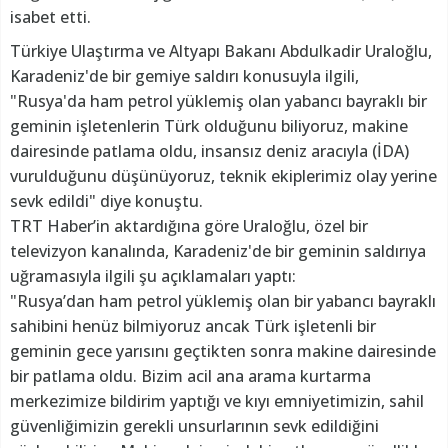
isabet etti.
Türkiye Ulaştırma ve Altyapı Bakanı Abdulkadir Uraloğlu,
Karadeniz'de bir gemiye saldırı konusuyla ilgili,
"Rusya'da ham petrol yüklemiş olan yabancı bayraklı bir
geminin işletenlerin Türk olduğunu biliyoruz, makine
dairesinde patlama oldu, insansız deniz aracıyla (İDA)
vurulduğunu düşünüyoruz, teknik ekiplerimiz olay yerine
sevk edildi" diye konuştu.
TRT Haber’in aktardığına göre Uraloğlu, özel bir
televizyon kanalında, Karadeniz'de bir geminin saldırıya
uğramasıyla ilgili şu açıklamaları yaptı:
"Rusya’dan ham petrol yüklemiş olan bir yabancı bayraklı
sahibini henüz bilmiyoruz ancak Türk işletenli bir
geminin gece yarısını geçtikten sonra makine dairesinde
bir patlama oldu. Bizim acil ana arama kurtarma
merkezimize bildirim yaptığı ve kıyı emniyetimizin, sahil
güvenliğimizin gerekli unsurlarının sevk edildiğini