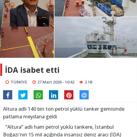
İDA isabet etti
TÜRKİYE
27 Mart 2026 - 10:42
2.1B
Altura adlı 140 bin ton petrol yüklü tanker gemisinde
patlama meydana geldi
“Altura” adlı ham petrol yüklü tankere, İstanbul
Boğazı'nın 15 mil açığında insansız deniz aracı (İDA)