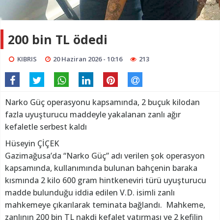
200 bin TL ödedi
KIBRIS
20 Haziran 2026 - 10:16
213
Narko Güç operasyonu kapsamında, 2 buçuk kilodan
fazla uyuşturucu maddeyle yakalanan zanlı ağır
kefaletle serbest kaldı
Hüseyin ÇİÇEK
Gazimağusa’da “Narko Güç” adı verilen şok operasyon
kapsamında, kullanımında bulunan bahçenin baraka
kısmında 2 kilo 600 gram hintkeneviri türü uyuşturucu
madde bulunduğu iddia edilen V.D. isimli zanlı
mahkemeye çıkarılarak teminata bağlandı. Mahkeme,
zanlının 200 bin TL nakdi kefalet yatırması ve 2 kefilin