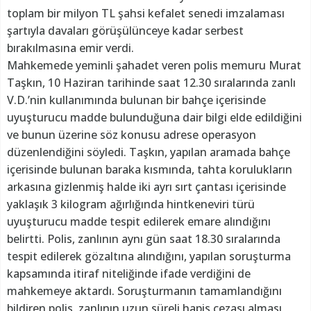
toplam bir milyon TL şahsi kefalet senedi imzalaması
şartıyla davaları görüşülünceye kadar serbest
bırakılmasına emir verdi.
Mahkemede yeminli şahadet veren polis memuru Murat
Taşkın, 10 Haziran tarihinde saat 12.30 sıralarında zanlı
V.D.’nin kullanımında bulunan bir bahçe içerisinde
uyuşturucu madde bulunduğuna dair bilgi elde edildiğini
ve bunun üzerine söz konusu adrese operasyon
düzenlendiğini söyledi. Taşkın, yapılan aramada bahçe
içerisinde bulunan baraka kısmında, tahta korulukların
arkasına gizlenmiş halde iki ayrı sırt çantası içerisinde
yaklaşık 3 kilogram ağırlığında hintkeneviri türü
uyuşturucu madde tespit edilerek emare alındığını
belirtti. Polis, zanlının aynı gün saat 18.30 sıralarında
tespit edilerek gözaltına alındığını, yapılan soruşturma
kapsamında itiraf niteliğinde ifade verdiğini de
mahkemeye aktardı. Soruşturmanın tamamlandığını
bildiren polis, zanlının uzun süreli hapis cezası alması