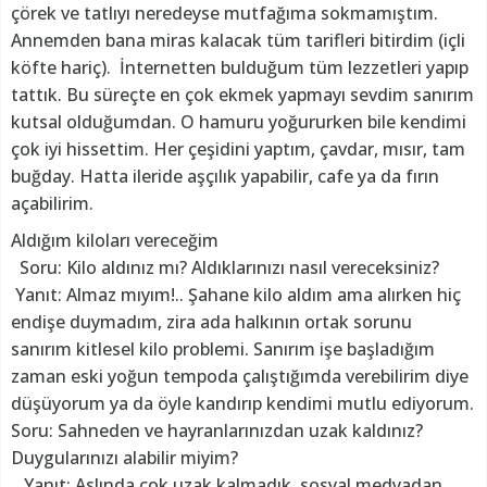
çörek ve tatlıyı neredeyse mutfağıma sokmamıştım.
Annemden bana miras kalacak tüm tarifleri bitirdim (içli
köfte hariç). ️ İnternetten bulduğum tüm lezzetleri yapıp
tattık. Bu süreçte en çok ekmek yapmayı sevdim sanırım
kutsal olduğumdan. O hamuru yoğururken bile kendimi
çok iyi hissettim. Her çeşidini yaptım, çavdar, mısır, tam
buğday. Hatta ileride aşçılık yapabilir, cafe ya da fırın
açabilirim.
Aldığım kiloları vereceğim
Soru: Kilo aldınız mı? Aldıklarınızı nasıl vereceksiniz?
Yanıt: Almaz mıyım!.. Şahane kilo aldım ama alırken hiç
endişe duymadım, zira ada halkının ortak sorunu
sanırım kitlesel kilo problemi. Sanırım işe başladığım
zaman eski yoğun tempoda çalıştığımda verebilirim diye
düşüyorum ya da öyle kandırıp kendimi mutlu ediyorum.
Soru: Sahneden ve hayranlarınızdan uzak kaldınız?
Duygularınızı alabilir miyim?
Yanıt: Aslında çok uzak kalmadık, sosyal medyadan