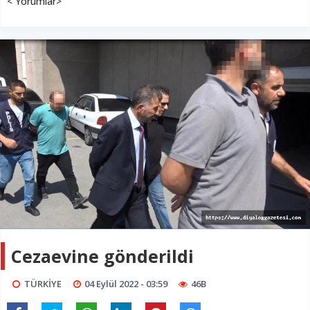
< Yorumlar>
Cezaevine gönderildi
TÜRKİYE
04 Eylül 2022 - 03:59
46B