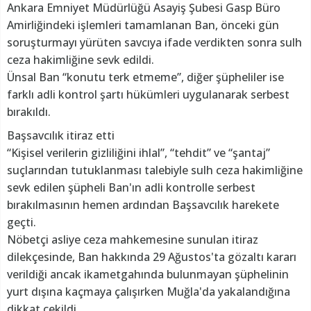
Ankara Emniyet Müdürlüğü Asayiş Şubesi Gasp Büro
Amirliğindeki işlemleri tamamlanan Ban, önceki gün
soruşturmayı yürüten savcıya ifade verdikten sonra sulh
ceza hakimliğine sevk edildi.
Ünsal Ban “konutu terk etmeme”, diğer şüpheliler ise
farklı adli kontrol şartı hükümleri uygulanarak serbest
bırakıldı.
Başsavcılık itiraz etti
“Kişisel verilerin gizliliğini ihlal”, “tehdit” ve “şantaj”
suçlarından tutuklanması talebiyle sulh ceza hakimliğine
sevk edilen şüpheli Ban'ın adli kontrolle serbest
bırakılmasının hemen ardından Başsavcılık harekete
geçti.
Nöbetçi asliye ceza mahkemesine sunulan itiraz
dilekçesinde, Ban hakkında 29 Ağustos'ta gözaltı kararı
verildiği ancak ikametgahında bulunmayan şüphelinin
yurt dışına kaçmaya çalışırken Muğla'da yakalandığına
dikkat çekildi.