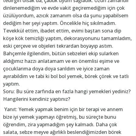
tedirgin olsak da, çabuk uyum sağladık. Uzun zamandır
dinlenemediğim ve evde vakit geçiremediğim için çok
üzülüyordum, azıcık zamanım olsa da şunu yapabilsem
dediğim her şeyi yaptım. Öncelikle hiç sıkılmadım.
Tevekkül ettim, ibadet ettim, evimi baştan sona dip
köşe kök temizliği yaptım, dekorasyonunu tamamladım,
eski çerçeve ve objeleri tekrardan boyayıp astım.
Bahçemle ilgilendim, bütün sebzeleri ekip sularken
aldığımız hazzı anlatamam ve en önemlisi eşime ve
çocuklarıma doya doya sarıldım ve iyice zaman
ayırabildim ve tabi ki bol bol yemek, börek çörek ve tatlı
yaptım.
Soru: Bu süre zarfında en fazla hangi yemekleri yediniz?
Hangilerini kendiniz yaptınız?
Yanıt: Yemek yapmak benim için bir terapi ve annem
bize iyi yemek yapmayı öğretmiş, bu süreçte bunu
öğrendim, zira yapmadığım şey kalmadı. Daha çok
salata, sebze meyve ağırlıklı beslendiğimizden börek