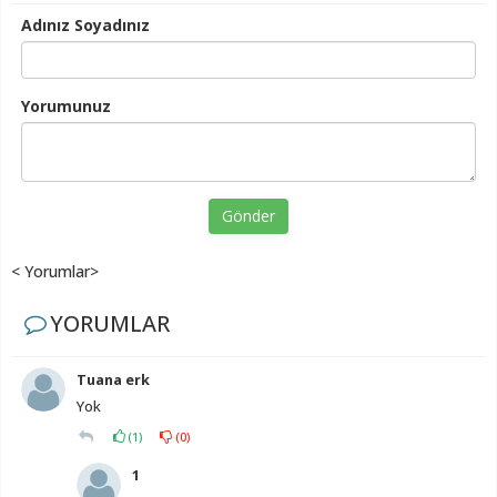
Adınız Soyadınız
Yorumunuz
Gönder
< Yorumlar>
YORUMLAR
Tuana erk
Yok
(
1
)
(
0
)
1