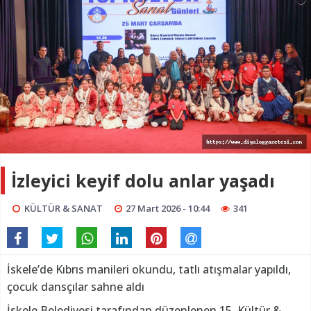
İzleyici keyif dolu anlar yaşadı
KÜLTÜR & SANAT
27 Mart 2026 - 10:44
341
İskele’de Kıbrıs manileri okundu, tatlı atışmalar yapıldı,
çocuk dansçılar sahne aldı
İskele Belediyesi tarafından düzenlenen 15. Kültür &