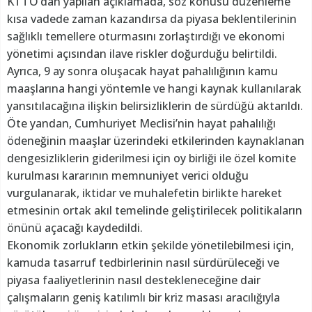
KTTO’dan yapılan açıklamada, söz konusu düzenleme
kısa vadede zaman kazandırsa da piyasa beklentilerinin
sağlıklı temellere oturmasını zorlaştırdığı ve ekonomi
yönetimi açısından ilave riskler doğurduğu belirtildi.
Ayrıca, 9 ay sonra oluşacak hayat pahalılığının kamu
maaşlarına hangi yöntemle ve hangi kaynak kullanılarak
yansıtılacağına ilişkin belirsizliklerin de sürdüğü aktarıldı.
Öte yandan, Cumhuriyet Meclisi’nin hayat pahalılığı
ödeneğinin maaşlar üzerindeki etkilerinden kaynaklanan
dengesizliklerin giderilmesi için oy birliği ile özel komite
kurulması kararının memnuniyet verici olduğu
vurgulanarak, iktidar ve muhalefetin birlikte hareket
etmesinin ortak akıl temelinde geliştirilecek politikaların
önünü açacağı kaydedildi.
Ekonomik zorlukların etkin şekilde yönetilebilmesi için,
kamuda tasarruf tedbirlerinin nasıl sürdürüleceği ve
piyasa faaliyetlerinin nasıl destekleneceğine dair
çalışmaların geniş katılımlı bir kriz masası aracılığıyla