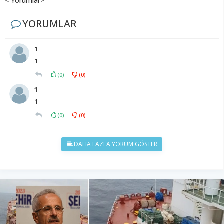
< Yorumlar>
YORUMLAR
1
1
(
0
)
(
0
)
1
1
(
0
)
(
0
)
DAHA FAZLA YORUM GÖSTER