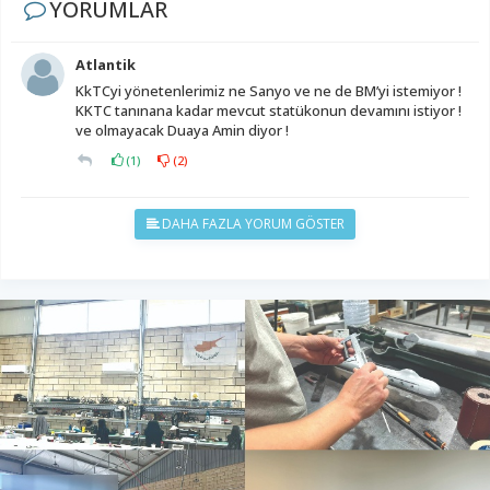
YORUMLAR
Atlantik
KkTCyi yönetenlerimiz ne Sanyo ve ne de BM’yi istemiyor !
KKTC tanınana kadar mevcut statükonun devamını istiyor !
ve olmayacak Duaya Amin diyor !
(
1
)
(
2
)
DAHA FAZLA YORUM GÖSTER