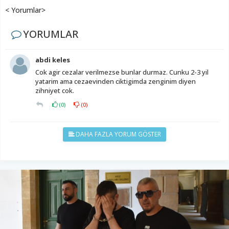
< Yorumlar>
YORUMLAR
abdi keles
Cok agir cezalar verilmezse bunlar durmaz. Cunku 2-3 yil
yatarim ama cezaevinden ciktigimda zenginim diyen
zihniyet cok.
(
0
)
(
0
)
DAHA FAZLA YORUM GÖSTER