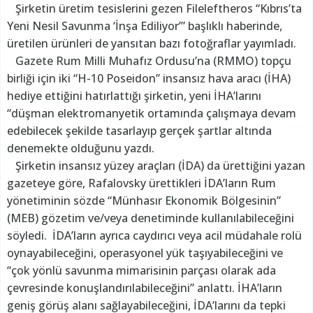
Şirketin üretim tesislerini gezen Fileleftheros “Kıbrıs’ta
Yeni Nesil Savunma ‘İnşa Ediliyor’” başlıklı haberinde,
üretilen ürünleri de yansıtan bazı fotoğraflar yayımladı.
Gazete Rum Milli Muhafız Ordusu’na (RMMO) topçu
birliği için iki “H-10 Poseidon” insansız hava aracı (İHA)
hediye ettiğini hatırlattığı şirketin, yeni İHA’larını
“düşman elektromanyetik ortamında çalışmaya devam
edebilecek şekilde tasarlayıp gerçek şartlar altında
denemekte olduğunu yazdı.
Şirketin insansız yüzey araçları (İDA) da ürettiğini yazan
gazeteye göre, Rafalovsky ürettikleri İDA’ların Rum
yönetiminin sözde “Münhasır Ekonomik Bölgesinin”
(MEB) gözetim ve/veya denetiminde kullanılabileceğini
söyledi. İDA’ların ayrıca caydırıcı veya acil müdahale rolü
oynayabileceğini, operasyonel yük taşıyabileceğini ve
“çok yönlü savunma mimarisinin parçası olarak ada
çevresinde konuşlandırılabileceğini” anlattı. İHA’ların
geniş görüş alanı sağlayabileceğini, İDA’larını da tepki