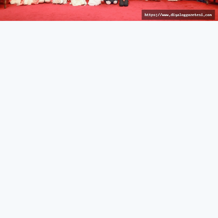
İzleyici keyif dolu anlar yaşadı
KÜLTÜR & SANAT
27 Mart 2026 - 10:44
357
İskele’de Kıbrıs manileri okundu, tatlı atışmalar yapıldı,
çocuk dansçılar sahne aldı
İskele Belediyesi tarafından düzenlenen 15. Kültür &
Sanat Günleri, kahve keyfi ve Kıbrıs manileri/atışma
gecesi ile devam etti.
İskele Belediyesi Kültür Evi’nde gerçekleştirilen etkinlikte
katılımcılara ücretsiz kahve ikramı yapıldı. Kahve
eşliğinde yapılan sohbetlerin samimi atmosferi dikkat
çekerken, etkinlik yoğun ilgi gördü.