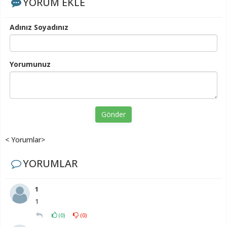
YORUM EKLE
Adınız Soyadınız
Yorumunuz
Gönder
< Yorumlar>
YORUMLAR
1
1
(
0
)
(
0
)