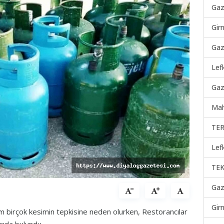
Gaz
Gir
Gaz
Lef
Gaz
Mah
TER
Lef
TEK
Gaz
Gir
m birçok kesimin tepkisine neden olurken, Restorancılar