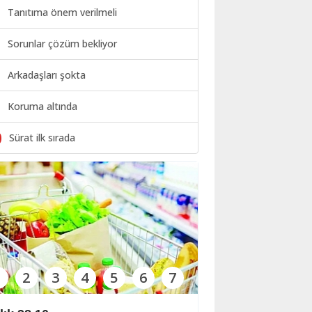
Tanıtıma önem verilmeli
Sorunlar çözüm bekliyor
Arkadaşları şokta
Koruma altında
0
Sürat ilk sırada
1
2
3
4
5
6
7