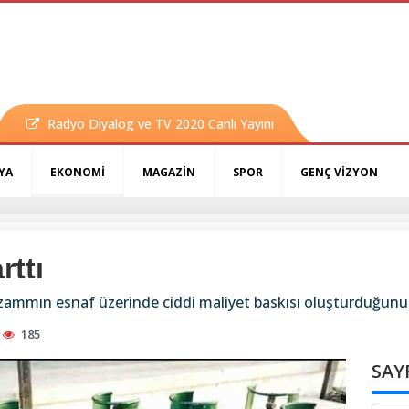
Radyo Diyalog ve TV 2020 Canlı Yayını
YA
EKONOMİ
MAGAZİN
SPOR
GENÇ VİZYON
rttı
n zammın esnaf üzerinde ciddi maliyet baskısı oluşturduğunu 
185
SAY