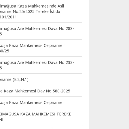
imağusa Kaza Mahkemesinde Asli
pname No:25/2025 Tereke İstida
101/2011
imağusa Aile Mahkemesi Dava No 288-
5
koşa Kaza Mahkemesi- Celpname
30/25
imağusa Aile Mahkemesi Dava No 233-
5
pname (E.2,N.1)
ne Kaza Mahkemesi Dav No 588-2025
koşa Kaza Mahkemesi- Celpname
ZİMAĞUSA KAZA MAHKEMESİ TEREKE
NI