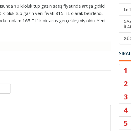
da 10 kiloluk tüp gazın satış fiyatında artışa gidildi.
Lef
iloluk tüp gazın yeni fiyatı 815 TL olarak belirlendi.
nda toplam 165 TL’lik bir artış gerçekleşmiş oldu. Yeni
GA
İLA
GÜ
SIRA
1
2
3
4
5