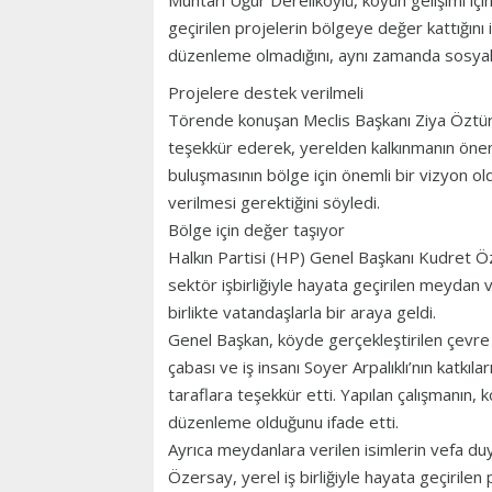
Muhtarı Uğur Dereliköylü, köyün gelişimi için
geçirilen projelerin bölgeye değer kattığını 
düzenleme olmadığını, aynı zamanda sosyal 
Projelere destek verilmeli
Törende konuşan Meclis Başkanı Ziya Özt
teşekkür ederek, yerelden kalkınmanın önemi
buluşmasının bölge için önemli bir vizyon o
verilmesi gerektiğini söyledi.
Bölge için değer taşıyor
Halkın Partisi (HP) Genel Başkanı Kudret Ö
sektör işbirliğiyle hayata geçirilen meydan v
birlikte vatandaşlarla bir araya geldi.
Genel Başkan, köyde gerçekleştirilen çevr
çabası ve iş insanı Soyer Arpalıklı’nın katkıl
taraflara teşekkür etti. Yapılan çalışmanın,
düzenleme olduğunu ifade etti.
Ayrıca meydanlara verilen isimlerin vefa d
Özersay, yerel iş birliğiyle hayata geçirilen 