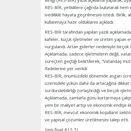
Birliği (RES-BİR) yazılı açıklama yaparak, uy
RES-BİR, yetkililere çağrıda bulunarak hem
ivedilikle hayata geçirilmesini istedi. Birlik
kullanmaya hazır olduklarını açıkladı.
RES-BİR tarafından yapılan yazılı açıklama
kafeler, küçük işletmeler ve üretim yapan e
vurgulandı. Artan giderler nedeniyle birçok 
Açıklamada, sadece işletmelerin değil, vata
süreçten geçtiği belirtilerek, “Vatandaş mu
ifadelerine yer verildi.
RES-BİR, önümüzdeki dönemde asgari ücrete 
üzerindeki yükün daha da artacağına dikkat 
sürdürülebilirliği zorlaştırdığı ve birçok işlet
Açıklamada, zamlarla günü kurtarmaya çalış
yeni bir maliyet artışı ve ekonomik endişe ile k
RES-BİR, mevcut ekonomik koşulların sektörü c
ve yapısal çözümler üretilmesini talep etti.
Yeni fiyat 815 TL