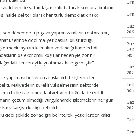
arıda bulundu.
Gir
 esnafı hem de vatandaşları rahatlatacak somut adımların
Gir
, aksi halde sektör olarak her türlü demokratik hakkı
Gaz
20/
da, son dönemde tüp gaza yapılan zamların restoranlar,
snaf üzerinde ciddi maliyet baskısı oluşturduğu
Gaz
işletmenin ayakta kalmakta zorlandığı ifade edildi.
Cel
No:
ndaşların da ekonomik koşullar nedeniyle zor bir
tfağındaki tencereyi kaynatamaz hale gelmiştir”
Gaz
202
yapılması beklenen artışla birlikte işletmeler
Lef
çekti. Maliyetlerin sürekli yükselmesinin sektörde
no:
menin belirsizlik içinde faaliyet yürüttüğü ifade edildi.
manın çözüm olmadığı vurgulanarak, işletmelerin her gün
Gaz
arşı karşıya kaldığı belirtildi.
202
iddi şekilde zorladığını belirterek, yetkililerden kalıcı
Cel
Gir