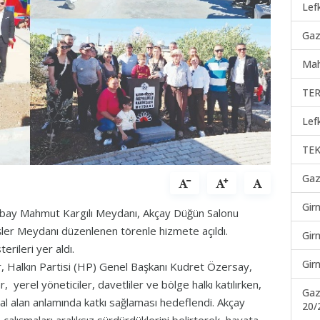
Lef
Gaz
Mah
TER
Lef
TEK
Gaz
Gir
subay Mahmut Kargılı Meydanı, Akçay Düğün Salonu
ler Meydanı düzenlenen törenle hizmete açıldı.
Gir
terileri yer aldı.
Gir
er, Halkın Partisi (HP) Genel Başkanı Kudret Özersay,
erel yöneticiler, davetliler ve bölge halkı katılırken,
Gaz
 alan anlamında katkı sağlaması hedeflendi. Akçay
20/