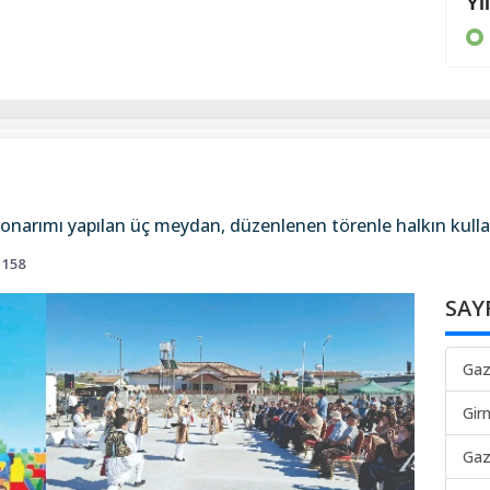
‘Ciddi çaba harcadık’
Yı
EKONOMİ
onarımı yapılan üç meydan, düzenlenen törenle halkın kulla
158
SAY
Gaz
Gir
Gaz