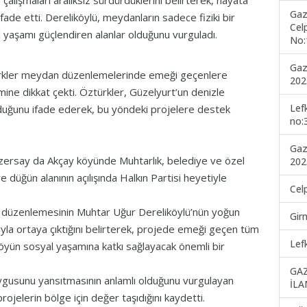
 çalışmaları aralıksız sürdürdüklerini belirterek, hayata
Gaz
ifade etti. Dereliköylü, meydanların sadece fiziki bir
Cel
yaşamı güçlendiren alanlar olduğunu vurguladı.
No:
Gaz
ürkler meydan düzenlemelerinde emeği geçenlere
202
ne dikkat çekti. Öztürkler, Güzelyurt’un denizle
Lef
lduğunu ifade ederek, bu yöndeki projelere destek
no:
Gaz
zersay da Akçay köyünde Muhtarlık, belediye ve özel
202
e düğün alanının açılışında Halkın Partisi heyetiyle
Cel
e düzenlemesinin Muhtar Uğur Dereliköylü’nün yoğun
Gir
arıyla ortaya çıktığını belirterek, projede emeği geçen tüm
Lef
 köyün sosyal yaşamına katkı sağlayacak önemli bir
GA
uygusunu yansıtmasının anlamlı olduğunu vurgulayan
İLA
projelerin bölge için değer taşıdığını kaydetti.