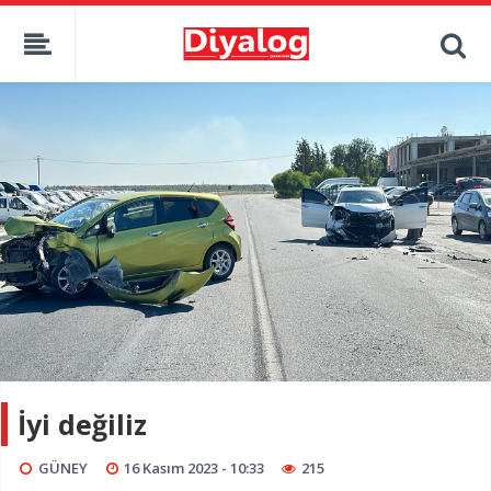
İyi değiliz
GÜNEY
16 Kasım 2023 - 10:33
215