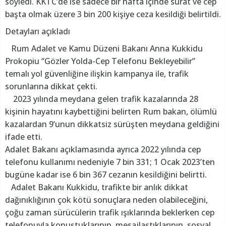
söyledi. KKTC’de ise sadece bir hafta içinde sürat ve cep
başta olmak üzere 3 bin 200 kişiye ceza kesildiği belirtildi.
Detayları açıkladı
Rum Adalet ve Kamu Düzeni Bakanı Anna Kukkidu
Prokopiu “Gözler Yolda-Cep Telefonu Bekleyebilir”
temalı yol güvenliğine ilişkin kampanya ile, trafik
sorunlarına dikkat çekti.
2023 yılında meydana gelen trafik kazalarında 28
kişinin hayatını kaybettiğini belirten Rum bakan, ölümlü
kazalardan 9’unun dikkatsiz sürüşten meydana geldiğini
ifade etti.
Adalet Bakanı açıklamasında ayrıca 2022 yılında cep
telefonu kullanımı nedeniyle 7 bin 331; 1 Ocak 2023’ten
bugüne kadar ise 6 bin 367 cezanın kesildiğini belirtti.
Adalet Bakanı Kukkidu, trafikte bir anlık dikkat
dağınıklığının çok kötü sonuçlara neden olabileceğini,
çoğu zaman sürücülerin trafik ışıklarında beklerken cep
telefonuyla konuştuklarının, mesajlaştıklarının, sosyal