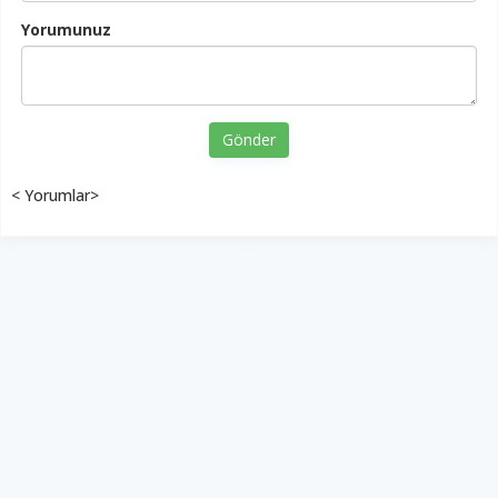
Yorumunuz
Gönder
< Yorumlar>
YUKARI ÇIK
Yazılım:
TE Bilişim
Diyalog Gazetesi - Tüm hakları saklıdır.