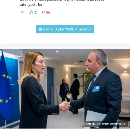
zihniyettirler.
(
2
)
(
0
)
DAHA FAZLA YORUM GÖSTER