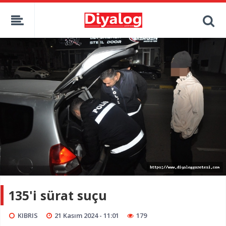
135'i sürat suçu
KIBRIS
21 Kasım 2024 - 11:01
179