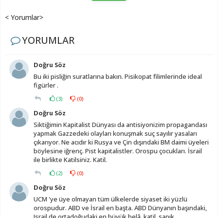
< Yorumlar>
YORUMLAR
Doğru Söz
Bu iki pisliğin suratlarına bakın. Pisikopat filimlerinde ideal
figürler .
(
3
)
(
0
)
Doğru Söz
Siktiğimin Kapitalist Dünyası da antisiyonizim propagandası
yapmak Gazzedeki olayları konuşmak suç sayılır yasaları
çıkarıyor. Ne acıdır ki Rusya ve Çin dışındaki BM daimi üyeleri
böylesine iğrenç. Pist kapitalistler. Orospu çocukları. İsrail
ile birlikte Katilsiniz. Katil.
(
2
)
(
0
)
Doğru Söz
UCM 'ye üye olmayan tüm ülkelerde siyaset iki yüzlü
orospudur. ABD ve İsrail en başta. ABD Dünyanın başındaki,
Israil de ortadoğudaki en büyük belâ, katil, sapık