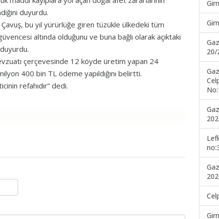
ük maddi kayıplara yol açan doğal afet zararlarının
Gir
diğini duyurdu.
Gir
en Çavuş, bu yıl yürürlüğe giren tüzükle ülkedeki tüm
 güvencesi altında olduğunu ve buna bağlı olarak açıktaki
Gaz
 duyurdu.
20/
mevzuatı çerçevesinde 12 köyde üretim yapan 24
Gaz
ilyon 400 bin TL ödeme yapıldığını belirtti.
Cel
cinin refahıdır” dedi.
No:
Gaz
202
Lef
no:
Gaz
202
Cel
Gir