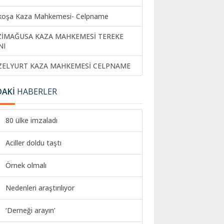
koşa Kaza Mahkemesi- Celpname
ZİMAĞUSA KAZA MAHKEMESİ TEREKE
NI
ZELYURT KAZA MAHKEMESİ CELPNAME
DAKİ
HABERLER
80 ülke imzaladı
Aciller doldu taştı
Örnek olmalı
Nedenleri araştırılıyor
‘Derneği arayın’