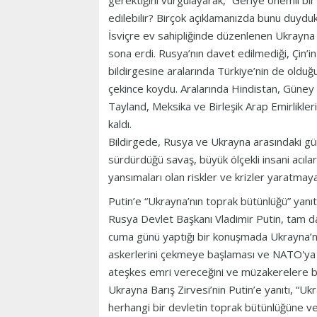
gerektiğini vurgulayarak, “Geriye önemli bir
edilebilir? Birçok açıklamanızda bunu duyduk” 
İsviçre ev sahipliğinde düzenlenen Ukrayna B
sona erdi. Rusya’nın davet edilmediği, Çin’in
bildirgesine aralarında Türkiye’nin de olduğ
çekince koydu. Aralarında Hindistan, Güney 
Tayland, Meksika ve Birleşik Arap Emirlikle
kaldı.
Bildirgede, Rusya ve Ukrayna arasındaki g
sürdürdüğü savaş, büyük ölçekli insani acıl
yansımaları olan riskler ve krizler yaratmay
Putin’e “Ukrayna’nın toprak bütünlüğü” yanıt
Rusya Devlet Başkanı Vladimir Putin, tam da
cuma günü yaptığı bir konuşmada Ukrayna’n
askerlerini çekmeye başlaması ve NATO'ya 
ateşkes emri vereceğini ve müzakerelere ba
Ukrayna Barış Zirvesi’nin Putin’e yanıtı, “Uk
herhangi bir devletin toprak bütünlüğüne vey