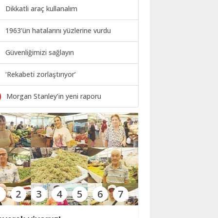
Dikkatli araç kullanalım
1963’ün hatalarını yüzlerine vurdu
Güvenliğimizi sağlayın
‘Rekabeti zorlaştırıyor’
0
Morgan Stanley’in yeni raporu
1
2
3
4
5
6
7