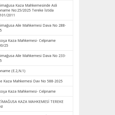
imağusa Kaza Mahkemesinde Asli
pname No:25/2025 Tereke İstida
101/2011
imağusa Aile Mahkemesi Dava No 288-
5
koşa Kaza Mahkemesi- Celpname
30/25
imağusa Aile Mahkemesi Dava No 233-
5
pname (E.2,N.1)
ne Kaza Mahkemesi Dav No 588-2025
koşa Kaza Mahkemesi- Celpname
ZİMAĞUSA KAZA MAHKEMESİ TEREKE
NI