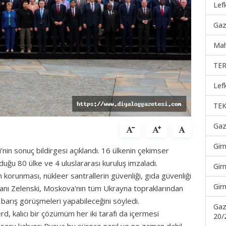
Lef
Gaz
Mah
TER
Lef
TEK
Gaz
Gir
nin sonuç bildirgesi açıklandı. 16 ülkenin çekimser
lduğu 80 ülke ve 4 uluslararası kuruluş imzaladı.
Gir
korunması, nükleer santrallerin güvenliği, gıda güvenliği
Gir
kanı Zelenski, Moskova'nın tüm Ukrayna topraklarından
 barış görüşmeleri yapabileceğini söyledi.
Gaz
, kalıcı bir çözümüm her iki tarafı da içermesi
20/