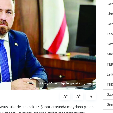
Gaz
Gir
Gaz
Lef
Gaz
Mah
TER
Lef
TEK
Gaz
Gir
Çavuş, ülkede 1 Ocak 15 Şubat arasında meydana gelen