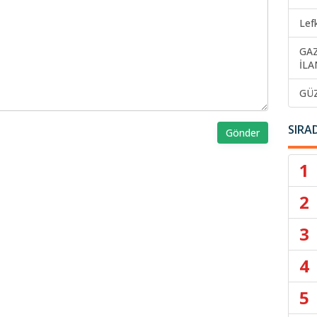
Lef
GA
İLA
GÜ
SIRA
Gönder
1
2
3
4
5