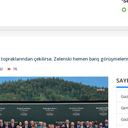
Arayan, soran olmadı
‘S
KIBRIS
 topraklarından çekilirse, Zelenski hemen barış görüşmeleri
42
76
SAY
Gaz
Gir
Gaz