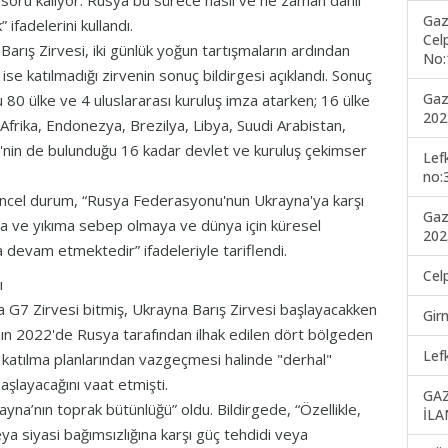
 soru kalıyor: Rusya bu sürece nasıl ve ne zaman dahil
Gaz
ifadelerini kullandı.
Cel
arış Zirvesi, iki günlük yoğun tartışmaların ardından
No:
 ise katılmadığı zirvenin sonuç bildirgesi açıklandı. Sonuç
Gaz
u 80 ülke ve 4 uluslararası kuruluş imza atarken; 16 ülke
202
Afrika, Endonezya, Brezilya, Libya, Suudi Arabistan,
ri'nin de bulunduğu 16 kadar devlet ve kuruluş çekimser
Lef
no:
üncel durum, “Rusya Federasyonu'nun Ukrayna'ya karşı
Gaz
ara ve yıkıma sebep olmaya ve dünya için küresel
202
a devam etmektedir” ifadeleriyle tariflendi.
Cel
ı
 G7 Zirvesi bitmiş, Ukrayna Barış Zirvesi başlayacakken
Gir
ın 2022'de Rusya tarafından ilhak edilen dört bölgeden
Lef
katılma planlarından vazgeçmesi halinde "derhal"
şlayacağını vaat etmişti.
GA
rayna’nın toprak bütünlüğü” oldu. Bildirgede, “Özellikle,
İLA
a siyasi bağımsızlığına karşı güç tehdidi veya