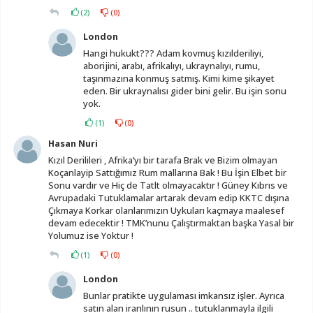
(
2
)
(
0
)
London
Hangi hukukt??? Adam kovmuş kızılderiliyi,
aborijini, arabı, afrikalıyı, ukraynalıyı, rumu,
taşınmazına konmuş satmış. Kimi kime şikayet
eden. Bir ukraynalısı gider bini gelir. Bu işin sonu
yok.
(
1
)
(
0
)
Hasan Nuri
Kızıl Derilileri , Afrika’yı bir tarafa Brak ve Bizim olmayan
Koçanlayip Sattığımız Rum mallarına Bak ! Bu İşin Elbet bir
Sonu vardır ve Hiç de Tatlt olmayacaktır ! Güney Kıbrıs ve
Avrupadaki Tutuklamalar artarak devam edip KKTC dışına
Çıkmaya Korkar olanlarımızın Uykuları kaçmaya maalesef
devam edecektir ! TMK’nunu Çalıştırmaktan başka Yasal bir
Yolumuz ise Yoktur !
(
1
)
(
0
)
London
Bunlar pratikte uygulaması imkansız işler. Ayrıca
satın alan iranlının rusun .. tutuklanmayla ilgili