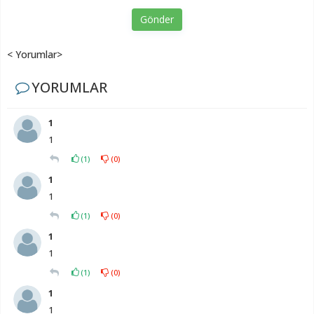
Gönder
< Yorumlar>
YORUMLAR
1
1
(
1
)
(
0
)
1
1
(
1
)
(
0
)
1
1
(
1
)
(
0
)
1
1