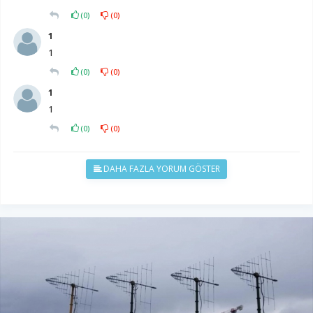
(
0
)
(
0
)
1
1
(
0
)
(
0
)
1
1
(
0
)
(
0
)
DAHA FAZLA YORUM GÖSTER