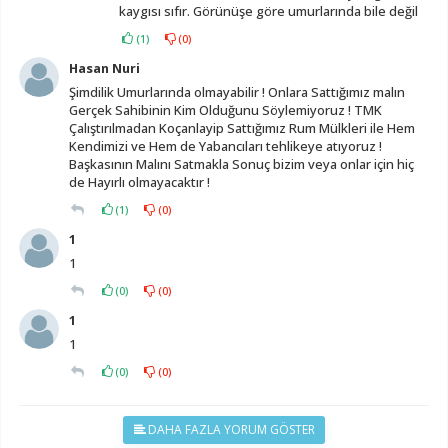
kaygısı sıfır. Görünüşe göre umurlarında bile değil
(
1
)
(
0
)
Hasan Nuri
Şimdilik Umurlarında olmayabilir ! Onlara Sattığımız malın
Gerçek Sahibinin Kim Olduğunu Söylemiyoruz ! TMK
Çalıştırılmadan Koçanlayip Sattığımız Rum Mülkleri ile Hem
Kendimizi ve Hem de Yabancıları tehlikeye atıyoruz !
Başkasının Malını Satmakla Sonuç bizim veya onlar için hiç
de Hayırlı olmayacaktır !
(
1
)
(
0
)
1
1
(
0
)
(
0
)
1
1
(
0
)
(
0
)
DAHA FAZLA YORUM GÖSTER