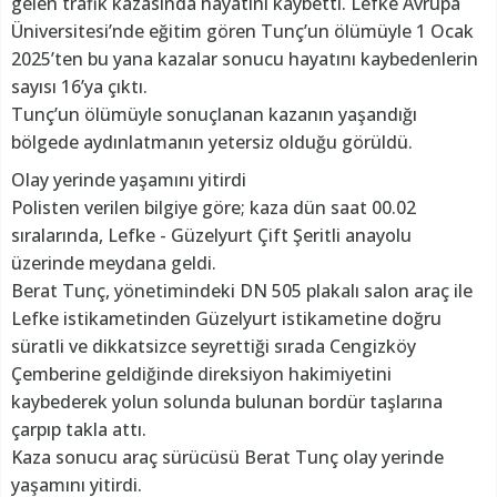
gelen trafik kazasında hayatını kaybetti. Lefke Avrupa
Üniversitesi’nde eğitim gören Tunç’un ölümüyle 1 Ocak
2025’ten bu yana kazalar sonucu hayatını kaybedenlerin
sayısı 16’ya çıktı.
Tunç’un ölümüyle sonuçlanan kazanın yaşandığı
bölgede aydınlatmanın yetersiz olduğu görüldü.
Olay yerinde yaşamını yitirdi
Polisten verilen bilgiye göre; kaza dün saat 00.02
sıralarında, Lefke - Güzelyurt Çift Şeritli anayolu
üzerinde meydana geldi.
Berat Tunç, yönetimindeki DN 505 plakalı salon araç ile
Lefke istikametinden Güzelyurt istikametine doğru
süratli ve dikkatsizce seyrettiği sırada Cengizköy
Çemberine geldiğinde direksiyon hakimiyetini
kaybederek yolun solunda bulunan bordür taşlarına
çarpıp takla attı.
Kaza sonucu araç sürücüsü Berat Tunç olay yerinde
yaşamını yitirdi.