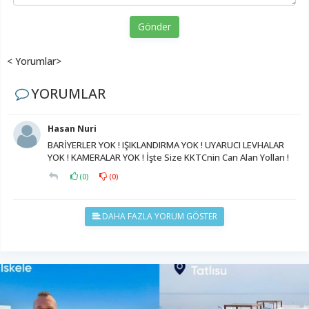
Gönder
< Yorumlar>
YORUMLAR
Hasan Nuri
BARİYERLER YOK ! IŞIKLANDIRMA YOK ! UYARUCI LEVHALAR
YOK ! KAMERALAR YOK ! İşte Size KKTCnin Can Alan Yolları !
(
0
)
(
0
)
DAHA FAZLA YORUM GÖSTER