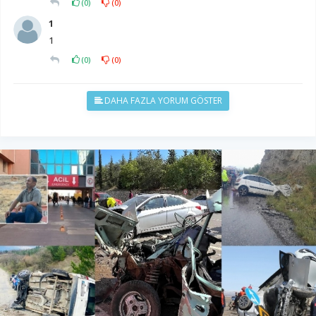
(
0
)
(
0
)
1
1
(
0
)
(
0
)
DAHA FAZLA YORUM GÖSTER