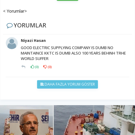
< Yorumlar>
YORUMLAR
Niyazi Hasan
GOOD ELECTRIC SUPPLYING COMPANY IS DUMB NO
MAINTAINCE KKTC IS DUMB ALSO 100 YEARS BEHINH TRHE
WORLD SUFFER
(
0
)
(
0
)
DAHA FAZLA YORUM GÖSTER