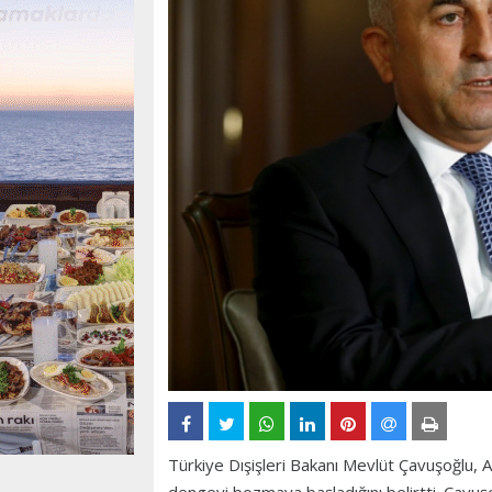
Türkiye Dışişleri Bakanı Mevlüt Çavuşoğlu, 