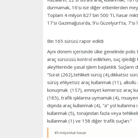
durmamak, 16’sı ise diğer etkenlerden mey
Toplam 4 milyon 827 bin 500 TL hasar miktarı
17’si Gazimağusa’da, 9’u Güzelyurt’ta, 7’si İ
Bin 165 sürücü rapor edildi
Aynı dönem içerisinde ülke genelinde polis t
araç sürücüsü kontrol edilirken, suç işlediğ
aleyhlerinde yasal işlem başlatıldı. Suçların da
“Sürat (262),tehlikeli sürüş (4),dikkatsiz sü
sürüş ehliyetsiz araç kullanmak (11), alkollü
konuşmak (157), emniyet kemersiz araç kull
(185), trafik ışıklarına uymamak (4), muaye
dışında araç kullanmak (4), "a" yol kullanma i
kullanmak (5), tonajından fazla veya tehlikel
kullanmak (1) ve 158 diğer trafik suçları.”
#5 milyonluk hasar