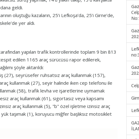
Gaz
dana geldi.
Cel
nın oluştuğu kazaların, 25’i Lefkoşa’da, 25’i Girne’de,
No:
skele’de yer aldı.
Gaz
202
Lef
arafından yapılan trafik kontrollerinde toplam 9 bin 813
no:
i tespit edilen 1165 araç sürücüsü rapor edilerek,
Gaz
ğılımı şöyle aktarıldı:
202
rüş (27), seyrüsefer ruhsatsız araç kullanmak (157),
 araç kullanmak (27), seyir halinde iken cep telefonu ile
Cel
anmak (58), trafik levha ve işaretlerine uymamak
Gir
nesiz araç kullanmak (61), sigortasız veya kapsamı
zinsiz araç kullanmak (5), "b" özel işletme izinsiz araç
Lef
i yük taşımak (1), koruyucu miğfer başlıksız motosiklet
GA
İLA