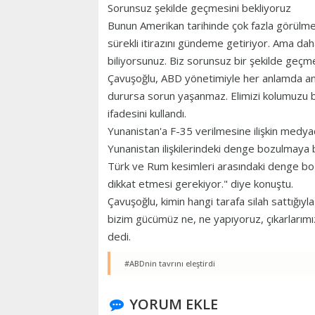
Sorunsuz şekilde geçmesini bekliyoruz
Bunun Amerikan tarihinde çok fazla görülmed
sürekli itirazını gündeme getiriyor. Ama dah
biliyorsunuz. Biz sorunsuz bir şekilde geçme
Çavuşoğlu, ABD yönetimiyle her anlamda anla
durursa sorun yaşanmaz. Elimizi kolumuzu ba
ifadesini kullandı.
Yunanistan'a F-35 verilmesine ilişkin medy
Yunanistan ilişkilerindeki denge bozulmaya ba
Türk ve Rum kesimleri arasındaki denge boz
dikkat etmesi gerekiyor." diye konuştu.
Çavuşoğlu, kimin hangi tarafa silah sattığıyla
bizim gücümüz ne, ne yapıyoruz, çıkarlarımız 
dedi.
#ABDnin tavrını eleştirdi
YORUM EKLE