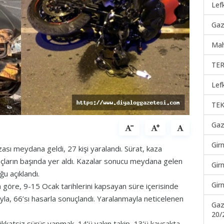
Lef
Gaz
Mah
TER
Lef
TEK
Gaz
Gir
zası meydana geldi, 27 kişi yaralandı. Sürat, kaza
suçların başında yer aldı. Kazalar sonucu meydana gelen
Gir
ğu açıklandı.
Gir
a göre, 9-15 Ocak tarihlerini kapsayan süre içerisinde
la, 66’sı hasarla sonuçlandı. Yaralanmayla neticelenen
Gaz
20/
 dikkatsiz sürüş yapmak, 14’ü yakın takip, 13’ü kavşakta