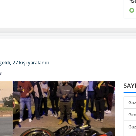
Arayan, soran olmadı
‘S
KIBRIS
ldi, 27 kişi yaralandı
3
SAY
Gaz
Gir
Gaz