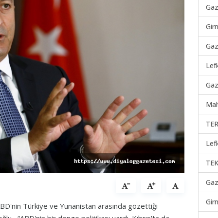
Gaz
Gir
Gaz
Lef
Gaz
Mah
TER
Lef
TEK
Gaz
Gir
ABD'nin Türkiye ve Yunanistan arasında gözettiği