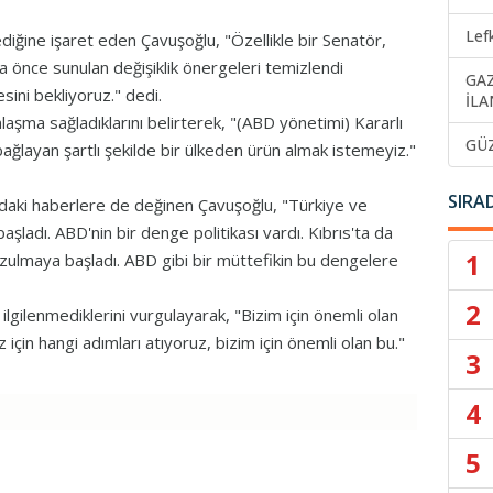
Lef
iğine işaret eden Çavuşoğlu, "Özellikle bir Senatör,
a önce sunulan değişiklik önergeleri temizlendi
GA
sini bekliyoruz." dedi.
İLA
şma sağladıklarını belirterek, "(ABD yönetimi) Kararlı
GÜ
ğlayan şartlı şekilde bir ülkeden ürün almak istemeyiz."
SIRA
adaki haberlere de değinen Çavuşoğlu, "Türkiye ve
şladı. ABD'nin bir denge politikası vardı. Kıbrıs'ta da
1
ulmaya başladı. ABD gibi bir müttefikin bu dengelere
2
 ilgilenmediklerini vurgulayarak, "Bizim için önemli olan
için hangi adımları atıyoruz, bizim için önemli olan bu."
3
4
5