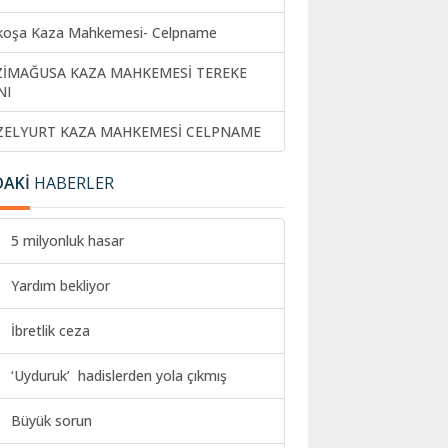
koşa Kaza Mahkemesi- Celpname
ZİMAĞUSA KAZA MAHKEMESİ TEREKE
NI
ZELYURT KAZA MAHKEMESİ CELPNAME
DAKİ
HABERLER
5 milyonluk hasar
Yardım bekliyor
İbretlik ceza
‘Uyduruk’ hadislerden yola çıkmış
Büyük sorun