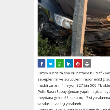
Kuzey Kıbrıs’ta son bir haftada 83 trafik ka
sebeplerinin ve sürücülerin rapor edildiği 
maddi zararın 4 milyon 827 bin 500 TL oldu
Polis Basın Subaylığından yapılan açıklamay
meydana gelen 83 kazanın, 17’si yaralanmay
kazalarda 27 kişi yaralandı.
Kazaların, 22’si süratli araç kullanmak, 18’i