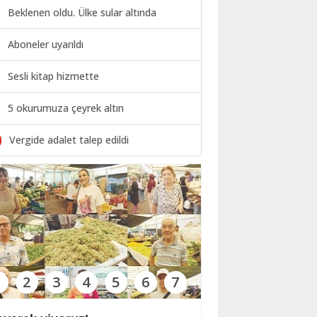
Beklenen oldu. Ülke sular altında
Aboneler uyarıldı
Sesli kitap hizmette
5 okurumuza çeyrek altın
0
Vergide adalet talep edildi
1
2
3
4
5
6
7