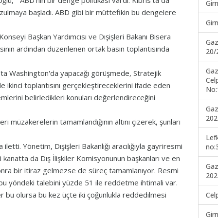
ğlu, “ABD'nin bir denge politikası vardı. Kıbrıs'ta da
Gir
ulmaya başladı. ABD gibi bir müttefikin bu dengelere
Gir
nseyi Başkan Yardımcısı ve Dışişleri Bakanı Bisera
Gaz
esinin ardından düzenlenen ortak basın toplantısında
20/
Gaz
k'ta Washington'da yapacağı görüşmede, Stratejik
Cel
ikinci toplantısını gerçekleştireceklerini ifade eden
No:
erini belirledikleri konuları değerlendireceğini
Gaz
202
ri müzakerelerin tamamlandığının altını çizerek, şunları
Lef
iletti. Yönetim, Dışişleri Bakanlığı aracılığıyla gayriresmi
no:
i kanatta da Dış İlişkiler Komisyonunun başkanları ve en
Gaz
sonra bir itiraz gelmezse de süreç tamamlanıyor. Resmi
202
bu yöndeki talebini yüzde 51 ile reddetme ihtimali var.
r bu olursa bu kez üçte iki çoğunlukla reddedilmesi
Cel
Gir