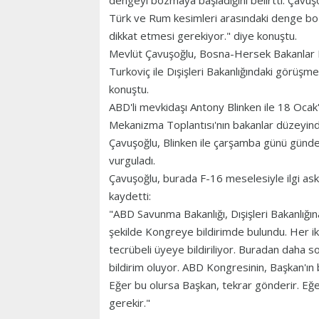
dengeyi bozmaya başladığını belirtti. Çavuşo
Türk ve Rum kesimleri arasındaki denge boz
dikkat etmesi gerekiyor." diye konuştu.
Mevlüt Çavuşoğlu, Bosna-Hersek Bakanlar Ko
Turkoviç ile Dışişleri Bakanlığındaki görüşm
konuştu.
ABD'li mevkidaşı Antony Blinken ile 18 Oca
Mekanizma Toplantısı'nın bakanlar düzeyinde 
Çavuşoğlu, Blinken ile çarşamba günü gündeml
vurguladı.
Çavuşoğlu, burada F-16 meselesiyle ilgi aske
kaydetti:
"ABD Savunma Bakanlığı, Dışişleri Bakanlığına 
şekilde Kongreye bildirimde bulundu. Her ik
tecrübeli üyeye bildiriliyor. Buradan daha 
bildirim oluyor. ABD Kongresinin, Başkan'ın 
Eğer bu olursa Başkan, tekrar gönderir. Eğe
gerekir."