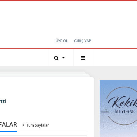
ÜYE OL
GİRİŞ YAP
tti
FALAR
Tüm Sayfalar