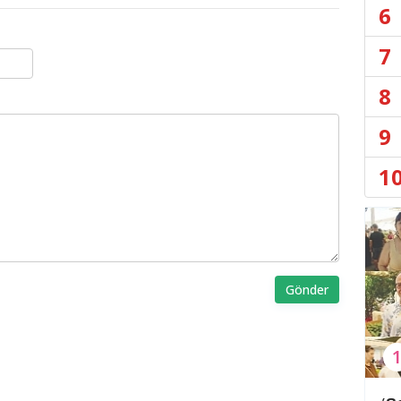
6
7
8
9
1
Gönder