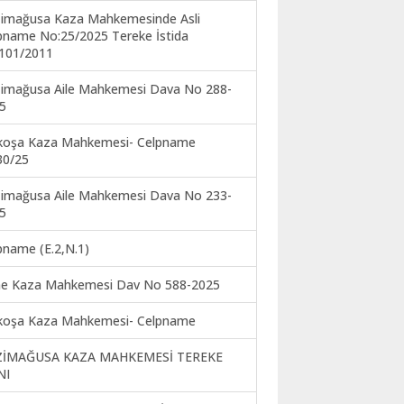
imağusa Kaza Mahkemesinde Asli
pname No:25/2025 Tereke İstida
101/2011
imağusa Aile Mahkemesi Dava No 288-
5
koşa Kaza Mahkemesi- Celpname
30/25
imağusa Aile Mahkemesi Dava No 233-
5
pname (E.2,N.1)
ne Kaza Mahkemesi Dav No 588-2025
koşa Kaza Mahkemesi- Celpname
ZİMAĞUSA KAZA MAHKEMESİ TEREKE
NI