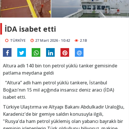
İDA isabet etti
TÜRKİYE
27 Mart 2026 - 10:42
2.1B
Altura adlı 140 bin ton petrol yüklü tanker gemisinde
patlama meydana geldi
“Altura” adlı ham petrol yüklü tankere, İstanbul
Boğazı'nın 15 mil açığında insansız deniz aracı (İDA)
isabet etti.
Türkiye Ulaştırma ve Altyapı Bakanı Abdulkadir Uraloğlu,
Karadeniz'de bir gemiye saldırı konusuyla ilgili,
"Rusya'da ham petrol yüklemiş olan yabancı bayraklı bir
geminin işletenlerin Türk olduğunu biliyoruz, makine