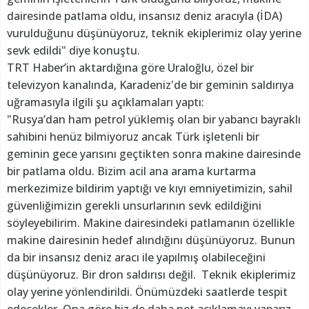
dairesinde patlama oldu, insansız deniz aracıyla (İDA)
vurulduğunu düşünüyoruz, teknik ekiplerimiz olay yerine
sevk edildi" diye konuştu.
TRT Haber’in aktardığına göre Uraloğlu, özel bir
televizyon kanalında, Karadeniz'de bir geminin saldırıya
uğramasıyla ilgili şu açıklamaları yaptı:
"Rusya’dan ham petrol yüklemiş olan bir yabancı bayraklı
sahibini henüz bilmiyoruz ancak Türk işletenli bir
geminin gece yarısını geçtikten sonra makine dairesinde
bir patlama oldu. Bizim acil ana arama kurtarma
merkezimize bildirim yaptığı ve kıyı emniyetimizin, sahil
güvenliğimizin gerekli unsurlarının sevk edildiğini
söyleyebilirim. Makine dairesindeki patlamanın özellikle
makine dairesinin hedef alındığını düşünüyoruz. Bunun
da bir insansız deniz aracı ile yapılmış olabileceğini
düşünüyoruz. Bir dron saldırısı değil. Teknik ekiplerimiz
olay yerine yönlendirildi. Önümüzdeki saatlerde tespit
edecekler. Ona göre biz de daha net açıklamayı yaparız