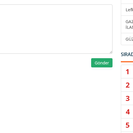
Lef
GA
İLA
GÜ
SIRA
Gönder
1
2
3
4
5