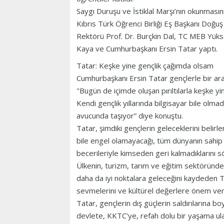
Saygı Duruşu ve İstiklal Marşı’nın okunmasını
Kıbrıs Türk Öğrenci Birliği Eş Başkanı Doğu
Rektörü Prof. Dr. Burçkin Dal, TC MEB Yüks
Kaya ve Cumhurbaşkanı Ersin Tatar yaptı.
Tatar: Keşke yine gençlik çağımda olsam
Cumhurbaşkanı Ersin Tatar gençlerle bir a
"Bugün de içimde oluşan pırıltılarla keşke 
Kendi gençlik yıllarında bilgisayar bile olma
avucunda taşıyor” diye konuştu.
Tatar, şimdiki gençlerin geleceklerini belirl
bile engel olamayacağı, tüm dünyanın sahip ol
becerileriyle kimseden geri kalmadıklarını sö
Ülkenin, turizm, tarım ve eğitim sektöründeki
daha da iyi noktalara geleceğini kaydeden 
sevmelerini ve kültürel değerlere önem verme
Tatar, gençlerin dış güçlerin saldırılarına 
devlete, KKTC’ye, refah dolu bir yaşama ula