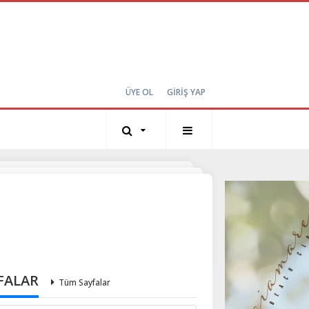
ÜYE OL
GİRİŞ YAP
FALAR
Tüm Sayfalar