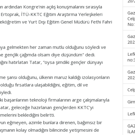
20/
n ardından Kongre’nin açılış konuşmalarını sırasıyla
Gaz
ş Ertoprak, İTÜ-KKTC Eğitim Araştırma Yerleşkeleri
Cel
eköğretim ve Yurt Dışı Eğitim Genel Müdürü Fethi Fahri
No:
Gaz
202
raya gelmekten her zaman mutlu olduğunu söyledi ve
Lef
yine gençlik çağımda olsam diye düşündüm" dedi.
no:
dığını hatırlatan Tatar, “oysa şimdiki gençler dünyayı
Gaz
eme şansı olduğunu, ülkenin maruz kaldığı izolasyonların
202
duğu fırsatlara ulaşabildiğini, eğitim, dil ve
Cel
yledi.
 başarılarının teknoloji firmalarının arge çalışmalarıyla
Gir
Tatar, geleceğe hazırlanan gençlerden KKTC'yi
Lef
lerini beklediğini belirtti.
boyun eğmeyen, azimle bunlara direnen, bağımsız bir
GA
şmanın kolay olmadığını bilincinde yetişmesini de
İLA