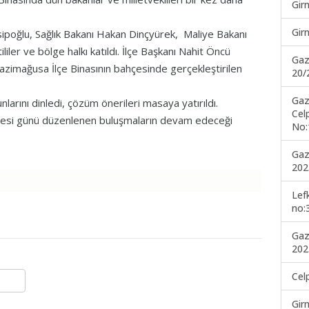
Gir
Gir
poğlu, Sağlık Bakanı Hakan Dinçyürek, Maliye Bakanı
ililer ve bölge halkı katıldı. İlçe Başkanı Nahit Öncü
Gaz
azimağusa İlçe Binasının bahçesinde gerçekleştirilen
20/
Gaz
unlarını dinledi, çözüm önerileri masaya yatırıldı.
Cel
esi günü düzenlenen buluşmaların devam edeceği
No:
Gaz
202
Lef
no:
Gaz
202
Cel
Gir