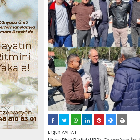
Ergün YAHAT
Ulusal Birlik Partisi (UBP), Gazimağusa İlçe 