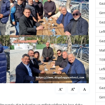
Gaz
Gir
Gaz
Lef
Gaz
Mah
TER
Lef
TEK
Gaz
Gir
Binasında dün bakanlar ve milletvekilleri bir kez daha