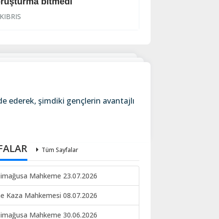
ruşturma bitmedi
Lanet yağdırdı: K
KIBRIS
KIBRIS
de ederek, şimdiki gençlerin avantajlı
FALAR
Tüm Sayfalar
imağusa Mahkeme 23.07.2026
ne Kaza Mahkemesi 08.07.2026
imağusa Mahkeme 30.06.2026