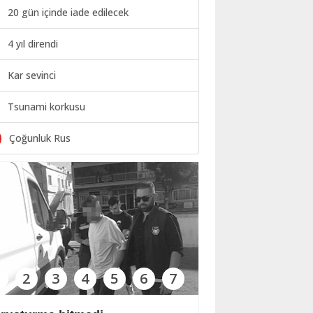
20 gün içinde iade edilecek
4 yıl direndi
Kar sevinci
Tsunami korkusu
0
Çoğunluk Rus
1
2
3
4
5
6
7