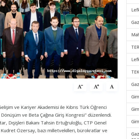
Lef
Gaz
Mah
TER
Lef
TEK
Gaz
Gir
Gelişim ve Kariyer Akademisi ile Kıbrıs Türk Öğrenci
Gir
jital Dönüşüm ve Beta Çağına Giriş Kongresi" düzenlendi.
Gir
tar, Dışişleri Bakanı Tahsin Ertuğruloğlu, CTP Genel
udret Özersay, bazı milletvekilleri, bürokratlar ve
Gaz