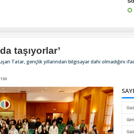
Cezaevine gönderildi
So
KIBRIS
da taşıyorlar’
uşan Tatar, gençlik yıllarından bilgisayar dahi olmadığını ifa
130
SAY
Gaz
Gir
Gaz