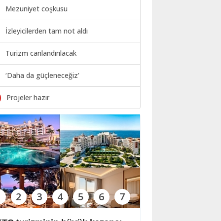
Mezuniyet coşkusu
İzleyicilerden tam not aldı
Turizm canlandırılacak
‘Daha da güçleneceğiz’
0
Projeler hazır
1
2
3
4
5
6
7