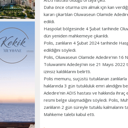
AIDS hastası olduğu ortaya çıktı.
Daha önce oturma izni almak için kan verdiğ
kararı çıkartılan Oluwaseun Olamide Adedire’
edildi.
Haspolat bölgesinde 4 Şubat tarihinde Ol
dün yeniden mahkemeye çıkarıldı.
Polis, zanlıların 4 Şubat 2024 tarihinde Has
edildiğini söyledi.
Polis, Oluwaseun Olamide Adedıre’nin 16 N
Toluwanimi Adedejı’nin ise 21 Mayıs 2022 
izinsiz kaldıklarını belirtti.
Polis memuru, suçüstü tutuklanan zanlılarla 
haklarında 3 gün tutukluluk emri alındığını b
Adedıre’nin ADIS hastası ve hakkında ihraç em
resmi belge ulaşmadığını söyledi. Polis, Mu
zanlıların 2 gün süreyle tutuklu kalmalarını ta
Mahkeme talebi kabul etti.