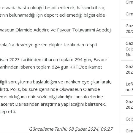
Gir
i esnada hasta olduğu tespit edilerek, hakkında ihraç
Gir
nin bulunamadığı için deport edilemediği bilgisi elde
Gaz
uwaseun Olamide Adedire ve Favour Toluwanimi Adedeji
20/
Gaz
polat’ta deveriye gezen ekipler tarafından tespit
Cel
No:
isan 2023 tarihinden itibaren toplam 294 gün, Favour
Gaz
tarihinden itibaren toplam 624 gün KKTC'de ikamet
202
ilgili soruşturma başlatıldığını ve mahkemeye çıkarılarak,
Lef
elirtti. Polis, bu süre içerisinde Oluwaseun Olamide
no:
ri olduğuna dair sözlü bilgi alındığını ancak ellerine
Gaz
haceret Dairesinden araştırma yapılacağını belirterek,
202
lep etti.
Cel
Güncelleme Tarihi: 08 Şubat 2024, 09:27
Gir