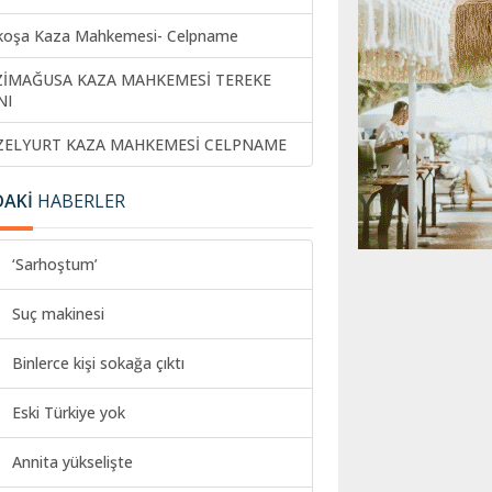
koşa Kaza Mahkemesi- Celpname
ZİMAĞUSA KAZA MAHKEMESİ TEREKE
NI
ZELYURT KAZA MAHKEMESİ CELPNAME
DAKİ
HABERLER
‘Sarhoştum’
Suç makinesi
Binlerce kişi sokağa çıktı
Eski Türkiye yok
Annita yükselişte