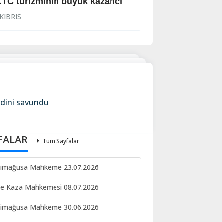
TC turizminin büyük kazancı
Viski bardağıyla
KIBRIS
KIBRIS
ndini savundu
FALAR
Tüm Sayfalar
imağusa Mahkeme 23.07.2026
ne Kaza Mahkemesi 08.07.2026
imağusa Mahkeme 30.06.2026