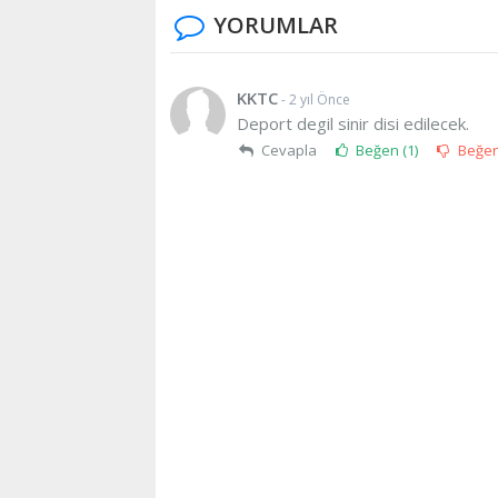
YORUMLAR
KKTC
- 2 yıl Önce
Deport degil sinir disi edilecek.
Cevapla
Beğen (
1
)
Beğe