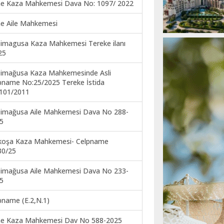
ne Kaza Mahkemesi Dava No: 1097/ 2022
ne Aile Mahkemesi
imagusa Kaza Mahkemesi Tereke ilanı
25
imağusa Kaza Mahkemesinde Asli
pname No:25/2025 Tereke İstida
101/2011
imağusa Aile Mahkemesi Dava No 288-
5
koşa Kaza Mahkemesi- Celpname
30/25
imağusa Aile Mahkemesi Dava No 233-
5
pname (E.2,N.1)
ne Kaza Mahkemesi Dav No 588-2025