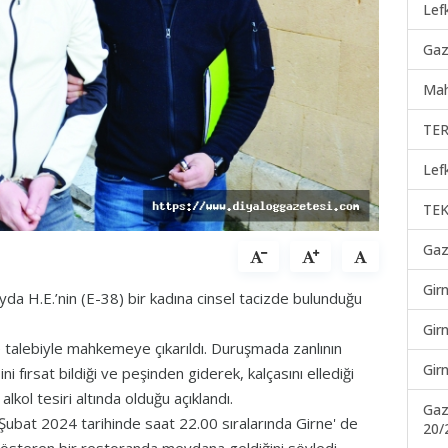
Lef
Gaz
Mah
TER
Lef
TEK
Gaz
Gir
a H.E.’nin (E-38) bir kadına cinsel tacizde bulunduğu
Gir
e talebiyle mahkemeye çıkarıldı. Duruşmada zanlının
Gir
i fırsat bildiği ve peşinden giderek, kalçasını ellediği
alkol tesiri altında olduğu açıklandı.
Gaz
Şubat 2024 tarihinde saat 22.00 sıralarında Girne' de
20/