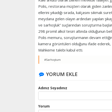
Kale arkası olarak bilinen mevkide faaliyet
Polis, restorana müşteri olarak giden zanlın
ellerini yıkadığı sırada, kalçasını sıkmak sur
meydana gelen olayın ardından yapılan şikaye
ve sarhoşluk” suçlarından soruşturma başlatıl
298 promil alkol tesiri altında olduğunun bel
Polis memuru, soruşturmanın devam ettiğini
kamera görüntüleri olduğunu ifade ederek, za
Mahkeme talebi kabul etti.
#Sarhoştum
YORUM EKLE
Adınız Soyadınız
Yorum