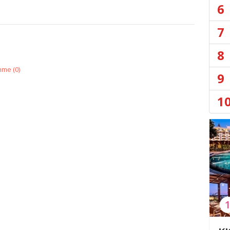
6
7
8
nme (
0
)
9
1