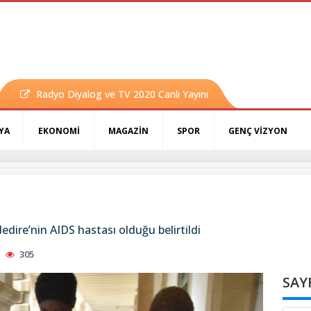
Radyo Diyalog ve TV 2020 Canlı Yayını
YA
EKONOMİ
MAGAZİN
SPOR
GENÇ VİZYON
ire’nin AIDS hastası olduğu belirtildi
305
SAY