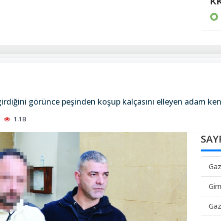
80 bin TL ödedi
KK
KIBRIS
girdiğini görünce peşinden koşup kalçasını elleyen adam ke
1.1B
SAY
Gaz
Gir
Gaz