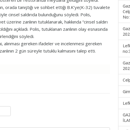
 gösteren bir restoranda meydana geldiğini söyledi.
Gaz
ın, orada tanıştığı ve sohbet ettiği B.K’ye(K-32) tuvalete
Cel
etiyle cinsel saldırıda bulunduğunu söyledi. Polis,
No:
t üzerine zanlının tutuklanarak, hakkında “cinsel saldırı
Gaz
dığını açıkladı. Polis, tutuklanan zanlının olay esnasında
202
irlendiğini söyledi.
, alınması gereken ifadeler ve incelenmesi gereken
Lef
nlının 2 gün süreyle tutuklu kalmasını talep etti.
no:
Gaz
202
Cel
Gir
Lef
GA
İLA