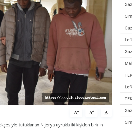
Gaz
Gir
Gaz
Lef
Gaz
Mah
TER
Lef
TEK
Gaz
Gir
çesiyle tutuklanan Nijerya uyruklu iki kişiden birinin