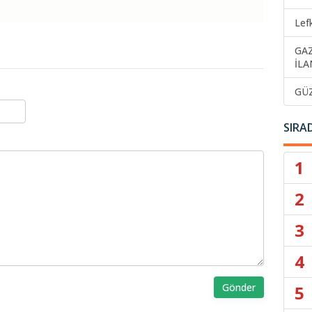
Lef
GA
İLA
GÜ
SIRA
1
2
3
4
Gönder
5