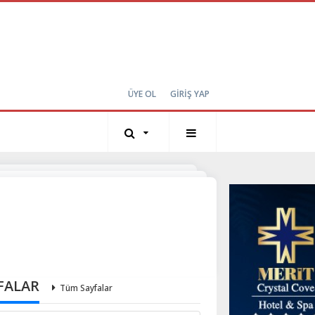
ÜYE OL
GİRİŞ YAP
FALAR
Tüm Sayfalar