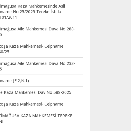
imağusa Kaza Mahkemesinde Asli
pname No:25/2025 Tereke İstida
101/2011
imağusa Aile Mahkemesi Dava No 288-
5
koşa Kaza Mahkemesi- Celpname
30/25
imağusa Aile Mahkemesi Dava No 233-
5
pname (E.2,N.1)
ne Kaza Mahkemesi Dav No 588-2025
koşa Kaza Mahkemesi- Celpname
ZİMAĞUSA KAZA MAHKEMESİ TEREKE
NI