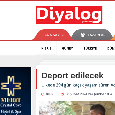
ANA SAYFA
YAZARLAR
KIBRIS
GÜNEY
TÜRKİYE
DÜN
Deport edilecek
Ülkede 294 gün kaçak yaşam süren Aded
KIBRIS
08 Şubat 2024 Perşembe 10:26