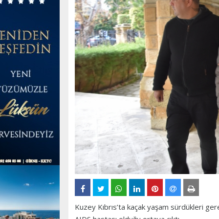
Kuzey Kıbrıs’ta kaçak yaşam sürdükleri gerek