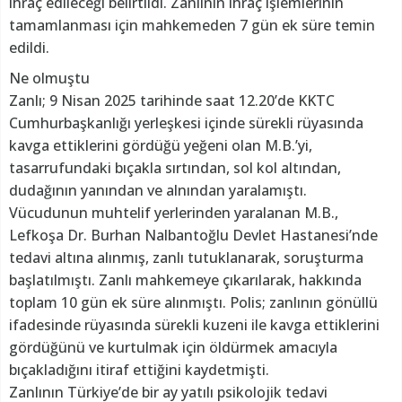
ihraç edileceği belirtildi. Zanlının ihraç işlemlerinin
tamamlanması için mahkemeden 7 gün ek süre temin
edildi.
Ne olmuştu
Zanlı; 9 Nisan 2025 tarihinde saat 12.20’de KKTC
Cumhurbaşkanlığı yerleşkesi içinde sürekli rüyasında
kavga ettiklerini gördüğü yeğeni olan M.B.’yi,
tasarrufundaki bıçakla sırtından, sol kol altından,
dudağının yanından ve alnından yaralamıştı.
Vücudunun muhtelif yerlerinden yaralanan M.B.,
Lefkoşa Dr. Burhan Nalbantoğlu Devlet Hastanesi’nde
tedavi altına alınmış, zanlı tutuklanarak, soruşturma
başlatılmıştı. Zanlı mahkemeye çıkarılarak, hakkında
toplam 10 gün ek süre alınmıştı. Polis; zanlının gönüllü
ifadesinde rüyasında sürekli kuzeni ile kavga ettiklerini
gördüğünü ve kurtulmak için öldürmek amacıyla
bıçakladığını itiraf ettiğini kaydetmişti.
Zanlının Türkiye’de bir ay yatılı psikolojik tedavi