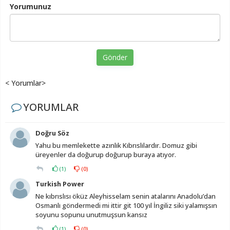
Yorumunuz
Gönder
< Yorumlar>
YORUMLAR
Doğru Söz
Yahu bu memlekette azınlık Kıbrıslılardır. Domuz gibi
üreyenler da doğurup doğurup buraya atıyor.
(
1
)
(
0
)
Turkish Power
Ne kıbrıslısı öküz Aleyhisselam senin atalarını Anadolu’dan
Osmanlı göndermedi mi ittir git 100 yıl İngiliz siki yalamışsın
soyunu sopunu unutmuşsun kansız
(
1
)
(
0
)