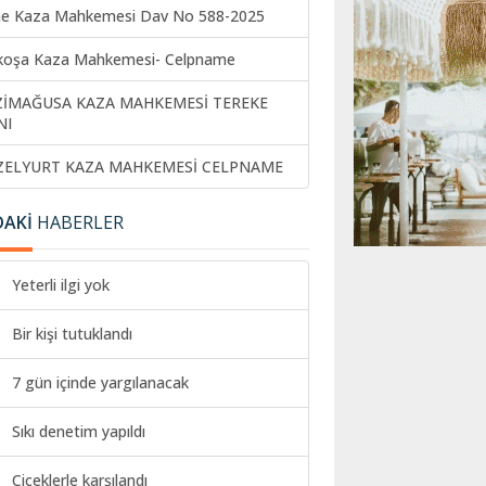
ne Kaza Mahkemesi Dav No 588-2025
koşa Kaza Mahkemesi- Celpname
ZİMAĞUSA KAZA MAHKEMESİ TEREKE
NI
ZELYURT KAZA MAHKEMESİ CELPNAME
DAKİ
HABERLER
Yeterli ilgi yok
Bir kişi tutuklandı
7 gün içinde yargılanacak
Sıkı denetim yapıldı
Çiçeklerle karşılandı