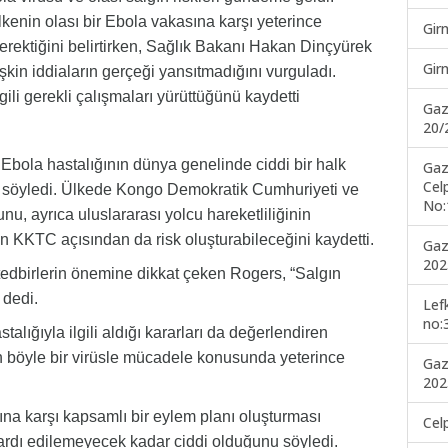
lkenin olası bir Ebola vakasına karşı yeterince
Gir
erektiğini belirtirken, Sağlık Bakanı Hakan Dinçyürek
Gir
kin iddiaların gerçeği yansıtmadığını vurguladı.
ili gerekli çalışmaları yürüttüğünü kaydetti
Gaz
20/
bola hastalığının dünya genelinde ciddi bir halk
Gaz
Cel
ni söyledi. Ülkede Kongo Demokratik Cumhuriyeti ve
No:
, ayrıca uluslararası yolcu hareketliliğinin
KKTC açısından da risk oluşturabileceğini kaydetti.
Gaz
202
tedbirlerin önemine dikkat çeken Rogers, “Salgın
 dedi.
Lef
no:
alığıyla ilgili aldığı kararları da değerlendiren
n böyle bir virüsle mücadele konusunda yeterince
Gaz
202
ına karşı kapsamlı bir eylem planı oluşturması
Cel
ardı edilemeyecek kadar ciddi olduğunu söyledi.