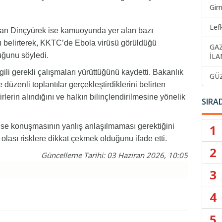
Gir
Lef
akan Dinçyürek ise kamuoyunda yer alan bazı
nı belirterek, KKTC’de Ebola virüsü görüldüğü
GA
uğunu söyledi.
İLA
ili gerekli çalışmaları yürüttüğünü kaydetti. Bakanlık
GÜ
 düzenli toplantılar gerçekleştirdiklerini belirten
irlerin alındığını ve halkın bilinçlendirilmesine yönelik
SIRA
1
se konuşmasının yanlış anlaşılmaması gerektiğini
 olası risklere dikkat çekmek olduğunu ifade etti.
2
Güncelleme Tarihi: 03 Haziran 2026, 10:05
3
4
5