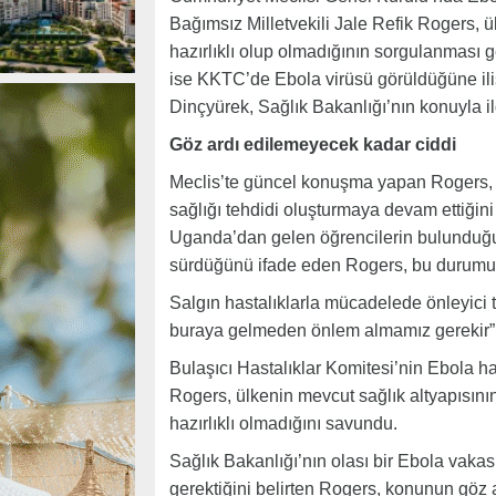
Bağımsız Milletvekili Jale Refik Rogers, ü
hazırlıklı olup olmadığının sorgulanması g
ise KKTC’de Ebola virüsü görüldüğüne iliş
Dinçyürek, Sağlık Bakanlığı’nın konuyla ilg
Göz ardı edilemeyecek kadar ciddi
Meclis’te güncel konuşma yapan Rogers, E
sağlığı tehdidi oluşturmaya devam ettiği
Uganda’dan gelen öğrencilerin bulunduğunu
sürdüğünü ifade eden Rogers, bu durumun 
Salgın hastalıklarla mücadelede önleyici 
buraya gelmeden önlem almamız gerekir”
Bulaşıcı Hastalıklar Komitesi’nin Ebola hast
Rogers, ülkenin mevcut sağlık altyapısını
hazırlıklı olmadığını savundu.
Sağlık Bakanlığı’nın olası bir Ebola vakas
gerektiğini belirten Rogers, konunun göz 