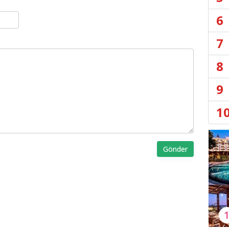
6
7
8
9
1
Gönder