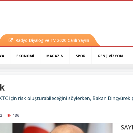
Radyo Diyalog ve TV 2020 Canlı Yayını
YA
EKONOMİ
MAGAZİN
SPOR
GENÇ VİZYON
k
KTC için risk oluşturabileceğini söylerken, Bakan Dinçyürek g
52
136
SAY