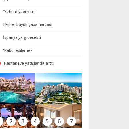
‘Yatırım yapılmalı’
Ekipler büyük çaba harcadı
İspanya’ya gidecekti
‘Kabul edilemez’
0
Hastaneye yatışlar da arttı
1
2
3
4
5
6
7