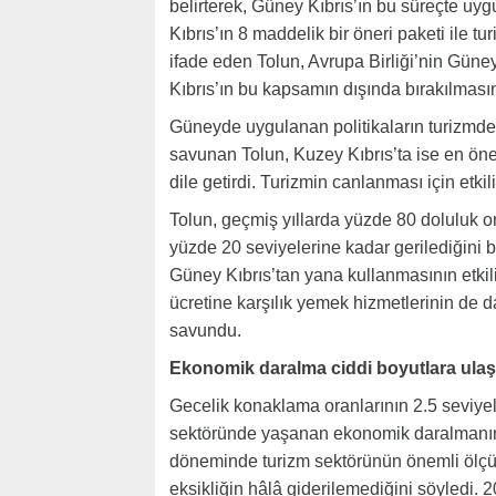
belirterek, Güney Kıbrıs’ın bu süreçte uygu
Kıbrıs’ın 8 maddelik bir öneri paketi ile 
ifade eden Tolun, Avrupa Birliği’nin Güney
Kıbrıs’ın bu kapsamın dışında bırakılmasın
Güneyde uygulanan politikaların turizmde 
savunan Tolun, Kuzey Kıbrıs’ta ise en öne
dile getirdi. Turizmin canlanması için etkil
Tolun, geçmiş yıllarda yüzde 80 doluluk 
yüzde 20 seviyelerine kadar gerilediğini beli
Güney Kıbrıs’tan yana kullanmasının etki
ücretine karşılık yemek hizmetlerinin de d
savundu.
Ekonomik daralma ciddi boyutlara ulaş
Gecelik konaklama oranlarının 2.5 seviyele
sektöründe yaşanan ekonomik daralmanın c
döneminde turizm sektörünün önemli ölçüde 
eksikliğin hâlâ giderilemediğini söyledi. 