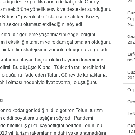
20/
ladığı destek politikalarına dikkat çekti. Güney
turizm sektörüne yönelik teşvik ve destekler sunduğunu
Gaz
 Kıbrıs’ı “güvenli ülke” statüsüne alırken Kuzey
Cel
No:
ın sektörü olumsuz etkilediğini söyledi.
ciddi bir gerileme yaşanmasını engellediğini
Gaz
202
mli eksikliğin tanıtım ve reklam çalışmaları olduğunu
i bir tanıtım stratejisinin zorunlu olduğunu vurguladı.
Lef
no:
oranlarına ulaşan birçok otelin bayram döneminde
rtti. Bu düşüşte Kıbrıslı Türklerin tatil tercihlerini
Gaz
li olduğunu ifade eden Tolun, Güney’de konaklama
202
ahil olması nedeniyle fiyat avantajı oluştuğunu
Cel
tı
Gir
rine kadar gerilediğini dile getiren Tolun, turizm
Lef
iddi boyutlara ulaştığını söyledi. Pandemi
GA
nitelikli iş gücü kaybettiğini belirten Tolun, bu
İLA
2019 yılı turizm rakamlarının dahi yakalanamadığını