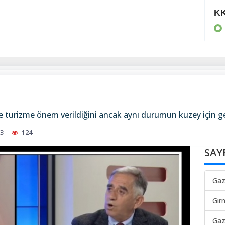
80 bin TL ödedi
KK
KIBRIS
 turizme önem verildiğini ancak aynı durumun kuzey için geç
53
124
SAY
Gaz
Gir
Gaz