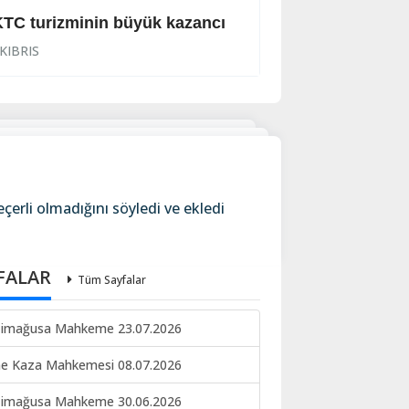
TC turizminin büyük kazancı
Viski bardağıyla
KIBRIS
KIBRIS
erli olmadığını söyledi ve ekledi
FALAR
Tüm Sayfalar
imağusa Mahkeme 23.07.2026
ne Kaza Mahkemesi 08.07.2026
imağusa Mahkeme 30.06.2026