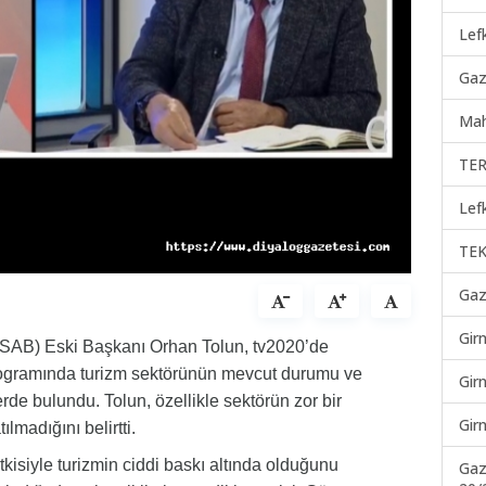
Lef
Gaz
Mah
TER
Lef
TEK
Gaz
Gir
KITSAB) Eski Başkanı Orhan Tolun, tv2020’de
rogramında turizm sektörünün mevcut durumu ve
Gir
rde bulundu. Tolun, özellikle sektörün zor bir
Gir
lmadığını belirtti.
kisiyle turizmin ciddi baskı altında olduğunu
Gaz