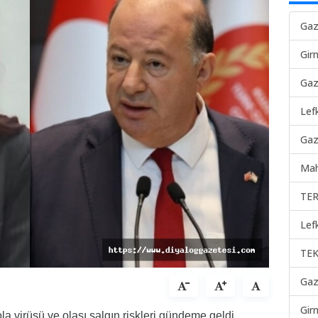
Gaz
Gir
Gaz
Lef
Gaz
Mah
TER
Lef
TEK
Gaz
Gir
 virüsü ve olası salgın riskleri gündeme geldi.