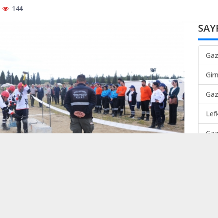
144
SAY
Gaz
Gir
Gaz
Lef
Gaz
Mah
TER
Lef
TEK