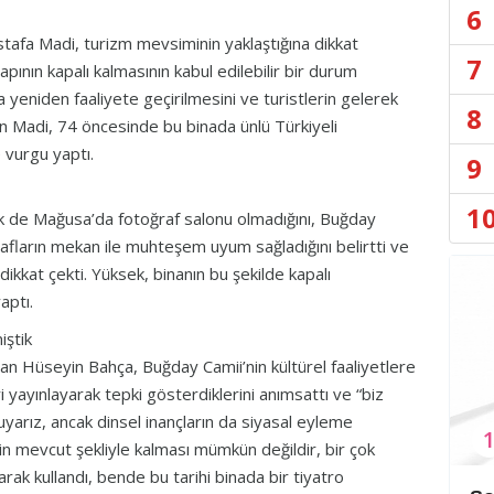
6
afa Madi, turizm mevsiminin yaklaştığına dikkat
7
ının kapalı kalmasının kabul edilebilir bir durum
yeniden faaliyete geçirilmesini ve turistlerin gelerek
8
an Madi, 74 öncesinde bu binada ünlü Türkiyeli
 vurgu yaptı.
9
1
de Mağusa’da fotoğraf salonu olmadığını, Buğday
ğrafların mekan ile muhteşem uyum sağladığını belirtti ve
dikkat çekti. Yüksek, binanın bu şekilde kapalı
aptı.
iştik
uşan Hüseyin Bahça, Buğday Camii’nin kültürel faaliyetlere
i yayınlayarak tepki gösterdiklerini anımsattı ve “biz
duyarız, ancak dinsel inançların da siyasal eyleme
n mevcut şekliyle kalması mümkün değildir, bir çok
rak kullandı, bende bu tarihi binada bir tiyatro