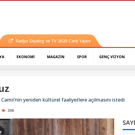
Radyo Diyalog ve TV 2020 Canlı Yayını
YA
EKONOMİ
MAGAZİN
SPOR
GENÇ VİZYON
ruz
Camii’nin yeniden kültürel faaliyetlere açılmasını istedi
306
SAY