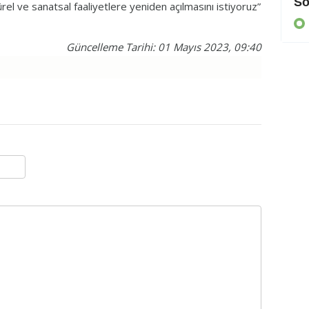
Cezaevine gönderildi
So
el ve sanatsal faaliyetlere yeniden açılmasını istiyoruz”
KIBRIS
Güncelleme Tarihi: 01 Mayıs 2023, 09:40