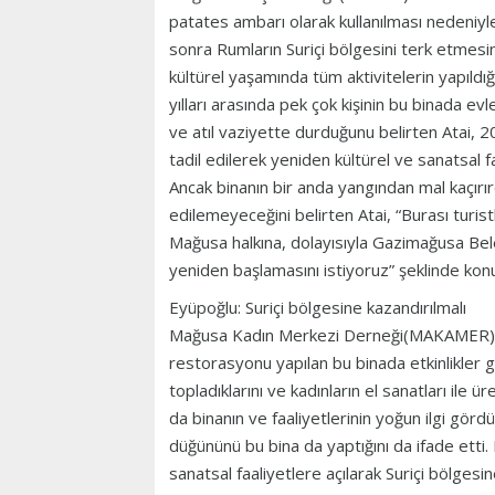
patates ambarı olarak kullanılması nedeniyle
sonra Rumların Suriçi bölgesini terk etmesi
kültürel yaşamında tüm aktivitelerin yapıldığ
yılları arasında pek çok kişinin bu binada evl
ve atıl vaziyette durduğunu belirten Atai, 20
tadil edilerek yeniden kültürel ve sanatsal f
Ancak binanın bir anda yangından mal kaçırı
edilemeyeceğini belirten Atai, “Burası turist
Mağusa halkına, dolayısıyla Gazimağusa Bele
yeniden başlamasını istiyoruz” şeklinde kon
Eyüpoğlu: Suriçi bölgesine kazandırılmalı
Mağusa Kadın Merkezi Derneği(MAKAMER) a
restorasyonu yapılan bu binada etkinlikler ger
topladıklarını ve kadınların el sanatları ile ü
da binanın ve faaliyetlerinin yoğun ilgi gördü
düğününü bu bina da yaptığını da ifade etti
sanatsal faaliyetlere açılarak Suriçi bölgesin