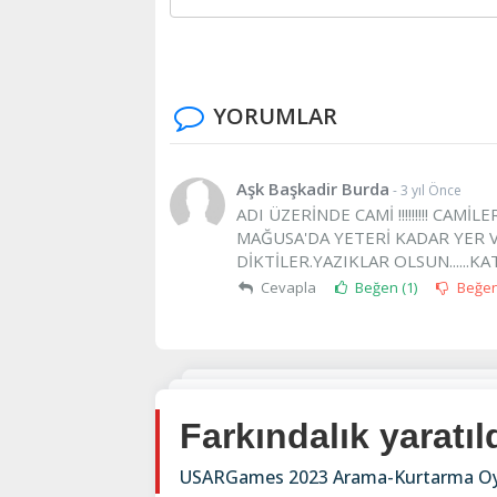
YORUMLAR
Aşk Başkadir Burda
- 3 yıl Önce
ADI ÜZERİNDE CAMİ !!!!!!!!! CAM
MAĞUSA'DA YETERİ KADAR YER V
DİKTİLER.YAZIKLAR OLSUN......K
Cevapla
Beğen (
1
)
Beğe
Farkındalık yaratıl
USARGames 2023 Arama-Kurtarma Oy