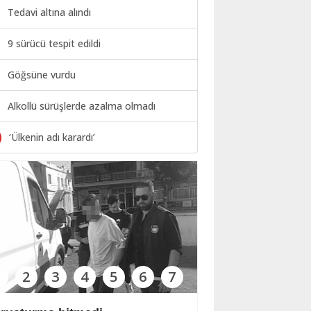
Tedavi altına alındı
9 sürücü tespit edildi
Göğsüne vurdu
Alkollü sürüşlerde azalma olmadı
0
‘Ülkenin adı karardı’
1
2
3
4
5
6
7