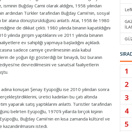
, isminin Buğday Camii olarak aldığını, 1958 yılından
Lef
nin ardından Türkler tarafından Buğday Camii’nin, sosyal
ı bir alana dönüştürüldüğünü anlattı. Atai, 1958 ile 1980
GA
İLA
endiğine de dikkat çekti. 1980 yılında binanın kapatıldığını
10 yılında girişim yaptıklarını ve 2011 yılında binanın
GÜ
aaliyetlere ev sahipliği yapmaya başladığını açıkladı.
rcasına sadece camiye çevrilmesinin asla kabul
SIRA
lerin de yoğun ilgi gösterdiği bir binaydı, biz buranın
diyesi’ne devredilmesini ve sanatsal faaliyetlerin
1
uştu.
2
dına konuşan Şenay Eyüpoğlu ise 2010 yılından sonra
3
çekleştirdiklerini, üretici kadınları bu çatı altında
retim yaparak satış yaptıklarını anlattı. Turistler tarafından
4
ğünü belirten Eyüpoğlu, 1970’li yıllarda birçok kişinin
. Eyüpoğlu, Buğday Camii’nin en kısa zamanda kültürel ve
5
e kazandırılmasını istedi.