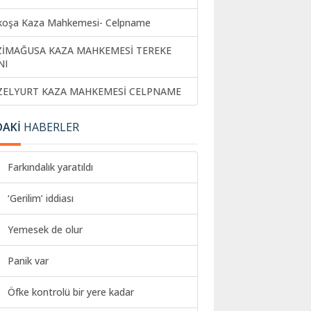
koşa Kaza Mahkemesi- Celpname
ZİMAĞUSA KAZA MAHKEMESİ TEREKE
NI
ZELYURT KAZA MAHKEMESİ CELPNAME
DAKİ
HABERLER
Farkındalık yaratıldı
‘Gerilim’ iddiası
Yemesek de olur
Panik var
Öfke kontrolü bir yere kadar