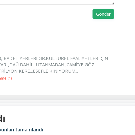
Gönder
İLER,İBADET YERLERİDİR.KÜLTÜREL FAALİYETLER İÇİN
AR..,DAÜ DAHİL...UTANMADAN ,CAMİ'YE GÖZ
ATRİLYON KERE...ESEFLE KINIYORUM...
nme (
1
)
dı
unları tamamlandı