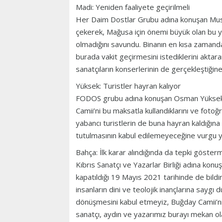
Madi: Yeniden faaliyete geçirilmeli
Her Daim Dostlar Grubu adına konuşan Must
çekerek, Mağusa için önemi büyük olan bu yap
olmadığını savundu. Binanın en kısa zamanda 
burada vakit geçirmesini istediklerini aktar
sanatçıların konserlerinin de gerçekleştiğine
Yüksek: Turistler hayran kalıyor
FODOS grubu adına konuşan Osman Yüksek 
Camii’ni bu maksatla kullandıklarını ve foto
yabancı turistlerin de buna hayran kaldığına 
tutulmasının kabul edilemeyeceğine vurgu y
Bahça: İlk karar alındığında da tepki gösterm
Kıbrıs Sanatçı ve Yazarlar Birliği adına kon
kapatıldığı 19 Mayıs 2021 tarihinde de bildir
insanların dini ve teolojik inançlarına saygı 
dönüşmesini kabul etmeyiz, Buğday Camii’ni
sanatçı, aydın ve yazarımız burayı mekan ola