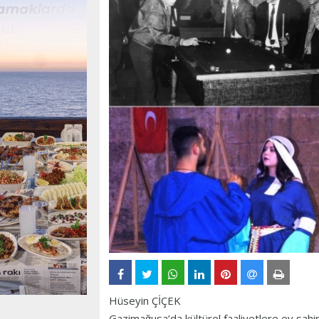
Hüseyin ÇİÇEK
Gazimağusa’da kültürel faaliyetlere ev sahipl