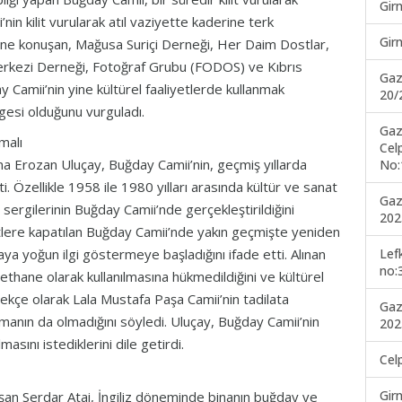
Gir
’nin kilit vurularak atıl vaziyette kaderine terk
Gir
ine konuşan, Mağusa Suriçi Derneği, Her Daim Dostlar,
erkezi Derneği, Fotoğraf Grubu (FODOS) ve Kıbrıs
Gaz
ay Camii’nin yine kültürel faaliyetlerde kullanmak
20/
imgesi olduğunu vurguladı.
Gaz
malı
Cel
a Erozan Uluçay, Buğday Camii’nin, geçmiş yıllarda
No:
. Özellikle 1958 ile 1980 yılları arasında kültür ve sanat
Gaz
 sergilerinin Buğday Camii’nde gerçekleştirildiğini
202
yetlere kapatılan Buğday Camii’nde yakın geçmişte yeniden
Lef
raya yoğun ilgi göstermeye başladığını ifade etti. Alınan
no:
ethane olarak kullanılmasına hükmedildiğini ve kültürel
erekçe olarak Lala Mustafa Paşa Camii’nin tadilata
Gaz
ışmanın da olmadığını söyledi. Uluçay, Buğday Camii’nin
202
asını istediklerini dile getirdi.
Cel
Gir
an Serdar Atai, İngiliz döneminde binanın buğday ve