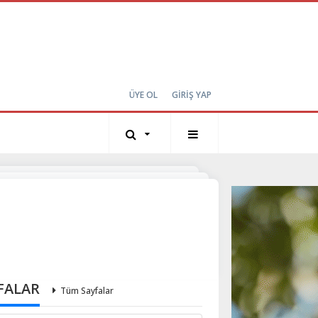
ÜYE OL
GİRİŞ YAP
FALAR
Tüm Sayfalar