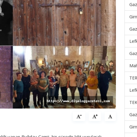
Gaz
Gir
Gaz
Lef
Gaz
Mah
TER
Lef
TEK
Gaz
Gir
iği yapan Buğday Camii, bir süredir kilit vurularak