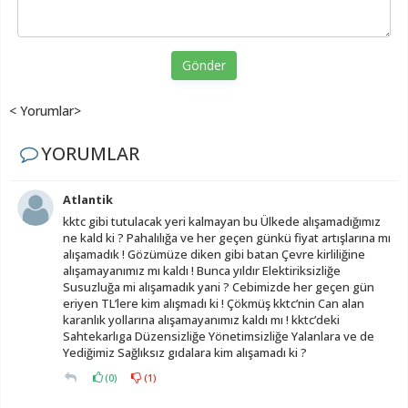
Gönder
< Yorumlar>
YORUMLAR
Atlantik
kktc gibi tutulacak yeri kalmayan bu Ülkede alışamadığımız
ne kald ki ? Pahalılığa ve her geçen günkü fiyat artışlarına mı
alışamadık ! Gözümüze diken gibi batan Çevre kirliliğine
alışamayanımız mı kaldı ! Bunca yıldır Elektiriksizliğe
Susuzluğa mi alışamadık yani ? Cebimizde her geçen gün
eriyen TL’lere kim alışmadı ki ! Çökmüş kktc’nin Can alan
karanlık yollarına alışamayanımız kaldı mı ! kktc’deki
Sahtekarlıga Düzensizliğe Yönetimsizliğe Yalanlara ve de
Yediğimiz Sağlıksız gıdalara kim alışamadı ki ?
(
0
)
(
1
)