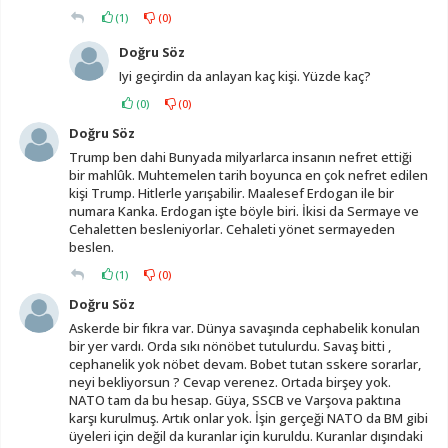
(
1
)
(
0
)
Doğru Söz
Iyi geçirdin da anlayan kaç kişi. Yüzde kaç?
(
0
)
(
0
)
Doğru Söz
Trump ben dahi Bunyada milyarlarca insanın nefret ettiği
bir mahlûk. Muhtemelen tarih boyunca en çok nefret edilen
kişi Trump. Hitlerle yarışabilir. Maalesef Erdogan ile bir
numara Kanka. Erdogan işte böyle biri. İkisi da Sermaye ve
Cehaletten besleniyorlar. Cehaleti yönet sermayeden
beslen.
(
1
)
(
0
)
Doğru Söz
Askerde bir fıkra var. Dünya savaşında cephabelik konulan
bir yer vardı. Orda sıkı nönöbet tutulurdu. Savaş bitti ,
cephanelik yok nöbet devam. Bobet tutan sskere sorarlar,
neyi bekliyorsun ? Cevap verenez. Ortada birşey yok.
NATO tam da bu hesap. Güya, SSCB ve Varşova paktına
karşı kurulmuş. Artık onlar yok. İşin gerçeği NATO da BM gibi
üyeleri için değil da kuranlar için kuruldu. Kuranlar dışındaki