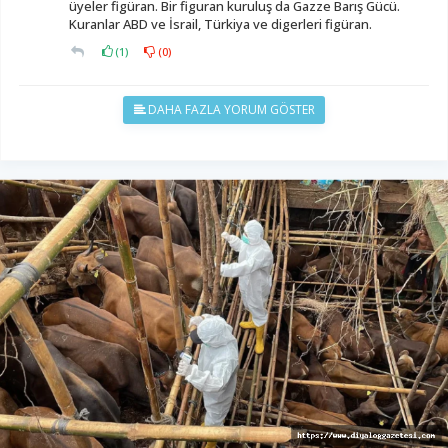
üyeler figüran. Bir figuran kuruluş da Gazze Barış Gücü.
Kuranlar ABD ve İsrail, Türkiya ve digerleri figüran.
(
1
)
(
0
)
DAHA FAZLA YORUM GÖSTER