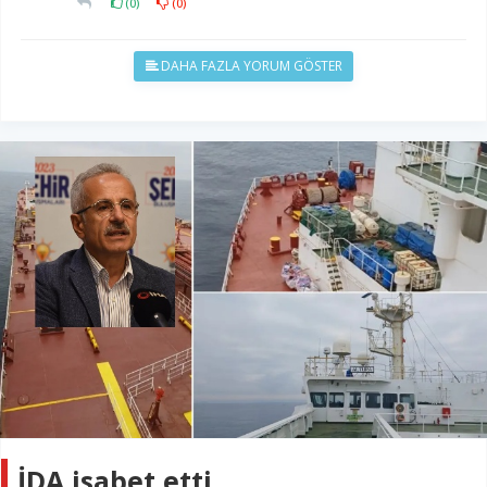
(
0
)
(
0
)
DAHA FAZLA YORUM GÖSTER
İDA isabet etti