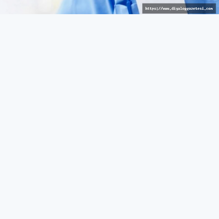
Avrupalı hizmet
GÜNEY
27 Mart 2026 - 10:43
512
Güneyde sağlık reçetelerinde barkod uygulaması
bugünden itibaren yürürlükte
Rum Sağlık Sigorta Kurumu (HIO), reçetelerin
verilmesinde barkod görüntülenmesini sağlayan yeni bir
özelliğin bugünden itibaren Hak Sahibi Portalı üzerinden
yürürlüğe gireceğini açıkladı.
Yeni sistem kapsamında, hak sahipleri, tedavi eden
doktorları tarafından reçete edilen ilaçları, tıbbi cihazları
veya sağlık ürünlerini, portal üzerinden reçetelerine
karşılık gelen barkodu göstererek istedikleri bir