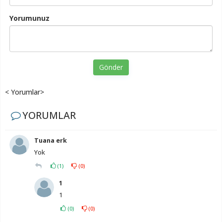
Yorumunuz
Gönder
< Yorumlar>
YORUMLAR
Tuana erk
Yok
(
1
)
(
0
)
1
1
(
0
)
(
0
)