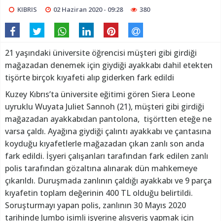
KIBRIS
02 Haziran 2020 - 09:28
380
21 yaşındaki üniversite öğrencisi müşteri gibi girdiği
mağazadan denemek için giydiği ayakkabı dahil etekten
tişörte birçok kıyafeti alıp giderken fark edildi
Kuzey Kıbrıs’ta üniversite eğitimi gören Siera Leone
uyruklu Wuyata Juliet Sannoh (21), müşteri gibi girdiği
mağazadan ayakkabıdan pantolona, tişörtten eteğe ne
varsa çaldı. Ayağına giydiği çalıntı ayakkabı ve çantasına
koyduğu kıyafetlerle mağazadan çıkan zanlı son anda
fark edildi. İşyeri çalışanları tarafından fark edilen zanlı
polis tarafından gözaltına alınarak dün mahkemeye
çıkarıldı. Duruşmada zanlının çaldığı ayakkabı ve 9 parça
kıyafetin toplam değerinin 400 TL olduğu belirtildi.
Soruşturmayı yapan polis, zanlının 30 Mayıs 2020
tarihinde Jumbo isimli işyerine alışveriş yapmak için