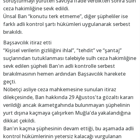
soruşturmayı yürüten savcıya ifade verdikten sonra sulh
ceza hakimliğine sevk edildi.
Ünsal Ban “konutu terk etmeme”, diğer şüpheliler ise
farklı adli kontrol şartı hükümleri uygulanarak serbest
bırakıldı.
Başsavcılık itiraz etti
“Kişisel verilerin gizliliğini ihlal”, “tehdit” ve “şantaj”
suçlarından tutuklanması talebiyle sulh ceza hakimliğine
sevk edilen şüpheli Ban'ın adli kontrolle serbest
bırakılmasının hemen ardından Başsavcılık harekete
geçti.
Nöbetçi asliye ceza mahkemesine sunulan itiraz
dilekçesinde, Ban hakkında 29 Ağustos'ta gözaltı kararı
verildiği ancak ikametgahında bulunmayan şüphelinin
yurt dışına kaçmaya çalışırken Muğla'da yakalandığına
dikkat çekildi.
Ban'ın kaçma şüphesinin devam ettiği, bu aşamada adli
kontrol hükümlerinin yetersiz kalacağı vurgulanan