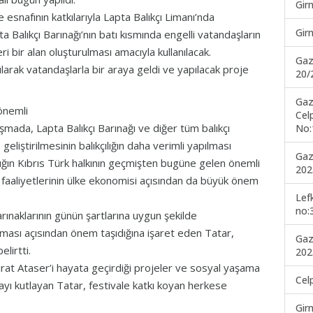
Gir
esnafının katkılarıyla Lapta Balıkçı Limanı’nda
Gir
a Balıkçı Barınağı’nın batı kısmında engelli vatandaşların
ri bir alan oluşturulması amacıyla kullanılacak.
Gaz
larak vatandaşlarla bir araya geldi ve yapılacak proje
20/
Gaz
önemli
Cel
şmada, Lapta Balıkçı Barınağı ve diğer tüm balıkçı
No:
geliştirilmesinin balıkçılığın daha verimli yapılması
Gaz
ılığın Kıbrıs Türk halkının geçmişten bugüne gelen önemli
202
ık faaliyetlerinin ülke ekonomisi açısından da büyük önem
Lef
no:
arınaklarının günün şartlarına uygun şekilde
apılması açısından önem taşıdığına işaret eden Tatar,
Gaz
lirtti.
202
rat Ataser’i hayata geçirdiği projeler ve sosyal yaşama
Cel
yı kutlayan Tatar, festivale katkı koyan herkese
Gir