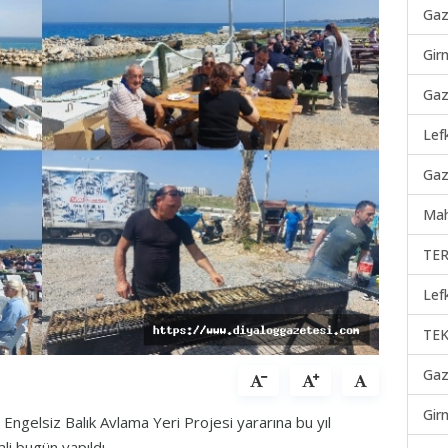
Gaz
Gir
Gaz
Lef
Gaz
Mah
TER
Lef
TEK
Gaz
Gir
, Engelsiz Balık Avlama Yeri Projesi yararına bu yıl
li bugün yapıldı.