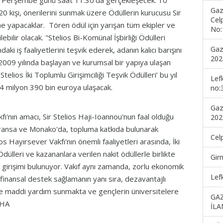
4 Perşembe günü saat 11.30'da gerçekleşecek. 10
Gaz
20 kişi, önerilerini sunmak üzere Ödüllerin kurucusu Sir
Cel
me yapacaklar. Tören ödül için yarışan tüm ekipler ve
No:
lebilir olacak. "Stelios Bi-Komünal İşbirliği Ödülleri
Gaz
aki iş faaliyetlerini teşvik ederek, adanın kalıcı barışını
202
2009 yılında başlayan ve kurumsal bir yapıya ulaşan
Stelios İki Toplumlu Girişimciliği Teşvik Ödülleri’ bu yıl
Lef
 4 milyon 390 bin euroya ulaşacak.
no:
Gaz
'nın amacı, Sir Stelios Haji-Ioannou'nun faal olduğu
202
a, Fransa ve Monako'da, topluma katkıda bulunarak
Cel
os Hayırsever Vakfı'nın önemli faaliyetleri arasında, İki
 Ödülleri ve kazananlara verilen nakit ödüllerle birlikte
Gir
" girişimi bulunuyor. Vakıf aynı zamanda, zorlu ekonomik
Lef
a finansal destek sağlamanın yanı sıra, dezavantajlı
ere maddi yardım sunmakta ve gençlerin üniversitelere
GA
LHA
İLA