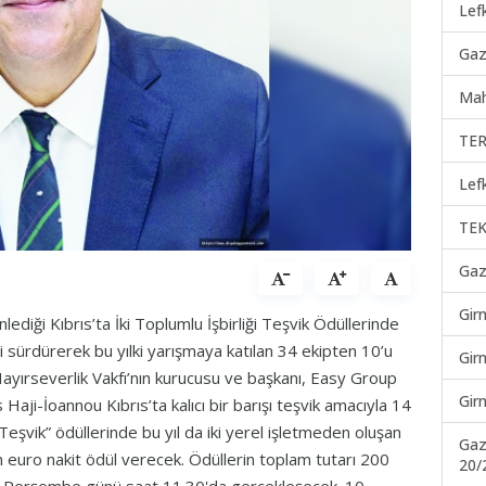
Lef
Gaz
Mah
TER
Lef
TEK
Gaz
Gir
nlediği Kıbrıs’ta İki Toplumlu İşbirliği Teşvik Ödüllerinde
ni sürdürerek bu yılki yarışmaya katılan 34 ekipten 10’u
Gir
ayırseverlik Vakfı’nın kurucusu ve başkanı, Easy Group
Gir
s Haji-İoannou Kıbrıs’ta kalıcı bir barışı teşvik amacıyla 14
 Teşvik” ödüllerinde bu yıl da iki yerel işletmeden oluşan
Gaz
n euro nakit ödül verecek. Ödüllerin toplam tutarı 200
20/