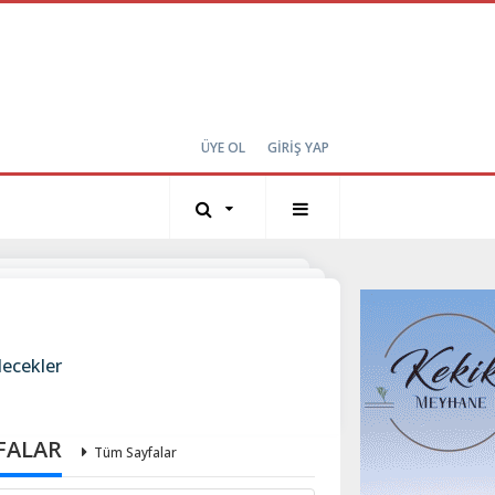
ÜYE OL
GİRİŞ YAP
lecekler
FALAR
Tüm Sayfalar