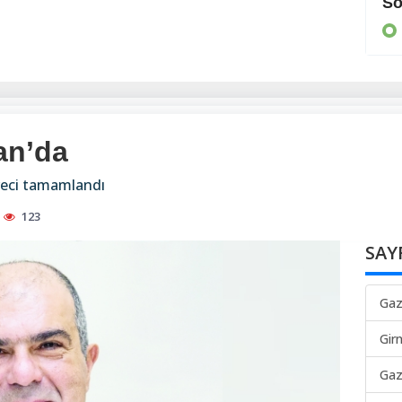
Cezaevine gönderildi
So
KIBRIS
an’da
üreci tamamlandı
123
SAY
Gaz
Gir
Gaz