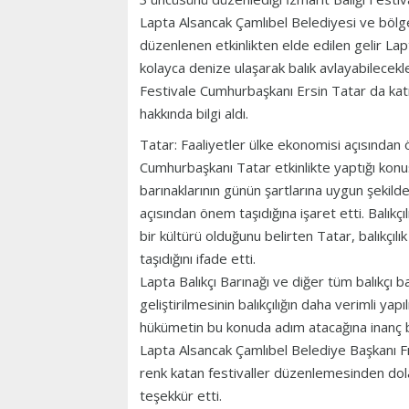
Lapta Alsancak Çamlıbel Belediyesi ve bölge 
düzenlenen etkinlikten elde edilen gelir Lapt
kolayca denize ulaşarak balık avlayabilecekle
Festivale Cumhurbaşkanı Ersin Tatar da katı
hakkında bilgi aldı.
Tatar: Faaliyetler ülke ekonomisi açısından 
Cumhurbaşkanı Tatar etkinlikte yaptığı konu
barınaklarının günün şartlarına uygun şekilde 
açısından önem taşıdığına işaret etti. Balıkç
bir kültürü olduğunu belirten Tatar, balıkçıl
taşıdığını ifade etti.
Lapta Balıkçı Barınağı ve diğer tüm balıkçı b
geliştirilmesinin balıkçılığın daha verimli y
hükümetin bu konuda adım atacağına inanç be
Lapta Alsancak Çamlıbel Belediye Başkanı Fı
renk katan festivaller düzenlemesinden dola
teşekkür etti.