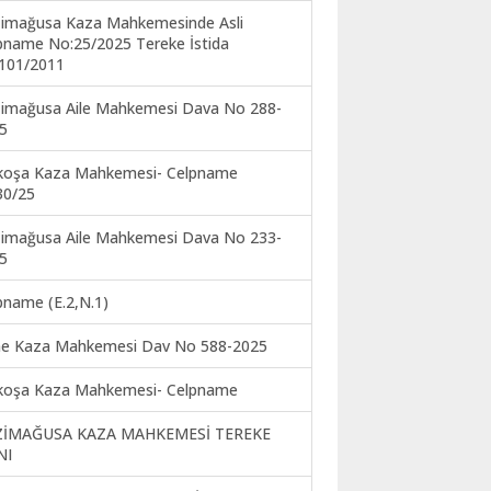
imağusa Kaza Mahkemesinde Asli
pname No:25/2025 Tereke İstida
101/2011
imağusa Aile Mahkemesi Dava No 288-
5
koşa Kaza Mahkemesi- Celpname
30/25
imağusa Aile Mahkemesi Dava No 233-
5
pname (E.2,N.1)
ne Kaza Mahkemesi Dav No 588-2025
koşa Kaza Mahkemesi- Celpname
ZİMAĞUSA KAZA MAHKEMESİ TEREKE
NI