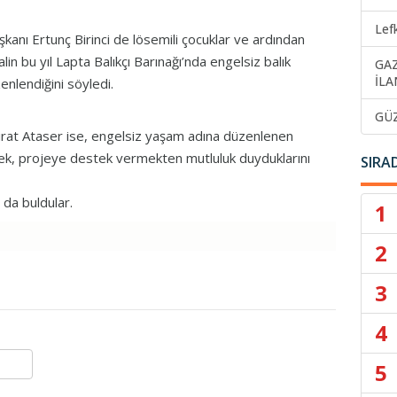
Lef
aşkanı Ertunç Birinci de lösemili çocuklar ve ardından
 bu yıl Lapta Balıkçı Barınağı’nda engelsiz balık
GA
İLA
enlendiğini söyledi.
GÜ
ırat Ataser ise, engelsiz yaşam adına düzenlenen
rek, projeye destek vermekten mutluluk duyduklarını
SIRA
ı da buldular.
1
2
3
4
5