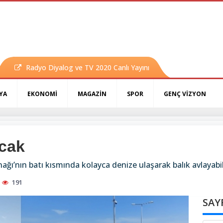
Radyo Diyalog ve TV 2020 Canlı Yayını
YA
EKONOMİ
MAGAZİN
SPOR
GENÇ VİZYON
acak
nağı’nın batı kısmında kolayca denize ulaşarak balık avlayabi
191
SAY