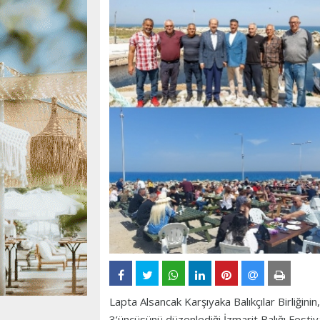
Lapta Alsancak Karşıyaka Balıkçılar Birliğinin
3’üncüsünü düzenlediği İzmarit Balığı Festiva