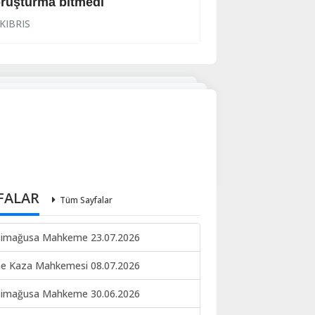
ruşturma bitmedi
Lanet yağdırdı: K
KIBRIS
KIBRIS
FALAR
Tüm Sayfalar
imağusa Mahkeme 23.07.2026
ne Kaza Mahkemesi 08.07.2026
imağusa Mahkeme 30.06.2026