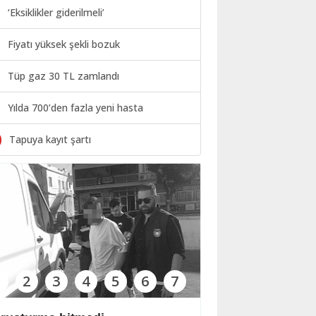
‘Eksiklikler giderilmeli’
Fiyatı yüksek şekli bozuk
Tüp gaz 30 TL zamlandı
Yılda 700’den fazla yeni hasta
0
Tapuya kayıt şartı
1
2
3
4
5
6
7