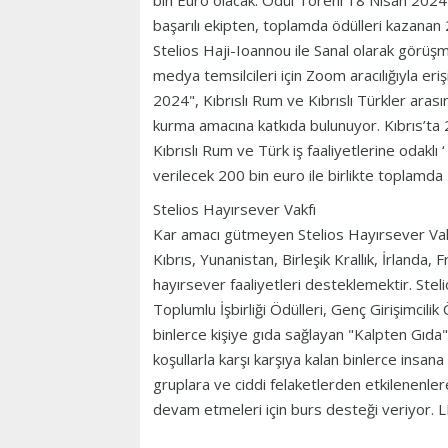
bin Euro olacak. Ödül Töreni 18 Nisan 202
başarılı ekipten, toplamda ödülleri kazanan 
Stelios Haji-Ioannou ile Sanal olarak görüş
medya temsilcileri için Zoom aracılığıyla erişi
2024", Kıbrıslı Rum ve Kıbrıslı Türkler arasınd
kurma amacına katkıda bulunuyor. Kıbrıs’ta 
Kıbrıslı Rum ve Türk iş faaliyetlerine odaklı ‘ 
verilecek 200 bin euro ile birlikte toplamda
Stelios Hayırsever Vakfı
Kar amacı gütmeyen Stelios Hayırsever Vakfı
Kıbrıs, Yunanistan, Birleşik Krallık, İrland
hayırsever faaliyetleri desteklemektir. Steli
Toplumlu İşbirliği Ödülleri, Genç Girişimcilik
binlerce kişiye gıda sağlayan "Kalpten Gıda
koşullarla karşı karşıya kalan binlerce insan
gruplara ve ciddi felaketlerden etkilenenl
devam etmeleri için burs desteği veriyor. 