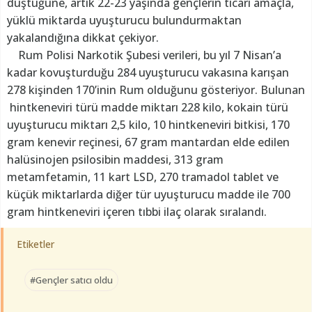
düştüğüne, artık 22-23 yaşında gençlerin ticari amaçla,
yüklü miktarda uyuşturucu bulundurmaktan
yakalandığına dikkat çekiyor.
Rum Polisi Narkotik Şubesi verileri, bu yıl 7 Nisan’a
kadar kovuşturduğu 284 uyuşturucu vakasına karışan
278 kişinden 170’inin Rum olduğunu gösteriyor. Bulunan
hintkeneviri türü madde miktarı 228 kilo, kokain türü
uyuşturucu miktarı 2,5 kilo, 10 hintkeneviri bitkisi, 170
gram kenevir reçinesi, 67 gram mantardan elde edilen
halüsinojen psilosibin maddesi, 313 gram
metamfetamin, 11 kart LSD, 270 tramadol tablet ve
küçük miktarlarda diğer tür uyuşturucu madde ile 700
gram hintkeneviri içeren tıbbi ilaç olarak sıralandı.
Etiketler
#Gençler satıcı oldu