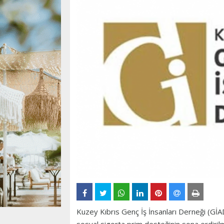
Kuzey Kıbrıs Genç İş İnsanları Derneği (GİAD