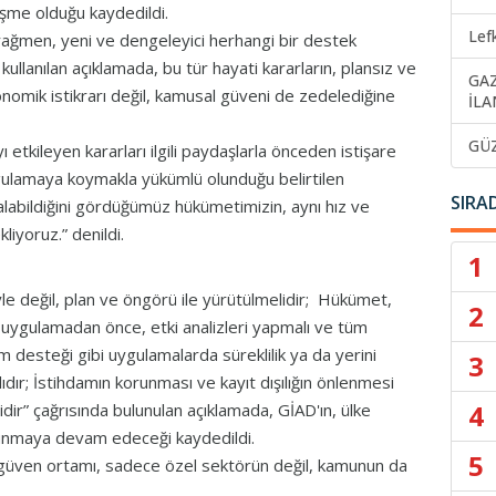
işme olduğu kaydedildi.
Lef
rağmen, yeni ve dengeleyici herhangi bir destek
kullanılan açıklamada, bu tür hayati kararların, plansız ve
GA
nomik istikrarı değil, kamusal güveni de zedelediğine
İLA
GÜ
etkileyen kararları ilgili paydaşlarla önceden istişare
gulamaya koymakla yükümlü olunduğu belirtilen
SIRA
 alabildiğini gördüğümüz hükümetimizin, aynı hız ve
liyoruz.” denildi.
1
e değil, plan ve öngörü ile yürütülmelidir; Hükümet,
2
arı uygulamadan önce, etki analizleri yapmalı ve tüm
m desteği gibi uygulamalarda süreklilik ya da yerini
3
dır; İstihdamın korunması ve kayıt dışılığın önlenmesi
4
idir” çağrısında bulunulan açıklamada, GİAD'ın, ülke
sunmaya devam edeceği kaydedildi.
5
e güven ortamı, sadece özel sektörün değil, kamunun da