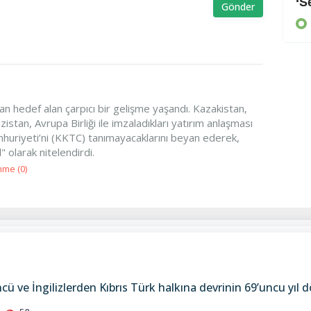
Arayan, soran olmadı
‘S
Gönder
KIBRIS
dan hedef alan çarpıcı bir gelişme yaşandı. Kazakistan,
stan, Avrupa Birliği ile imzaladıkları yatırım anlaşması
uriyeti’ni (KKTC) tanımayacaklarını beyan ederek,
l" olarak nitelendirdi.
nme (
0
)
ncü ve İngilizlerden Kıbrıs Türk halkına devrinin 69’uncu y