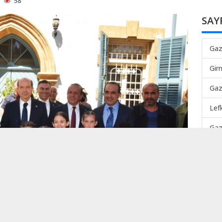
58
SAY
Gaz
Gir
Gaz
Lef
Gaz
Mah
TER
Lef
TEK