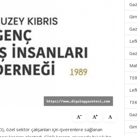
Gaz
Gir
Gaz
Lef
Gaz
Mah
TER
Lef
TEK
Gaz
Gir
), özel sektör çalışanları için işverenlere sağlanan