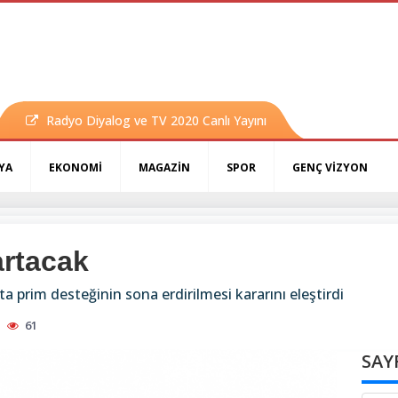
Radyo Diyalog ve TV 2020 Canlı Yayını
YA
EKONOMİ
MAGAZİN
SPOR
GENÇ VİZYON
artacak
ta prim desteğinin sona erdirilmesi kararını eleştirdi
61
SAY