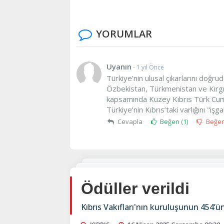
YORUMLAR
Uyanın
- 1 yıl Önce
Türkiye’nin ulusal çıkarlarını doğru
Özbekistan, Türkmenistan ve Kırgızi
kapsamında Kuzey Kıbrıs Türk Cumh
Türkiye’nin Kıbrıs’taki varlığını "işga
Cevapla
Beğen (
1
)
Beğe
Ödüller verildi
Kıbrıs Vakıfları'nın kuruluşunun 454’ü