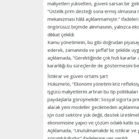
maliyetleri yükselten, güveni sarsan bir gel
“Üstelik prim desteği sona ermiş olmasına 
mekanizması hâlâ açıklanmamıştır.” ifadeleri 
öngörüsüz biçimde alınmasının, yalnızca eko
dikkat çekildi.
Kamu yönetiminin, bu gibi doğrudan piyasayı 
ederek, zamanında ve şeffaf bir şekilde uy
açıklamada, “Gerektiğinde çok hızlı kararlar
kararlılığı bu süreçlerde de göstermesini bek
İstikrar ve güven ortamı şart
Hükümete, “Ekonomi yönetimi kriz refleksiyl
işgücü maliyetlerini artıran bu tip politikal
paydaşlarla görüşmelidir; Sosyal sigorta pri
alacak yeni modeller gecikmeden açıklanmalı
için özel sektöre yük değil, destek üretilmel
ekonomisine yapıcı ve çözüm odaklı katkı 
Açıklamada, “Unutulmamalıdır ki; istikrar v
sorumluluğudur” ifadelerine yer verildi.