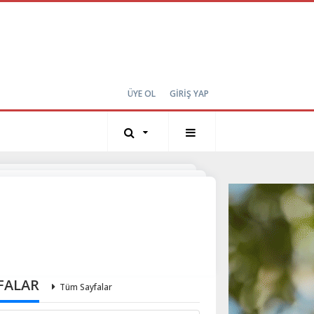
ÜYE OL
GİRİŞ YAP
FALAR
Tüm Sayfalar