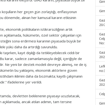
esi kararını eleştirdi. GİAD kararın, piyasada büyük bir
Gir
Gir
 koşulların her geçen gün zorlaştığı, enflasyonun
 bu dönemde, alınan her kamusal kararın etkisinin
Gaz
20/
te, ekonomik politikaların istikrarsızlığının artık
Gaz
ilen açıklamada, hükümetin, özel sektör çalışanları için
Cel
esteğini sona erdirmesi kararının piyasada büyük bir
No:
ndeki yükü daha da artırdığı savunuldu.
Gaz
 taşırken, kayıt dışılığı da tetikleyebilecek ciddi bir
202
 “Bu karar, sadece zamanlamasıyla değil, içeriğiyle de
dir. Ne yeni bir destek modeli devreye alınmış, ne de iş
Lef
Hükümetin bu yaklaşımı, ekonomik aktörlere güven
no:
stihdam iklimini daha da bozmakta; kayıtlı çalışmanın
Gaz
ır.” ifadelerine yer verildi.
202
Cel
r ortamda, devletten beklenenin piyasayı ucuzlatacak,
en açıklamada, ancak atılan adımın, tam tersine
Gir