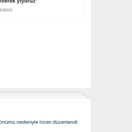
everek yiyoruz’
Halkın korkulu r
KIBRIS
KIBRIS
ıl dönümü nedeniyle tören düzenlendi