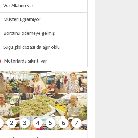
Ver Allahım ver
Müşteri uğramıyor
Borcunu ödemeye gelmiş
Suçu gibi cezası da ağır oldu
0
Motorlarda sıkıntı var
1
2
3
4
5
6
7