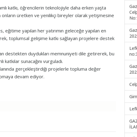
Gaz
amlı katkı, öğrencilerin teknolojiyle daha erken yaşta
Cel
onların üretken ve yenilikçi bireyler olarak yetişmesine
No:
Gaz
, eğitime yapılan her yatırımın geleceğe yapılan en
202
erek, toplumsal gelişime katkı sağlayan projelere destek
Lef
nan destekten duydukları memnuniyeti dile getirerek, bu
no:
li katkılar sunacağını vurguladı.
Gaz
alanında gerçekleştirdiği projelerle topluma değer
202
yapmaya devam ediyor.
Cel
Gir
Lef
GA
İLA