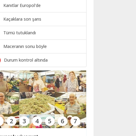
Kanıtlar Europol'de
Kaçaklara son şans
Tümü tutuklandı
Maceranın sonu böyle
0
Durum kontrol altında
1
2
3
4
5
6
7