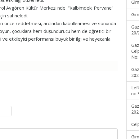
t etkinliği düzenledi.
Gir
rol Avgören Kültür Merkezi'nde “Kalbimdeki Pervane”
Gir
çin sahneledi.
yları önce reddetmesi, ardından kabullenmesi ve sonunda
Gaz
 oyun, çocuklara hem düşündürücü hem de öğretici bir
20/
 ve etkileyici performansı büyük bir ilgi ve heyecanla
Gaz
Cel
No:
Gaz
202
Lef
no:
Gaz
202
Cel
Gir