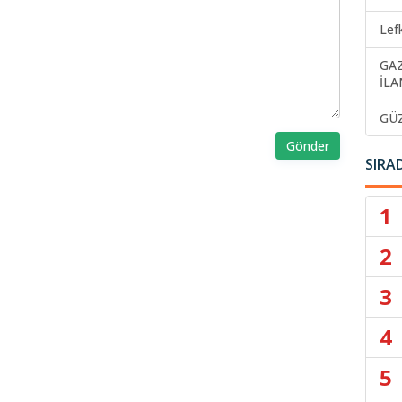
Lef
GA
İLA
GÜ
Gönder
SIRA
1
2
3
4
5