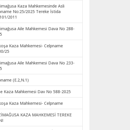
imağusa Kaza Mahkemesinde Asli
pname No:25/2025 Tereke İstida
101/2011
imağusa Aile Mahkemesi Dava No 288-
5
koşa Kaza Mahkemesi- Celpname
30/25
imağusa Aile Mahkemesi Dava No 233-
5
pname (E.2,N.1)
ne Kaza Mahkemesi Dav No 588-2025
koşa Kaza Mahkemesi- Celpname
ZİMAĞUSA KAZA MAHKEMESİ TEREKE
NI