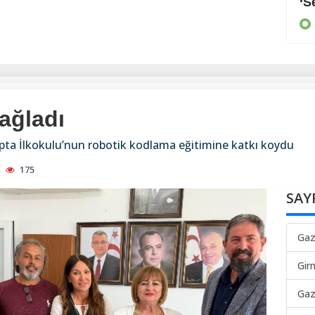
Arayan, soran olmadı
‘S
KIBRIS
ağladı
apta İlkokulu’nun robotik kodlama eğitimine katkı koydu
175
SAY
Gaz
Gir
Gaz