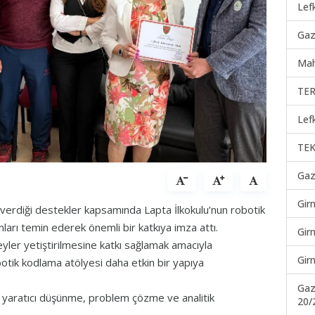
Lef
Gaz
Mah
TER
Lef
TEK
Gaz
Gir
 verdiği destekler kapsamında Lapta İlkokulu’nun robotik
ları temin ederek önemli bir katkıya imza attı.
Gir
reyler yetiştirilmesine katkı sağlamak amacıyla
Gir
obotik kodlama atölyesi daha etkin bir yapıya
Gaz
 yaratıcı düşünme, problem çözme ve analitik
20/