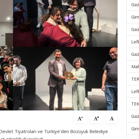
Gaz
Gir
Gaz
Lef
Gaz
Mah
TER
Lef
TEK
Gaz
Gir
Devlet Tiyatroları ve Türkiye'den Bozüyük Belediye