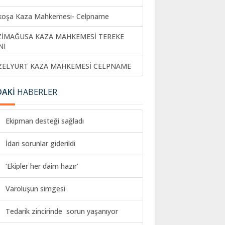
koşa Kaza Mahkemesi- Celpname
ZİMAĞUSA KAZA MAHKEMESİ TEREKE
NI
ZELYURT KAZA MAHKEMESİ CELPNAME
DAKİ
HABERLER
Ekipman desteği sağladı
İdari sorunlar giderildi
‘Ekipler her daim hazır’
Varoluşun simgesi
Tedarik zincirinde sorun yaşanıyor