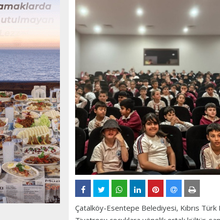
Çatalköy-Esentepe Belediyesi, Kıbrıs Türk 