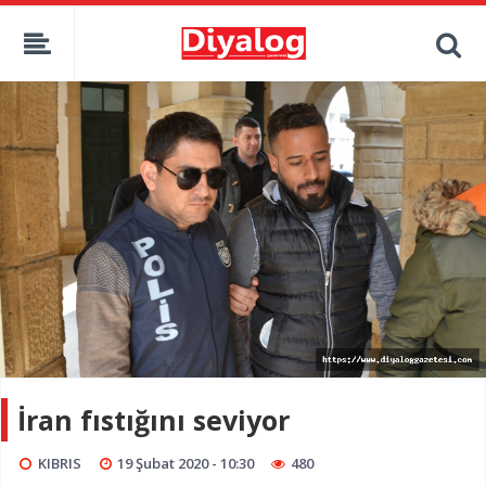
İran fıstığını seviyor
KIBRIS
19 Şubat 2020 - 10:30
480