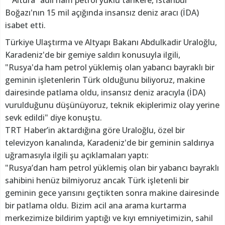
“Altura” adlı ham petrol yüklü tankere, İstanbul
Boğazı'nın 15 mil açığında insansız deniz aracı (İDA)
isabet etti.
Türkiye Ulaştırma ve Altyapı Bakanı Abdulkadir Uraloğlu,
Karadeniz'de bir gemiye saldırı konusuyla ilgili,
"Rusya'da ham petrol yüklemiş olan yabancı bayraklı bir
geminin işletenlerin Türk olduğunu biliyoruz, makine
dairesinde patlama oldu, insansız deniz aracıyla (İDA)
vurulduğunu düşünüyoruz, teknik ekiplerimiz olay yerine
sevk edildi" diye konuştu.
TRT Haber’in aktardığına göre Uraloğlu, özel bir
televizyon kanalında, Karadeniz'de bir geminin saldırıya
uğramasıyla ilgili şu açıklamaları yaptı:
"Rusya’dan ham petrol yüklemiş olan bir yabancı bayraklı
sahibini henüz bilmiyoruz ancak Türk işletenli bir
geminin gece yarısını geçtikten sonra makine dairesinde
bir patlama oldu. Bizim acil ana arama kurtarma
merkezimize bildirim yaptığı ve kıyı emniyetimizin, sahil