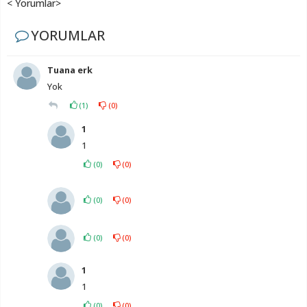
< Yorumlar>
YORUMLAR
Tuana erk
Yok
(
1
)
(
0
)
1
1
(
0
)
(
0
)
(
0
)
(
0
)
(
0
)
(
0
)
1
1
(
0
)
(
0
)