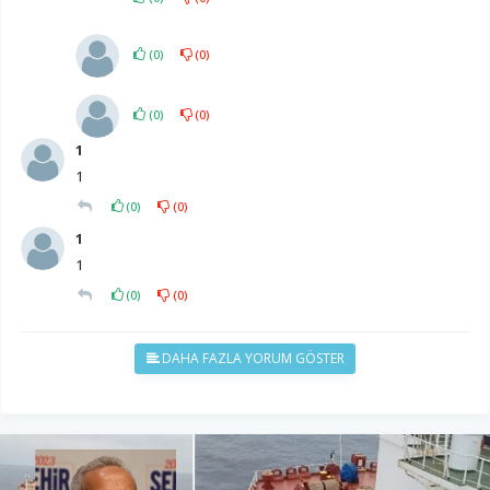
(
0
)
(
0
)
(
0
)
(
0
)
1
1
(
0
)
(
0
)
1
1
(
0
)
(
0
)
DAHA FAZLA YORUM GÖSTER