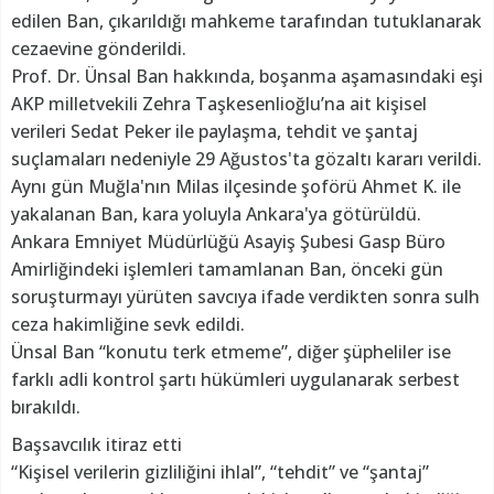
edilen Ban, çıkarıldığı mahkeme tarafından tutuklanarak
cezaevine gönderildi.
Prof. Dr. Ünsal Ban hakkında, boşanma aşamasındaki eşi
AKP milletvekili Zehra Taşkesenlioğlu’na ait kişisel
verileri Sedat Peker ile paylaşma, tehdit ve şantaj
suçlamaları nedeniyle 29 Ağustos'ta gözaltı kararı verildi.
Aynı gün Muğla'nın Milas ilçesinde şoförü Ahmet K. ile
yakalanan Ban, kara yoluyla Ankara'ya götürüldü.
Ankara Emniyet Müdürlüğü Asayiş Şubesi Gasp Büro
Amirliğindeki işlemleri tamamlanan Ban, önceki gün
soruşturmayı yürüten savcıya ifade verdikten sonra sulh
ceza hakimliğine sevk edildi.
Ünsal Ban “konutu terk etmeme”, diğer şüpheliler ise
farklı adli kontrol şartı hükümleri uygulanarak serbest
bırakıldı.
Başsavcılık itiraz etti
“Kişisel verilerin gizliliğini ihlal”, “tehdit” ve “şantaj”