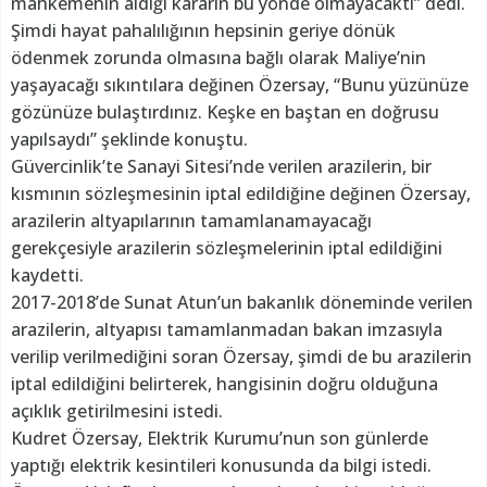
mahkemenin aldığı kararın bu yönde olmayacaktı” dedi.
Şimdi hayat pahalılığının hepsinin geriye dönük
ödenmek zorunda olmasına bağlı olarak Maliye’nin
yaşayacağı sıkıntılara değinen Özersay, “Bunu yüzünüze
gözünüze bulaştırdınız. Keşke en baştan en doğrusu
yapılsaydı” şeklinde konuştu.
Güvercinlik’te Sanayi Sitesi’nde verilen arazilerin, bir
kısmının sözleşmesinin iptal edildiğine değinen Özersay,
arazilerin altyapılarının tamamlanamayacağı
gerekçesiyle arazilerin sözleşmelerinin iptal edildiğini
kaydetti.
2017-2018’de Sunat Atun’un bakanlık döneminde verilen
arazilerin, altyapısı tamamlanmadan bakan imzasıyla
verilip verilmediğini soran Özersay, şimdi de bu arazilerin
iptal edildiğini belirterek, hangisinin doğru olduğuna
açıklık getirilmesini istedi.
Kudret Özersay, Elektrik Kurumu’nun son günlerde
yaptığı elektrik kesintileri konusunda da bilgi istedi.