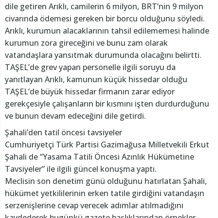
dile getiren Arıklı, camilerin 6 milyon, BRT’nin 9 milyon
civarında ödemesi gereken bir borcu olduğunu söyledi.
Arıklı, kurumun alacaklarının tahsil edilememesi halinde
kurumun zora gireceğini ve bunu zam olarak
vatandaşlara yansıtmak durumunda olacağını belirtti.
TAŞEL’de grev yapan personelle ilgili soruyu da
yanıtlayan Arıklı, kamunun küçük hissedar olduğu
TAŞEL’de büyük hissedar firmanın zarar ediyor
gerekçesiyle çalışanların bir kısmını işten durdurduğunu
ve bunun devam edeceğini dile getirdi.
Şahali’den tatil öncesi tavsiyeler
Cumhuriyetçi Türk Partisi Gazimağusa Milletvekili Erkut
Şahali de “Yasama Tatili Öncesi Azınlık Hükümetine
Tavsiyeler” ile ilgili güncel konuşma yaptı.
Meclisin son denetim günü olduğunu hatırlatan Şahali,
hükümet yetkililerinin erken tatile girdiğini vatandaşın
serzenişlerine cevap verecek adımlar atılmadığını
kaydederek bugünkü gazete başlıklarından örnekler