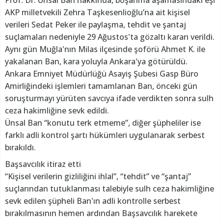
AKP milletvekili Zehra Taşkesenlioğlu’na ait kişisel
verileri Sedat Peker ile paylaşma, tehdit ve şantaj
suçlamaları nedeniyle 29 Ağustos'ta gözaltı kararı verildi.
Aynı gün Muğla'nın Milas ilçesinde şoförü Ahmet K. ile
yakalanan Ban, kara yoluyla Ankara'ya götürüldü.
Ankara Emniyet Müdürlüğü Asayiş Şubesi Gasp Büro
Amirliğindeki işlemleri tamamlanan Ban, önceki gün
soruşturmayı yürüten savcıya ifade verdikten sonra sulh
ceza hakimliğine sevk edildi.
Ünsal Ban “konutu terk etmeme”, diğer şüpheliler ise
farklı adli kontrol şartı hükümleri uygulanarak serbest
bırakıldı.
Başsavcılık itiraz etti
“Kişisel verilerin gizliliğini ihlal”, “tehdit” ve “şantaj”
suçlarından tutuklanması talebiyle sulh ceza hakimliğine
sevk edilen şüpheli Ban'ın adli kontrolle serbest
bırakılmasının hemen ardından Başsavcılık harekete