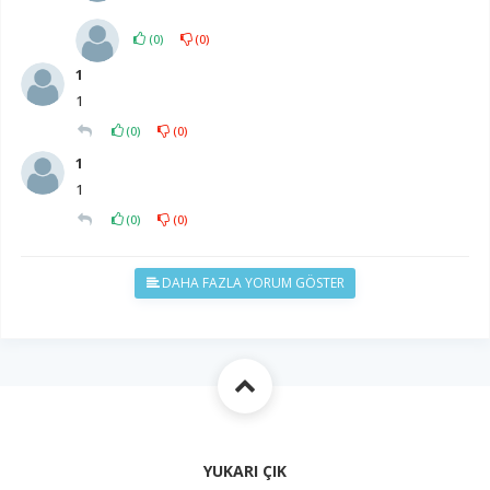
(
0
)
(
0
)
1
1
(
0
)
(
0
)
1
1
(
0
)
(
0
)
DAHA FAZLA YORUM GÖSTER
YUKARI ÇIK