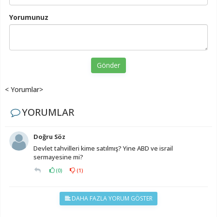
Yorumunuz
Gönder
< Yorumlar>
YORUMLAR
Doğru Söz
Devlet tahvilleri kime satılmış? Yine ABD ve israil
sermayesine mi?
(
0
)
(
1
)
DAHA FAZLA YORUM GÖSTER