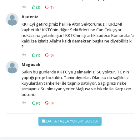
(
2
)
(
1
)
Akdeniz
KKTCyi getirdiğimiz hali ile Altın Sektörümüz TURİZMİ
kaybettik ! KKTCnin diğer Sektörleri ise Can Çekişiyor
noktasına getirilmiştir ! KKTCnin işi artık sadece Kumarcılar’a
kaldı ise İşimiz Allah’a kaldı demekten başka ne diyebiliriz ki
?
(
1
)
(
0
)
Magusalı
Sakın bu günlerde KKTC ye gelmeyiniz. Su yoktur. TC nin
yaptığı proje bozuldu. Tamir diyorlar. Olan su da sağlıksız
kuyulardan tankerler ile taşınıp satılıyor. Sağlığınızı riske
atmayınız.Su olmayan yerler Mağusa ve İskele ile Karpazın
bütünü.
(
0
)
(
0
)
DAHA FAZLA YORUM GÖSTER