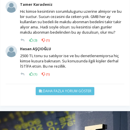
Tamer Karadeniz
Hic kimse kesintinin sorumlulugunu uzerine almiyor ve bu
bir suctur. Sucun cezasini da ceken yok. GMB her ay
kullanilan su bedeli ile makdu abonman bedelini takir takir
aliyor ama.. Hadi soyle olsun: su kesintisi olan gunler
makdu abonman bedelinden bu ay dusulsun, olur mu?
(
3
)
(
1
)
Hasan AŞÇIOĞLU
2500 TL tonu su satılıyor ise ve bu denetlenemiyorsa hiç
kimse kusura baknasın. Su konusunda ilgili kişiler derhal
İSTİFA etsin. Bu ne rezillik.
(
1
)
(
1
)
DAHA FAZLA YORUM GÖSTER