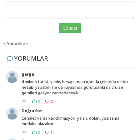
Gönder
< Yorumlar>
YORUMLAR
garga
4 milyon turist, yanlış hesap,insan içse da çekseda ne bu
hesabı yapabilir ne da rüyasında görür.sanki da cruise
gemileri geliyor zannedeceyik
(
1
)
(
2
)
Doğru Söz
Cehalet varsa kandirmasyon, yalan, dolan, yozlasma
mutlaka olacaktır.
(
1
)
(
1
)