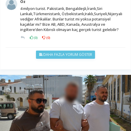
Öz
4 milyon turist. Pakistanlı, Bengaldeşli,İranlı,Siri
Lankalı,Türkmenistanlı, Özbekistanlı,Iraklı,Suriyeli,Nijeryalı
vediğer Afrikalılar. Bunlar turist mi yoksa potansiyel
kaçaklar mı? Bize AB, ABD, Kanada, Avustralya ve
ingiltere’den Kıbrıslı olmayan kaç gerçek turist gelebilir?
(
0
)
(
0
)
DAHA FAZLA YORUM GÖSTER