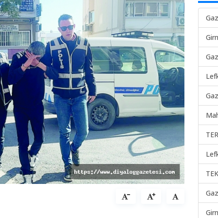
Gaz
Gir
Gaz
Lef
Gaz
Mah
TER
Lef
TEK
Gaz
Gir