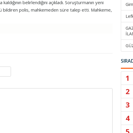
kaldığının belirlendiğini açıkladı. Soruşturmanın yeni
Gir
nü bildiren polis, mahkemeden süre talep etti. Mahkeme,
Lef
GA
İLA
GÜ
SIRA
1
2
3
4
5