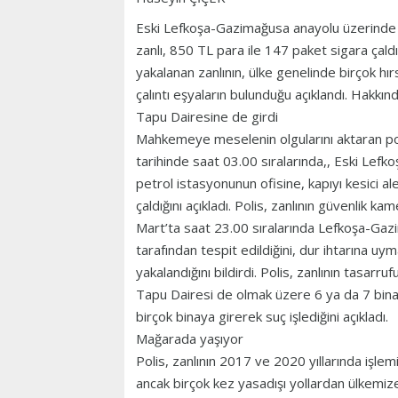
Eski Lefkoşa-Gazimağusa anayolu üzerinde b
zanlı, 850 TL para ile 147 paket sigara çald
yakalanan zanlının, ülke genelinde birçok hırs
çalıntı eşyaların bulunduğu açıklandı. Hakkı
Tapu Dairesine de girdi
Mahkemeye meselenin olgularını aktaran po
tarihinde saat 03.00 sıralarında,, Eski Lef
petrol istasyonunun ofisine, kapıyı kesici al
çaldığını açıkladı. Polis, zanlının güvenlik kam
Mart’ta saat 23.00 sıralarında Lefkoşa-Gaz
tarafından tespit edildiğini, dur ihtarına uy
yakalandığını bildirdi. Polis, zanlının tasa
Tapu Dairesi de olmak üzere 6 ya da 7 binaya 
birçok binaya girerek suç işlediğini açıkladı.
Mağarada yaşıyor
Polis, zanlının 2017 ve 2020 yıllarında işlem
ancak birçok kez yasadışı yollardan ülkemize