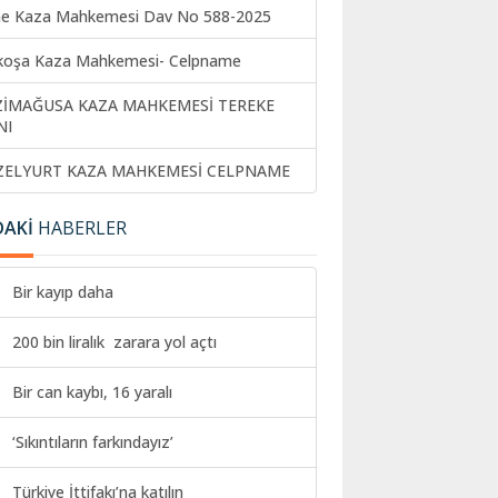
ne Kaza Mahkemesi Dav No 588-2025
koşa Kaza Mahkemesi- Celpname
ZİMAĞUSA KAZA MAHKEMESİ TEREKE
NI
ZELYURT KAZA MAHKEMESİ CELPNAME
DAKİ
HABERLER
Bir kayıp daha
200 bin liralık zarara yol açtı
Bir can kaybı, 16 yaralı
‘Sıkıntıların farkındayız’
Türkiye İttifakı’na katılın