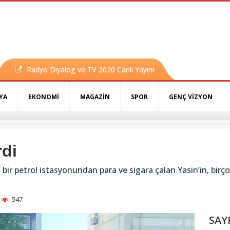
Radyo Diyalog ve TV 2020 Canlı Yayını
YA
EKONOMİ
MAGAZİN
SPOR
GENÇ VİZYON
rdi
 petrol istasyonundan para ve sigara çalan Yasin’in, birçok
547
SAY