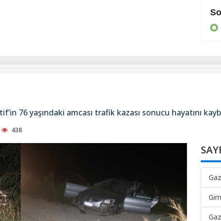
Cezaevine gönderildi
So
KIBRIS
f’in 76 yaşındaki amcası trafik kazası sonucu hayatını kayb
438
SAY
Gaz
Gir
Gaz