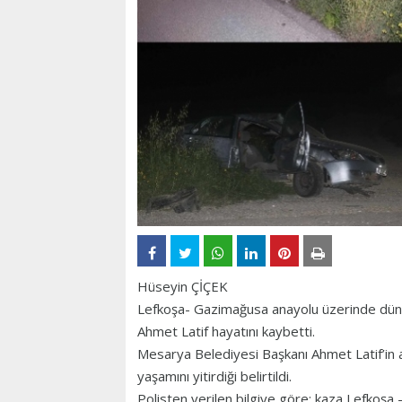
Hüseyin ÇİÇEK
Lefkoşa- Gazimağusa anayolu üzerinde dün 
Ahmet Latif hayatını kaybetti.
Mesarya Belediyesi Başkanı Ahmet Latif’in a
yaşamını yitirdiği belirtildi.
Polisten verilen bilgiye göre; kaza Lefkoşa