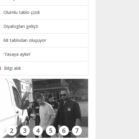
Olumlu tablo çizdi
Diyalogları gelişti
68 tablodan oluşuyor
‘Yasaya aykırı’
0
Bilgi aldı
1
2
3
4
5
6
7