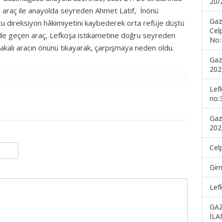
20/
ı araç ile anayolda seyreden Ahmet Latif, İnönü
Gaz
cu direksiyon hâkimiyetini kaybederek orta refüje düştü
Cel
eride geçen araç, Lefkoşa istikametine doğru seyreden
No:
kalı aracın önünü tıkayarak, çarpışmaya neden oldu.
Gaz
202
Lef
no:
Gaz
202
Cel
Gir
Lef
GA
İLA