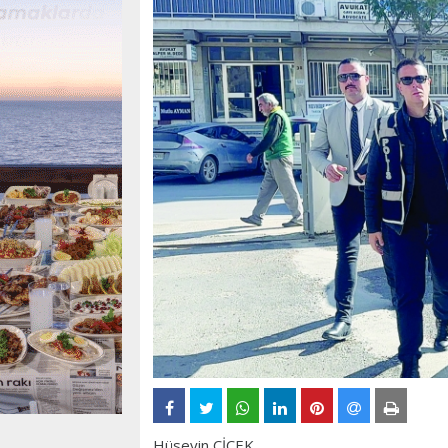
Hüseyin ÇİÇEK