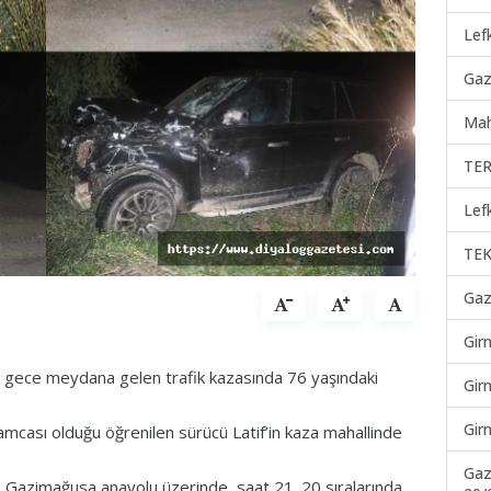
Lef
Gaz
Mah
TER
Lef
TEK
Gaz
Gir
gece meydana gelen trafik kazasında 76 yaşındaki
Gir
Gir
mcası olduğu öğrenilen sürücü Latif’in kaza mahallinde
Gaz
 - Gazimağusa anayolu üzerinde, saat 21. 20 sıralarında