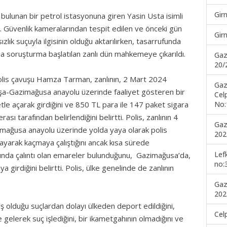
Gir
ulunan bir petrol istasyonuna giren Yasin Usta isimli
ı. Güvenlik kameralarından tespit edilen ve önceki gün
Gir
ızlık suçuyla ilgisinin olduğu aktarılırken, tasarrufunda
nda soruşturma başlatılan zanlı dün mahkemeye çıkarıldı.
Gaz
20/
lis çavuşu Hamza Tarman, zanlının, 2 Mart 2024
Gaz
koşa-Gazimağusa anayolu üzerinde faaliyet gösteren bir
Cel
No:
etle açarak girdiğini ve 850 TL para ile 147 paket sigara
erası tarafından belirlendiğini belirtti. Polis, zanlının 4
Gaz
imağusa anayolu üzerinde yolda yaya olarak polis
202
mayarak kaçmaya çalıştığını ancak kısa sürede
Lef
rrufunda çalıntı olan emareler bulunduğunu, Gazimağusa’da,
no:
girdiğini belirtti. Polis, ülke genelinde de zanlının
Gaz
202
iş olduğu suçlardan dolayı ülkeden deport edildiğini,
Cel
 gelerek suç işlediğini, bir ikametgahının olmadığını ve