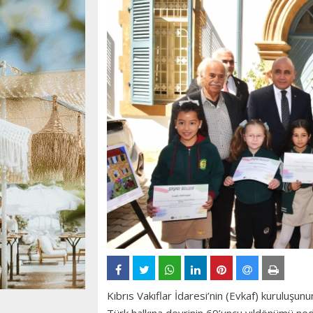
Kıbrıs Vakıflar İdaresi’nin (Evkaf) kuruluşun