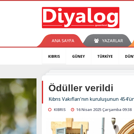
ANA SAYFA
YAZARLAR
KIBRIS
GÜNEY
TÜRKİYE
DÜN
Ödüller verildi
Kıbrıs Vakıfları'nın kuruluşunun 454’ü
KIBRIS
16 Nisan 2025 Çarşamba 09:38