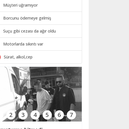
Müşteri uğramıyor
Borcunu ödemeye gelmiş
Suçu gibi cezası da ağır oldu
Motorlarda sıkıntı var
0
Sürat, alkol,cep
1
2
3
4
5
6
7