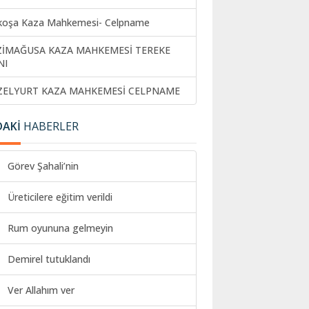
koşa Kaza Mahkemesi- Celpname
ZİMAĞUSA KAZA MAHKEMESİ TEREKE
NI
ZELYURT KAZA MAHKEMESİ CELPNAME
DAKİ
HABERLER
Görev Şahali’nin
Üreticilere eğitim verildi
Rum oyununa gelmeyin
Demirel tutuklandı
Ver Allahım ver