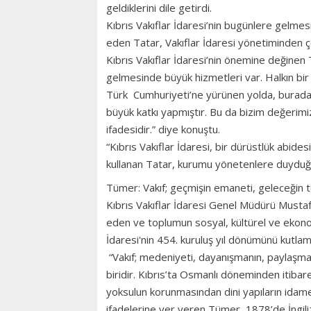
geldiklerini dile getirdi.
Kıbrıs Vakıflar İdaresi’nin bugünlere gelme
eden Tatar, Vakıflar İdaresi yönetiminden ço
Kıbrıs Vakıflar İdaresi’nin önemine değinen 
gelmesinde büyük hizmetleri var. Halkın bir
Türk Cumhuriyeti’ne yürünen yolda, buradaki
büyük katkı yapmıştır. Bu da bizim değerimi
ifadesidir.” diye konuştu.
“Kıbrıs Vakıflar İdaresi, bir dürüstlük abides
kullanan Tatar, kurumu yönetenlere duyduğu 
Tümer: Vakıf; geçmişin emaneti, geleceğin t
Kıbrıs Vakıflar İdaresi Genel Müdürü Mustafa
eden ve toplumun sosyal, kültürel ve ekonom
İdaresi'nin 454. kuruluş yıl dönümünü kutlam
“Vakıf; medeniyeti, dayanışmanın, paylaşm
biridir. Kıbrıs’ta Osmanlı döneminden itibare
yoksulun korunmasından dini yapıların idame
ifadelerine yer veren Tümer, 1878’de İngi