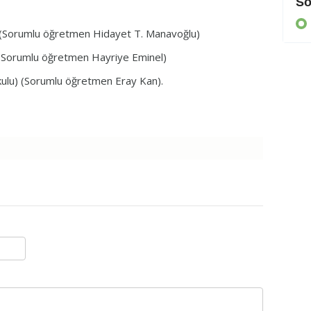
Cezaevine gönderildi
So
KIBRIS
l) (Sorumlu öğretmen Hidayet T. Manavoğlu)
u) (Sorumlu öğretmen Hayriye Eminel)
kulu) (Sorumlu öğretmen Eray Kan).