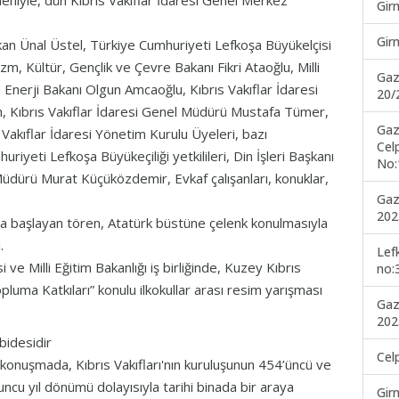
eniyle, dün Kıbrıs Vakıflar İdaresi Genel Merkez
Gir
Gir
n Ünal Üstel, Türkiye Cumhuriyeti Lefkoşa Büyükelçisi
m, Kültür, Gençlik ve Çevre Bakanı Fikri Ataoğlu, Milli
Gaz
Enerji Bakanı Olgun Amcaoğlu, Kıbrıs Vakıflar İdaresi
20/
, Kıbrıs Vakıflar İdaresi Genel Müdürü Mustafa Tümer,
Gaz
 Vakıflar İdaresi Yönetim Kurulu Üyeleri, bazı
Cel
riyeti Lefkoşa Büyükeçiliği yetkilileri, Din İşleri Başkanı
No:
üdürü Murat Küçüközdemir, Evkaf çalışanları, konuklar,
Gaz
202
yla başlayan tören, Atatürk büstüne çelenk konulmasıyla
.
Lef
ve Milli Eğitim Bakanlığı iş birliğinde, Kuzey Kıbrıs
no:
pluma Katkıları” konulu ilkokullar arası resim yarışması
Gaz
202
abidesidir
Cel
konuşmada, Kıbrıs Vakıfları'nın kuruluşunun 454’üncü ve
’uncu yıl dönümü dolayısıyla tarihi binada bir araya
Gir