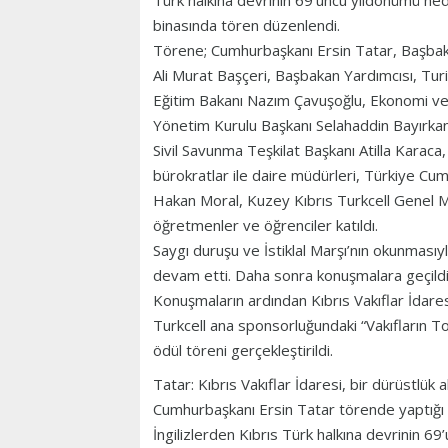
Türk halkına devrinin 69’uncu yıldönümü ned
binasında tören düzenlendi.
Törene; Cumhurbaşkanı Ersin Tatar, Başbaka
Ali Murat Başçeri, Başbakan Yardımcısı, Turiz
Eğitim Bakanı Nazım Çavuşoğlu, Ekonomi ve 
Yönetim Kurulu Başkanı Selahaddin Bayırkan
Sivil Savunma Teşkilat Başkanı Atilla Karaca,
bürokratlar ile daire müdürleri, Türkiye Cumhu
Hakan Moral, Kuzey Kıbrıs Turkcell Genel M
öğretmenler ve öğrenciler katıldı.
Saygı duruşu ve İstiklal Marşı’nın okunması
devam etti. Daha sonra konuşmalara geçildi
Konuşmaların ardından Kıbrıs Vakıflar İdaresi 
Turkcell ana sponsorluğundaki “Vakıfların To
ödül töreni gerçekleştirildi.
Tatar: Kıbrıs Vakıflar İdaresi, bir dürüstlük 
Cumhurbaşkanı Ersin Tatar törende yaptığı 
İngilizlerden Kıbrıs Türk halkına devrinin 69