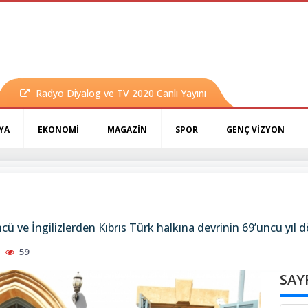
Radyo Diyalog ve TV 2020 Canlı Yayını
YA
EKONOMİ
MAGAZİN
SPOR
GENÇ VİZYON
ncü ve İngilizlerden Kıbrıs Türk halkına devrinin 69’uncu y
59
SAY