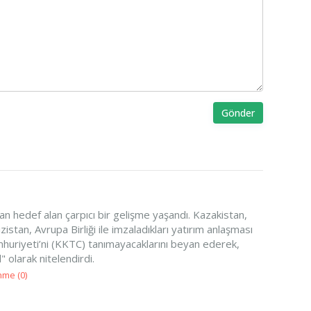
Gönder
dan hedef alan çarpıcı bir gelişme yaşandı. Kazakistan,
stan, Avrupa Birliği ile imzaladıkları yatırım anlaşması
uriyeti’ni (KKTC) tanımayacaklarını beyan ederek,
l" olarak nitelendirdi.
nme (
0
)