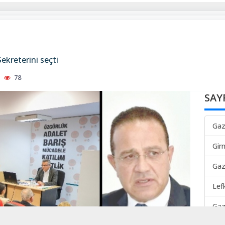
ekreterini seçti
78
SAY
Gaz
Gir
Gaz
Lef
Gaz