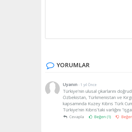
YORUMLAR
Uyanın
- 1 yıl Önce
Türkiye’nin ulusal çıkarlarını doğru
Özbekistan, Türkmenistan ve Kırgızi
kapsamında Kuzey Kıbrıs Türk Cumh
Türkiye’nin Kıbrıs’taki varlığını "işga
Cevapla
Beğen (
1
)
Beğe