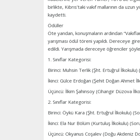
birlikte, Kıbrıs’taki vakıf mallarının da uzun 
kaydetti.
Ödüller
Öte yandan, konuşmaların ardından “Vakıfları
yarışması ödül töreni yapıldı. Dereceye gire
edildi. Yarışmada dereceye öğrenciler şöyle
1. Sınıflar Kategorisi:
Birinci: Muhsin Terlik (Şht. Ertuğrul İlkoku
İkinci: Gülce Erdoğan (Şehit Doğan Ahmet İ
Üçüncü: İlkim Şahinsoy (Cihangir Düzova İl
2. Sınıflar Kategorisi:
Birinci: Öykü Kara (Şht. Ertuğrul İlkokulu)
İkinci: Ela Nur Bölüm (Kurtuluş İlkokulu) (Sor
Üçüncü: Okyanus Coşalev (Doğu Akdeniz Doğ