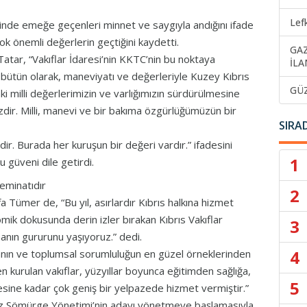
Lef
sinde emeğe geçenleri minnet ve saygıyla andığını ifade
k önemli değerlerin geçtiğini kaydetti.
GA
Tatar, “Vakıflar İdaresi’nin KKTC’nin bu noktaya
İLA
 bütün olarak, maneviyatı ve değerleriyle Kuzey Kıbrıs
GÜ
 milli değerlerimizin ve varlığımızın sürdürülmesine
zdir. Milli, manevi ve bir bakıma özgürlüğümüzün bir
SIRA
idir. Burada her kuruşun bir değeri vardır.” ifadesini
1
güveni dile getirdi.
eminatıdır
2
 Tümer de, “Bu yıl, asırlardır Kıbrıs halkına hizmet
ik dokusunda derin izler bırakan Kıbrıs Vakıflar
3
anın gururunu yaşıyoruz.” dedi.
4
anın ve toplumsal sorumluluğun en güzel örneklerinden
n kurulan vakıflar, yüzyıllar boyunca eğitimden sağlığa,
5
sine kadar çok geniş bir yelpazede hizmet vermiştir.”
liz Sömürge Yönetimi’nin adayı yönetmeye başlamasıyla