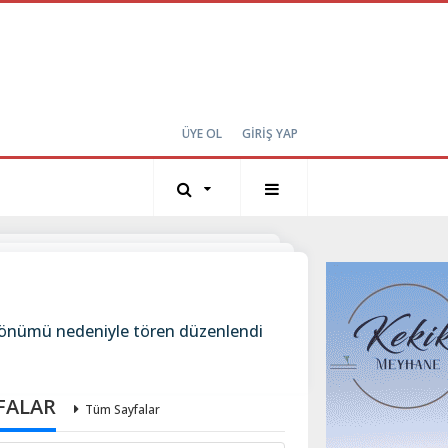
ÜYE OL
GİRİŞ YAP
ıl dönümü nedeniyle tören düzenlendi
FALAR
Tüm Sayfalar